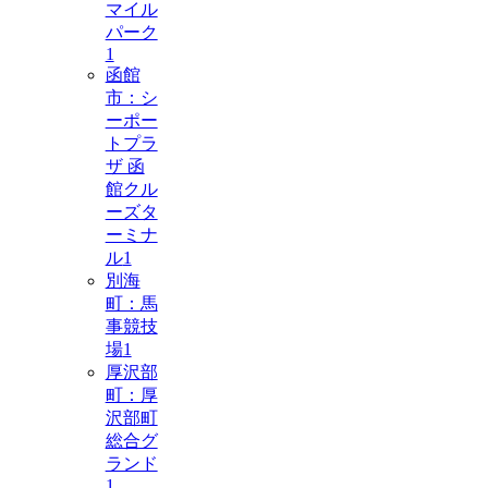
マイル
パーク
1
函館
市：シ
ーポー
トプラ
ザ 函
館クル
ーズタ
ーミナ
ル
1
別海
町：馬
事競技
場
1
厚沢部
町：厚
沢部町
総合グ
ランド
1