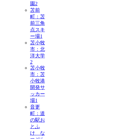
園
2
苫前
町：苫
前三角
点スキ
ー場
1
苫小牧
市：北
洋大学
2
苫小牧
市：苫
小牧港
開発サ
ッカー
場
1
音更
町：道
の駅お
とふ
け な