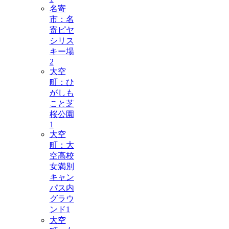
名寄
市：名
寄ピヤ
シリス
キー場
2
大空
町：ひ
がしも
こと芝
桜公園
1
大空
町：大
空高校
女満別
キャン
パス内
グラウ
ンド
1
大空