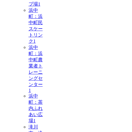
プ場
1
浜中
町：浜
中町民
スケー
トリン
ク
1
浜中
町：浜
中町農
業者ト
レーニ
ングセ
ンター
1
浜中
町：茶
内ふれ
あい広
場
1
滝川