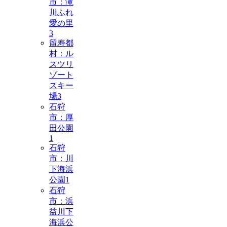
市：滝
川ふれ
愛の里
3
留寿都
村：ル
スツリ
ゾート
スキー
場
3
石狩
市：厚
田公園
1
石狩
市：川
下海浜
公園
1
石狩
市：浜
益川下
海浜公