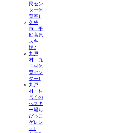
民セン
ター体
育室
1
久慈
市：平
庭高原
スキー
場
2
九戸
村：九
戸村体
育セン
ター
1
九戸
村：村
営くの
へスキ
ー場ち
びっこ
ゲレン
デ
1