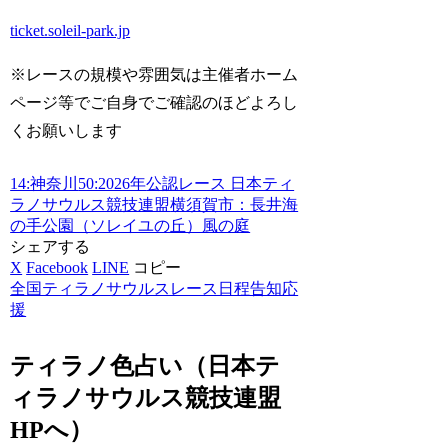
ticket.soleil-park.jp
※レースの規模や雰囲気は主催者ホーム
ページ等でご自身でご確認のほどよろし
くお願いします
14:神奈川
50:2026年
公認レース 日本ティ
ラノサウルス競技連盟
横須賀市：長井海
の手公園（ソレイユの丘）風の庭
シェアする
X
Facebook
LINE
コピー
全国ティラノサウルスレース日程告知応
援
ティラノ色占い（日本テ
ィラノサウルス競技連盟
HPへ）