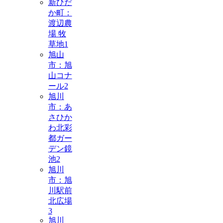
新ひだ
か町：
渡辺農
場 牧
草地
1
旭山
市：旭
山コナ
ール
2
旭川
市：あ
さひか
わ北彩
都ガー
デン鏡
池
2
旭川
市：旭
川駅前
北広場
3
旭川