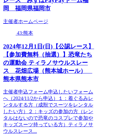
レース みずほPayPayドーム福
岡 福岡県福岡市
主催者ホームページ
43:熊本
2024年12月1日(日)【公認レース】
【参加費無料（抽選）】恐竜たち
の運動会 ティラノサウルスレー
ス 花畑広場（熊本城ホール）
熊本県熊本市
主催者申込フォーム申込したいフォーム
へ（2024/11/2から申込）１：着ぐるみレ
ンタルする方（成獣でスーツをレンタル
したい方）２：キッズの参加の方（レン
タルはないので恐竜のコスプレで参加や
キッズスーツ持っている方）ティラノサ
ウルスレース...