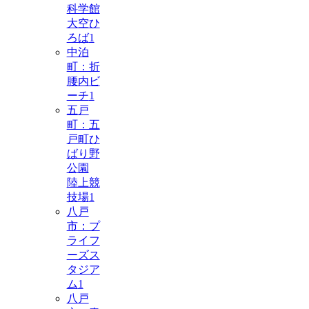
科学館
大空ひ
ろば
1
中泊
町：折
腰内ビ
ーチ
1
五戸
町：五
戸町ひ
ばり野
公園
陸上競
技場
1
八戸
市：プ
ライフ
ーズス
タジア
ム
1
八戸