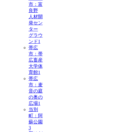
市：富
良野
人材開
発セン
ター
グラウ
ンド
1
帯広
市：帯
広畜産
大学体
育館
1
帯広
市：麦
音の庭
の奥の
広場
1
当別
町：阿
蘇公園
3