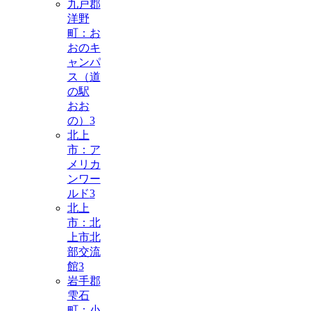
九戸郡
洋野
町：お
おのキ
ャンパ
ス（道
の駅
おお
の）
3
北上
市：ア
メリカ
ンワー
ルド
3
北上
市：北
上市北
部交流
館
3
岩手郡
雫石
町：小