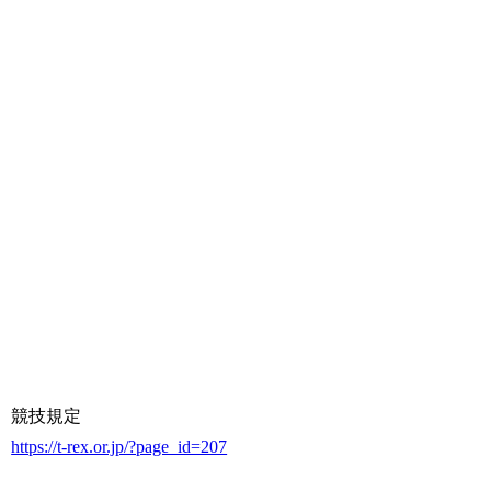
競技規定
https://t-rex.or.jp/?page_id=207