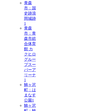
青森
市：国
史跡浪
岡城跡
1
青森
市：青
森市総
合体育
館 カ
クヒロ
グルー
プスー
パーア
リーナ
1
鯵ヶ沢
町：は
まなす
公園
1
鯵ヶ沢
町：鯵