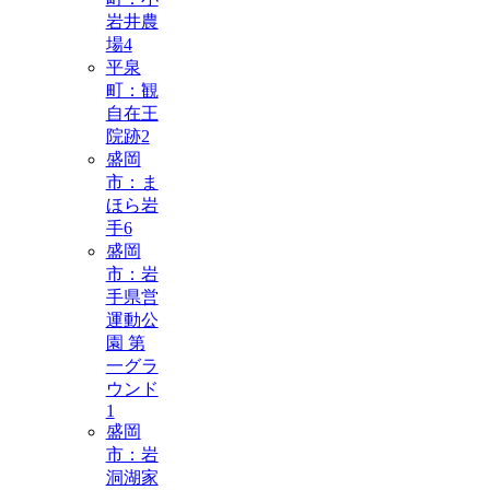
岩井農
場
4
平泉
町：観
自在王
院跡
2
盛岡
市：ま
ほら岩
手
6
盛岡
市：岩
手県営
運動公
園 第
一グラ
ウンド
1
盛岡
市：岩
洞湖家