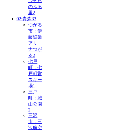
つぞら
のふる
里
2
02:青森
33
つがる
市：伊
藤鉱業
アリー
ナつが
る
2
七戸
町：七
戸町営
スキー
場
1
三戸
町：城
山公園
2
三沢
市：三
沢航空