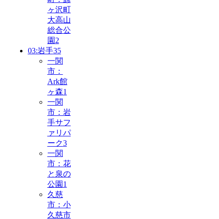
ヶ沢町
大高山
総合公
園
2
03:岩手
35
一関
市：
Ark館
ヶ森
1
一関
市：岩
手サフ
ァリパ
ーク
3
一関
市：花
と泉の
公園
1
久慈
市：小
久慈市