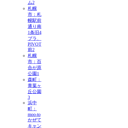
ム
2
札幌
市：札
幌駅前
通り南
1条旧4
プラ、
PIVOT
前
2
札幌
市：百
合が原
公園
1
森町：
青葉ヶ
丘公園
3
浜中
町：
moo-to
かぜて
キャン