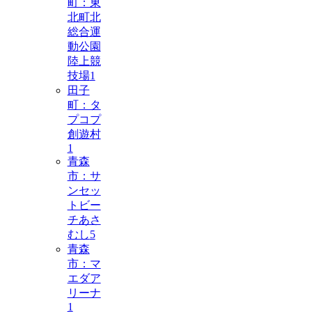
町：東
北町北
総合運
動公園
陸上競
技場
1
田子
町：タ
プコプ
創遊村
1
青森
市：サ
ンセッ
トビー
チあさ
むし
5
青森
市：マ
エダア
リーナ
1