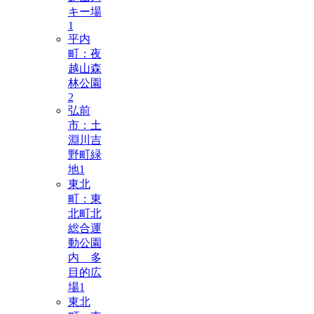
キー場
1
平内
町：夜
越山森
林公園
2
弘前
市：土
淵川吉
野町緑
地
1
東北
町：東
北町北
総合運
動公園
内 多
目的広
場
1
東北