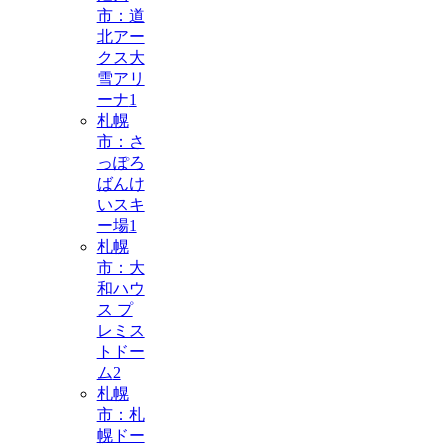
市：道
北アー
クス大
雪アリ
ーナ
1
札幌
市：さ
っぽろ
ばんけ
いスキ
ー場
1
札幌
市：大
和ハウ
ス プ
レミス
トドー
ム
2
札幌
市：札
幌ドー