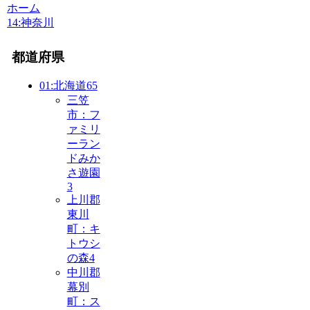
ホーム
14:神奈川
都道府県
01:北海道
65
三笠
市：フ
ァミリ
ーラン
ドみか
さ遊園
3
上川郡
東川
町：キ
トウシ
の森
4
中川郡
幕別
町：ス