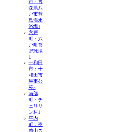
市：青
森県八
戸市蕪
島海水
浴場
1
六戸
町：六
戸町営
野球場
1
十和田
市：十
和田市
馬事公
苑
3
南部
町：チ
ェリリ
ン村
1
平内
町：夜
越山ス