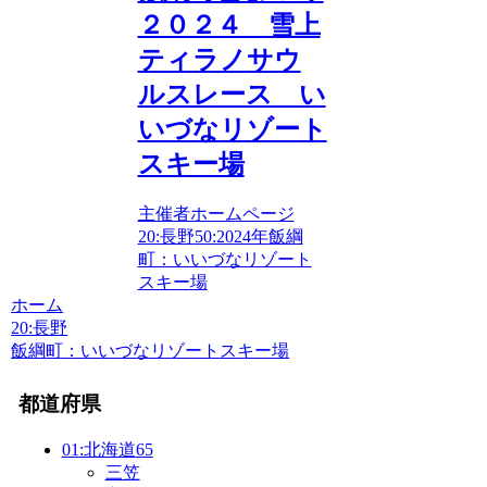
２０２４ 雪上
ティラノサウ
ルスレース い
いづなリゾート
スキー場
主催者ホームページ
20:長野
50:2024年
飯綱
町：いいづなリゾート
スキー場
ホーム
20:長野
飯綱町：いいづなリゾートスキー場
都道府県
01:北海道
65
三笠