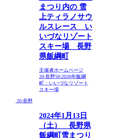
まつり内の 雪
上ティラノサウ
ルスレース い
いづなリゾート
スキー場 長野
県飯綱町
主催者ホームページ
20:長野
50:2026年
飯綱
町：いいづなリゾート
スキー場
20:長野
2024年1月13日
（土） 長野県
飯綱町雪まつり