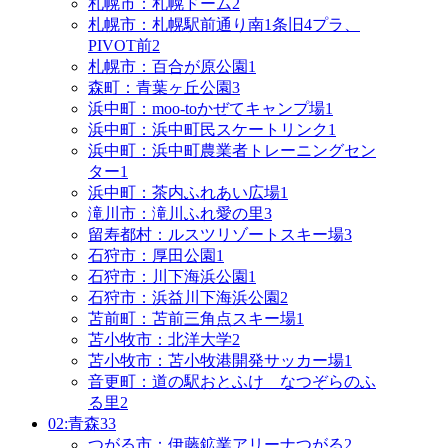
札幌市：札幌ドーム
2
札幌市：札幌駅前通り南1条旧4プラ、
PIVOT前
2
札幌市：百合が原公園
1
森町：青葉ヶ丘公園
3
浜中町：moo-toかぜてキャンプ場
1
浜中町：浜中町民スケートリンク
1
浜中町：浜中町農業者トレーニングセン
ター
1
浜中町：茶内ふれあい広場
1
滝川市：滝川ふれ愛の里
3
留寿都村：ルスツリゾートスキー場
3
石狩市：厚田公園
1
石狩市：川下海浜公園
1
石狩市：浜益川下海浜公園
2
苫前町：苫前三角点スキー場
1
苫小牧市：北洋大学
2
苫小牧市：苫小牧港開発サッカー場
1
音更町：道の駅おとふけ なつぞらのふ
る里
2
02:青森
33
つがる市：伊藤鉱業アリーナつがる
2