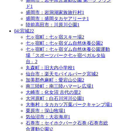
盛岡市：岩手県営運動公園 第一グラウン
ド
1
盛岡市：岩洞湖家族旅行村
1
盛岡市：盛岡タカヤアリーナ
1
陸前高田市：川原川公園
1
04:宮城
22
七ヶ宿町：七ヶ宿スキー場
2
七ヶ宿町：七ヶ宿ダム自然休養公園
2
七ヶ宿町：七ヶ宿ダム自然休養公園運動
場「スポーツパーク七ヶ宿ベガルタ仙
台」
2
丸森町：旧大内小学校
1
仙台市：楽天モバイルパーク宮城
2
加美郡色麻町：愛宕山公園
2
南三陸町：南三陸ハマーレ広場
1
大崎市：化女沼 古代の里
2
大河原町：白石川河川公園
1
大衡村：タカカツ万葉パークキャンプ場
1
栗原市：深山牧場
1
気仙沼市：大谷海岸
1
石巻市：セイホクパーク石巻 (石巻市総
合運動公園)
2