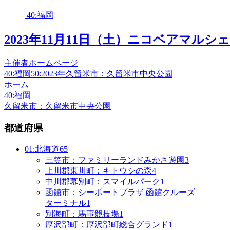
40:福岡
2023年11月11日（土）ニコベアマルシェ 
主催者ホームページ
40:福岡
50:2023年
久留米市：久留米市中央公園
ホーム
40:福岡
久留米市：久留米市中央公園
都道府県
01:北海道
65
三笠市：ファミリーランドみかさ遊園
3
上川郡東川町：キトウシの森
4
中川郡幕別町：スマイルパーク
1
函館市：シーポートプラザ 函館クルーズ
ターミナル
1
別海町：馬事競技場
1
厚沢部町：厚沢部町総合グランド
1