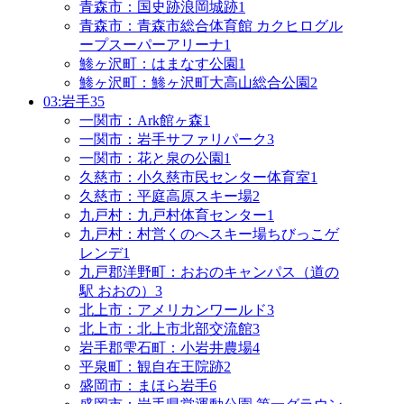
青森市：国史跡浪岡城跡
1
青森市：青森市総合体育館 カクヒログル
ープスーパーアリーナ
1
鯵ヶ沢町：はまなす公園
1
鯵ヶ沢町：鯵ヶ沢町大高山総合公園
2
03:岩手
35
一関市：Ark館ヶ森
1
一関市：岩手サファリパーク
3
一関市：花と泉の公園
1
久慈市：小久慈市民センター体育室
1
久慈市：平庭高原スキー場
2
九戸村：九戸村体育センター
1
九戸村：村営くのへスキー場ちびっこゲ
レンデ
1
九戸郡洋野町：おおのキャンパス（道の
駅 おおの）
3
北上市：アメリカンワールド
3
北上市：北上市北部交流館
3
岩手郡雫石町：小岩井農場
4
平泉町：観自在王院跡
2
盛岡市：まほら岩手
6