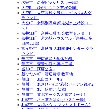
名寄市：名寄ピヤシリスキー場
2
大空町：ひがしもこと芝桜公園
1
大空町：大空高校女満別キャンパス内グ
ラウンド
1
大空町：女満別湖畔 網走湖氷上特設コー
ス
1
奈井江町：奈井江町 社会教育センター
1
奈井江町：道の駅ハウスヤルビ奈井江 多
目的広場
3
富良野市：富良野 人材開発センター グラ
ウンド
1
帯広市：帯広畜産大学体育館
1
帯広市：麦音の庭の奥の広場
1
当別町：阿蘇公園
3
新ひだか町：渡辺農場 牧草地
1
旭山市：旭山コナール
2
旭川市：あさひかわ北彩都ガーデン鏡池
2
旭川市：旭川駅前北広場
3
旭川市：道北アークス大雪アリーナ
1
札幌市：さっぽろばんけいスキー場
1
札幌市：大和ハウス プレミストドーム
2