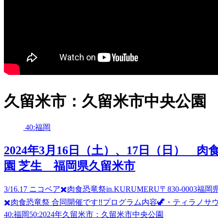
久留米市：久留米市中央公園
40:福岡
2024年3月16日（土）、17日（日） 肉食
園 芝生 福岡県久留米市
3/16.17 ニコベア✖️肉食恐竜祭in.KURUMERU〒830-
✖️肉食恐竜祭 合同開催です‼︎プログラム内容🦖・ティラノサ
40:福岡
50:2024年
久留米市：久留米市中央公園