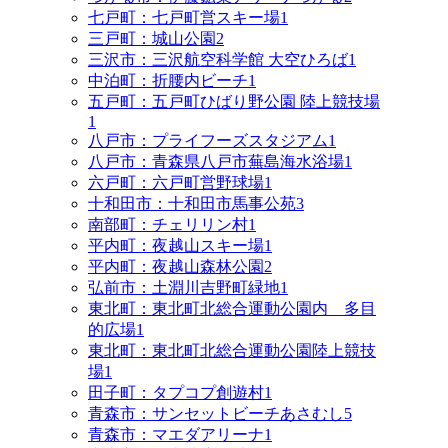
七戸町：七戸町営スキー場
1
三戸町：城山公園
2
三沢市：三沢航空科学館 大空ひろば
1
中泊町：折腰内ビーチ
1
五戸町：五戸町ひばり野公園 陸上競技場
1
八戸市：プライフーズスタジアム
1
八戸市：青森県八戸市蕪島海水浴場
1
六戸町：六戸町営野球場
1
十和田市：十和田市馬事公苑
3
南部町：チェリリン村
1
平内町：夜越山スキー場
1
平内町：夜越山森林公園
2
弘前市：土淵川吉野町緑地
1
東北町：東北町北総合運動公園内 多目
的広場
1
東北町：東北町北総合運動公園陸上競技
場
1
田子町：タプコプ創遊村
1
青森市：サンセットビーチあさむし
5
青森市：マエダアリーナ
1