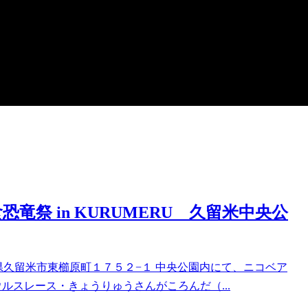
恐竜祭 in KURUMERU 久留米中央公
0003福岡県久留米市東櫛原町１７５２−１ 中央公園内にて、ニコベア
ウルスレース・きょうりゅうさんがころんだ（...