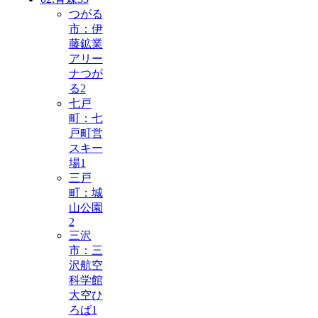
つがる
市：伊
藤鉱業
アリー
ナつが
る
2
七戸
町：七
戸町営
スキー
場
1
三戸
町：城
山公園
2
三沢
市：三
沢航空
科学館
大空ひ
ろば
1