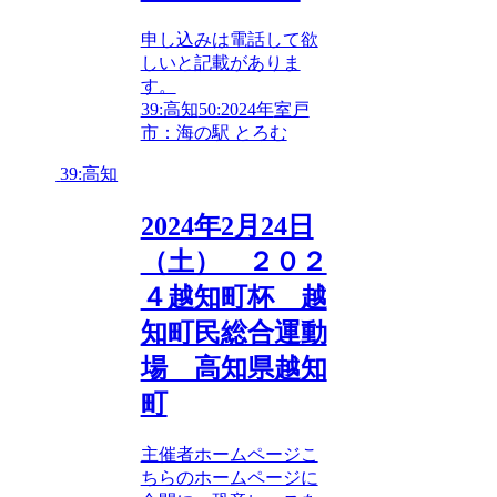
申し込みは電話して欲
しいと記載がありま
す。
39:高知
50:2024年
室戸
市：海の駅 とろむ
39:高知
2024年2月24日
（土） ２０２
４越知町杯 越
知町民総合運動
場 高知県越知
町
主催者ホームページこ
ちらのホームページに