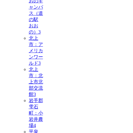
おのキ
ャンパ
ス（道
の駅
おお
の）
3
北上
市：ア
メリカ
ンワー
ルド
3
北上
市：北
上市北
部交流
館
3
岩手郡
雫石
町：小
岩井農
場
4
平泉