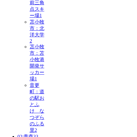
前三角
点スキ
ー場
1
苫小牧
市：北
洋大学
2
苫小牧
市：苫
小牧港
開発サ
ッカー
場
1
音更
町：道
の駅お
とふ
け な
つぞら
のふる
里
2
02:青森
33