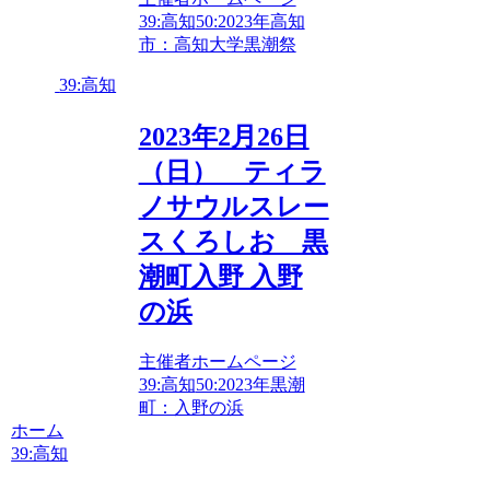
39:高知
50:2023年
高知
市：高知大学黒潮祭
39:高知
2023年2月26日
（日） ティラ
ノサウルスレー
スくろしお 黒
潮町入野 入野
の浜
主催者ホームページ
39:高知
50:2023年
黒潮
町：入野の浜
ホーム
39:高知