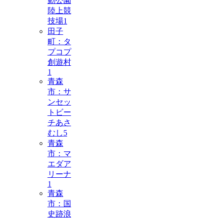
動公園
陸上競
技場
1
田子
町：タ
プコプ
創遊村
1
青森
市：サ
ンセッ
トビー
チあさ
むし
5
青森
市：マ
エダア
リーナ
1
青森
市：国
史跡浪