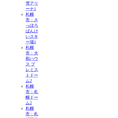
雪アリ
ーナ
1
札幌
市：さ
っぽろ
ばんけ
いスキ
ー場
1
札幌
市：大
和ハウ
ス プ
レミス
トドー
ム
2
札幌
市：札
幌ドー
ム
2
札幌
市：札