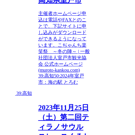
主催者ホームページ申
込は電話やFAXとのこ
とで、下記サイトに申
し込みがダウンロード
ができるようになって
います。こぢゃんち楽
笑祭 ～冬の陣～ | 一般
社団法人室戸市観光協
会 公式ホームページ
(muroto-kankou.com)
39:高知
50:2024年
室戸
市：海の駅 とろむ
39:高知
2023年11月25日
（土）第二回テ
ィラノサウル