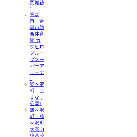
岡城跡
1
青森
市：青
森市総
合体育
館 カ
クヒロ
グルー
プスー
パーア
リーナ
1
鯵ヶ沢
町：は
まなす
公園
1
鯵ヶ沢
町：鯵
ヶ沢町
大高山
総合公