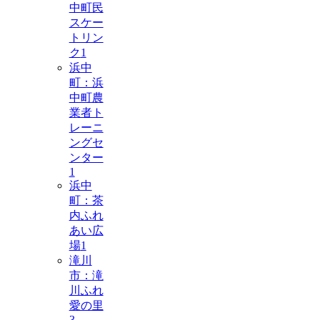
中町民
スケー
トリン
ク
1
浜中
町：浜
中町農
業者ト
レーニ
ングセ
ンター
1
浜中
町：茶
内ふれ
あい広
場
1
滝川
市：滝
川ふれ
愛の里
3