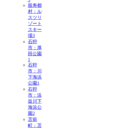
留寿都
村：ル
スツリ
ゾート
スキー
場
3
石狩
市：厚
田公園
1
石狩
市：川
下海浜
公園
1
石狩
市：浜
益川下
海浜公
園
2
苫前
町：苫