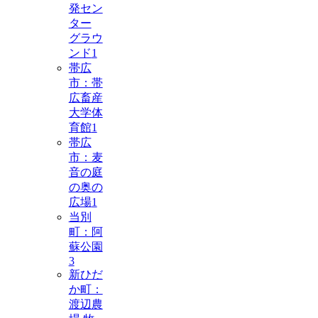
発セン
ター
グラウ
ンド
1
帯広
市：帯
広畜産
大学体
育館
1
帯広
市：麦
音の庭
の奥の
広場
1
当別
町：阿
蘇公園
3
新ひだ
か町：
渡辺農