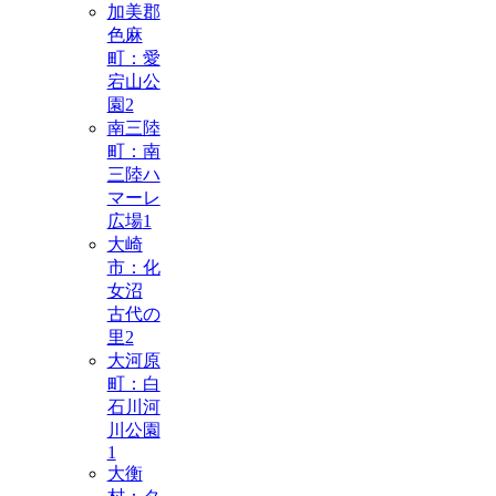
加美郡
色麻
町：愛
宕山公
園
2
南三陸
町：南
三陸ハ
マーレ
広場
1
大崎
市：化
女沼
古代の
里
2
大河原
町：白
石川河
川公園
1
大衡