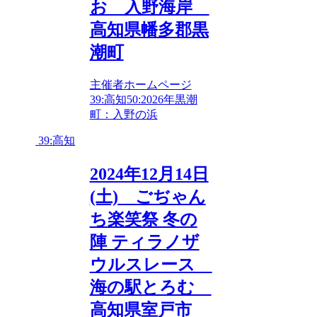
お 入野海岸
高知県幡多郡黒
潮町
主催者ホームページ
39:高知
50:2026年
黒潮
町：入野の浜
39:高知
2024年12月14日
(土) ごぢゃん
ち楽笑祭 冬の
陣 ティラノザ
ウルスレース
海の駅とろむ
高知県室戸市