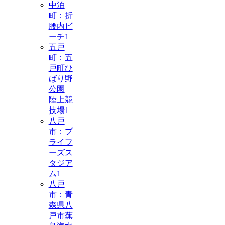
中泊
町：折
腰内ビ
ーチ
1
五戸
町：五
戸町ひ
ばり野
公園
陸上競
技場
1
八戸
市：プ
ライフ
ーズス
タジア
ム
1
八戸
市：青
森県八
戸市蕪