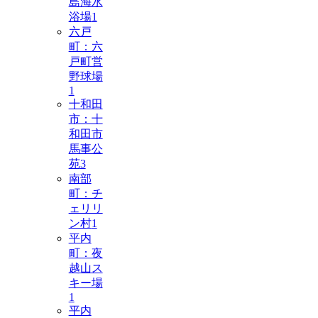
島海水
浴場
1
六戸
町：六
戸町営
野球場
1
十和田
市：十
和田市
馬事公
苑
3
南部
町：チ
ェリリ
ン村
1
平内
町：夜
越山ス
キー場
1
平内