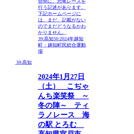
合間に、恐竜レースを
行う記述があります。
下記ホームページに
は、まだ、記載がない
のでまだどうなるかわ
かりません。
39:高知
50:2024年
越知
町：越知町民総合運動
場
39:高知
2024年1月27日
（土） こぢゃ
んち楽笑祭 ～
冬の陣～ ティ
ラノレース 海
の駅 とろむ
高知県室戸市