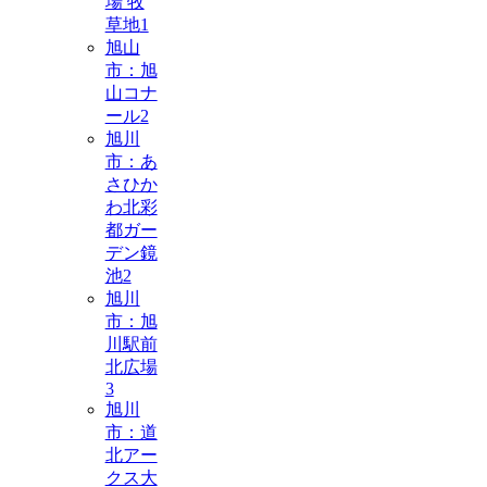
場 牧
草地
1
旭山
市：旭
山コナ
ール
2
旭川
市：あ
さひか
わ北彩
都ガー
デン鏡
池
2
旭川
市：旭
川駅前
北広場
3
旭川
市：道
北アー
クス大