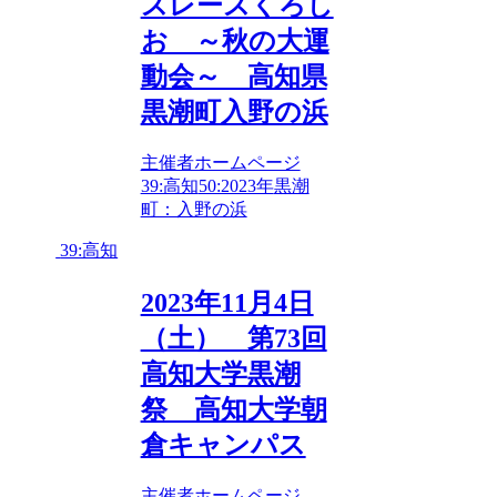
スレースくろし
お ～秋の大運
動会～ 高知県
黒潮町入野の浜
主催者ホームページ
39:高知
50:2023年
黒潮
町：入野の浜
39:高知
2023年11月4日
（土） 第73回
高知大学黒潮
祭 高知大学朝
倉キャンパス
主催者ホームページ