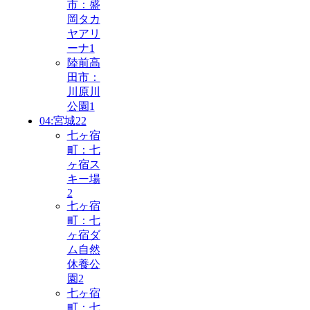
市：盛
岡タカ
ヤアリ
ーナ
1
陸前高
田市：
川原川
公園
1
04:宮城
22
七ヶ宿
町：七
ヶ宿ス
キー場
2
七ヶ宿
町：七
ヶ宿ダ
ム自然
休養公
園
2
七ヶ宿
町：七