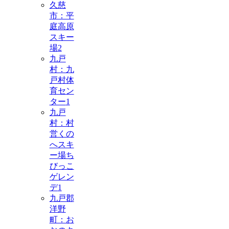
久慈
市：平
庭高原
スキー
場
2
九戸
村：九
戸村体
育セン
ター
1
九戸
村：村
営くの
へスキ
ー場ち
びっこ
ゲレン
デ
1
九戸郡
洋野
町：お