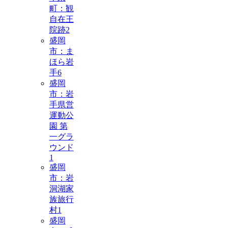
町：観
自在王
院跡
2
盛岡
市：ま
ほら岩
手
6
盛岡
市：岩
手県営
運動公
園 第
一グラ
ウンド
1
盛岡
市：岩
洞湖家
族旅行
村
1
盛岡