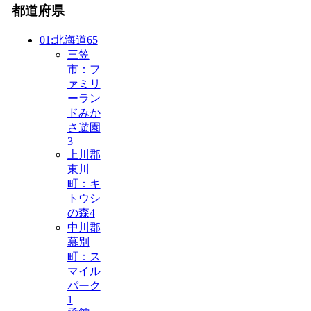
都道府県
01:北海道
65
三笠
市：フ
ァミリ
ーラン
ドみか
さ遊園
3
上川郡
東川
町：キ
トウシ
の森
4
中川郡
幕別
町：ス
マイル
パーク
1