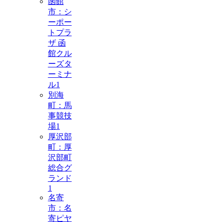
函館
市：シ
ーポー
トプラ
ザ 函
館クル
ーズタ
ーミナ
ル
1
別海
町：馬
事競技
場
1
厚沢部
町：厚
沢部町
総合グ
ランド
1
名寄
市：名
寄ピヤ