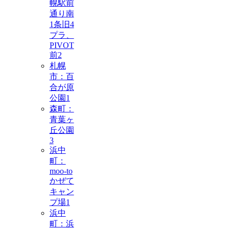
幌駅前
通り南
1条旧4
プラ、
PIVOT
前
2
札幌
市：百
合が原
公園
1
森町：
青葉ヶ
丘公園
3
浜中
町：
moo-to
かぜて
キャン
プ場
1
浜中
町：浜