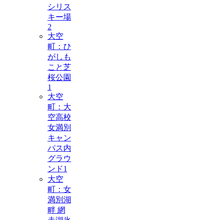
シリス
キー場
2
大空
町：ひ
がしも
こと芝
桜公園
1
大空
町：大
空高校
女満別
キャン
パス内
グラウ
ンド
1
大空
町：女
満別湖
畔 網