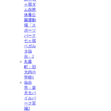
ヶ宿ダ
ム自然
休養公
園運動
場「ス
ポーツ
パーク
七ヶ宿
ベガル
タ仙
台」
2
丸森
町：旧
大内小
学校
1
仙台
市：楽
天モバ
イルパ
ーク宮
城
2