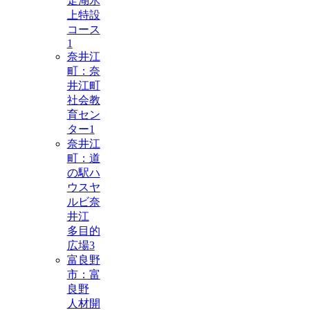
走湖氷
上特設
コース
1
奈井江
町：奈
井江町
社会教
育セン
ター
1
奈井江
町：道
の駅ハ
ウスヤ
ルビ奈
井江
多目的
広場
3
富良野
市：富
良野
人材開