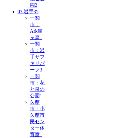
園
2
03:岩手
35
一関
市：
Ark館
ヶ森
1
一関
市：岩
手サフ
ァリパ
ーク
3
一関
市：花
と泉の
公園
1
久慈
市：小
久慈市
民セン
ター体
育室
1