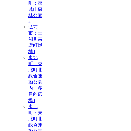
町：夜
越山森
林公園
2
弘前
市：土
淵川吉
野町緑
地
1
東北
町：東
北町北
総合運
動公園
内 多
目的広
場
1
東北
町：東
北町北
総合運