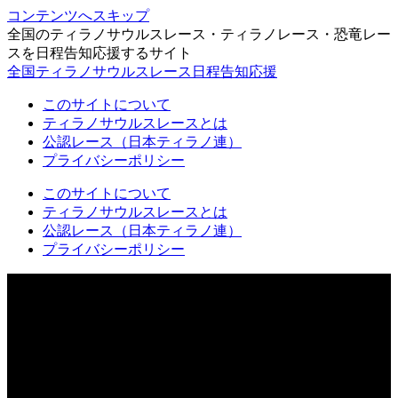
コンテンツへスキップ
全国のティラノサウルスレース・ティラノレース・恐竜レー
スを日程告知応援するサイト
全国ティラノサウルスレース日程告知応援
このサイトについて
ティラノサウルスレースとは
公認レース（日本ティラノ連）
プライバシーポリシー
このサイトについて
ティラノサウルスレースとは
公認レース（日本ティラノ連）
プライバシーポリシー