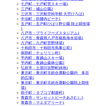
七戸町：七戸町営スキー場
1
三戸町：城山公園
2
三沢市：三沢航空科学館 大空ひろば
1
中泊町：折腰内ビーチ
1
五戸町：五戸町ひばり野公園 陸上競技場
1
八戸市：プライフーズスタジアム
1
八戸市：青森県八戸市蕪島海水浴場
1
六戸町：六戸町営野球場
1
十和田市：十和田市馬事公苑
3
南部町：チェリリン村
1
平内町：夜越山スキー場
1
平内町：夜越山森林公園
2
弘前市：土淵川吉野町緑地
1
東北町：東北町北総合運動公園内 多目
的広場
1
東北町：東北町北総合運動公園陸上競技
場
1
田子町：タプコプ創遊村
1
青森市：サンセットビーチあさむし
5
青森市：マエダアリーナ
1