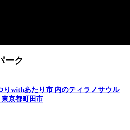
パーク
まつりwithあたり市 内のティラノサウル
 東京都町田市