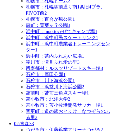
札幌市：札幌ドーム
2
札幌市：札幌駅前通り南1条旧4プラ、
PIVOT前
2
札幌市：百合が原公園
1
森町：青葉ヶ丘公園
3
浜中町：moo-toかぜてキャンプ場
1
浜中町：浜中町民スケートリンク
1
浜中町：浜中町農業者トレーニングセン
ター
1
浜中町：茶内ふれあい広場
1
滝川市：滝川ふれ愛の里
3
留寿都村：ルスツリゾートスキー場
3
石狩市：厚田公園
1
石狩市：川下海浜公園
1
石狩市：浜益川下海浜公園
2
苫前町：苫前三角点スキー場
1
苫小牧市：北洋大学
2
苫小牧市：苫小牧港開発サッカー場
1
音更町：道の駅おとふけ なつぞらのふ
る里
2
02:青森
33
つがる市：伊藤鉱業アリーナつがる
2