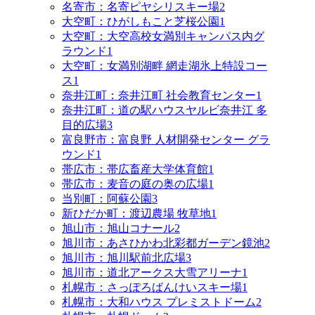
名寄市：名寄ピヤシリスキー場
2
大空町：ひがしもこと芝桜公園
1
大空町：大空高校女満別キャンパス内グ
ラウンド
1
大空町：女満別湖畔 網走湖氷上特設コー
ス
1
奈井江町：奈井江町 社会教育センター
1
奈井江町：道の駅ハウスヤルビ奈井江 多
目的広場
3
富良野市：富良野 人材開発センター グラ
ウンド
1
帯広市：帯広畜産大学体育館
1
帯広市：麦音の庭の奥の広場
1
当別町：阿蘇公園
3
新ひだか町：渡辺農場 牧草地
1
旭山市：旭山コナール
2
旭川市：あさひかわ北彩都ガーデン鏡池
2
旭川市：旭川駅前北広場
3
旭川市：道北アークス大雪アリーナ
1
札幌市：さっぽろばんけいスキー場
1
札幌市：大和ハウス プレミストドーム
2