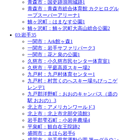
青森市：国史跡浪岡城跡
1
青森市：青森市総合体育館 カクヒログル
ープスーパーアリーナ
1
鯵ヶ沢町：はまなす公園
1
鯵ヶ沢町：鯵ヶ沢町大高山総合公園
2
03:岩手
35
一関市：Ark館ヶ森
1
一関市：岩手サファリパーク
3
一関市：花と泉の公園
1
久慈市：小久慈市民センター体育室
1
久慈市：平庭高原スキー場
2
九戸村：九戸村体育センター
1
九戸村：村営くのへスキー場ちびっこゲ
レンデ
1
九戸郡洋野町：おおのキャンパス（道の
駅 おおの）
3
北上市：アメリカンワールド
3
北上市：北上市北部交流館
3
岩手郡雫石町：小岩井農場
4
平泉町：観自在王院跡
2
盛岡市：まほら岩手
6
盛岡市：岩手県営運動公園 第一グラウン