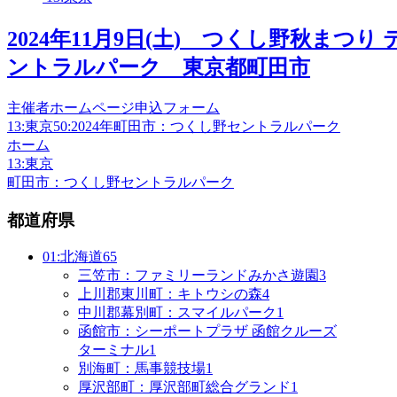
2024年11月9日(土) つくし野秋ま
ントラルパーク 東京都町田市
主催者ホームページ申込フォーム
13:東京
50:2024年
町田市：つくし野セントラルパーク
ホーム
13:東京
町田市：つくし野セントラルパーク
都道府県
01:北海道
65
三笠市：ファミリーランドみかさ遊園
3
上川郡東川町：キトウシの森
4
中川郡幕別町：スマイルパーク
1
函館市：シーポートプラザ 函館クルーズ
ターミナル
1
別海町：馬事競技場
1
厚沢部町：厚沢部町総合グランド
1