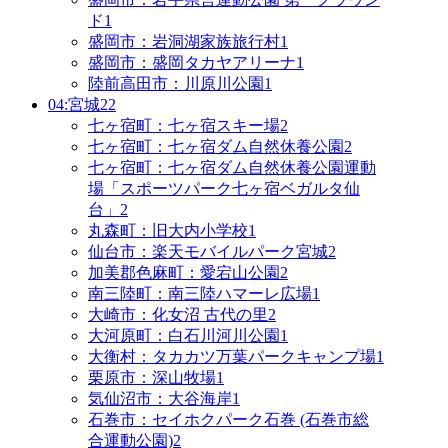
ド
1
盛岡市：岩洞湖家族旅行村
1
盛岡市：盛岡タカヤアリーナ
1
陸前高田市：川原川公園
1
04:宮城
22
七ヶ宿町：七ヶ宿スキー場
2
七ヶ宿町：七ヶ宿ダム自然休養公園
2
七ヶ宿町：七ヶ宿ダム自然休養公園運動
場「スポーツパーク七ヶ宿ベガルタ仙
台」
2
丸森町：旧大内小学校
1
仙台市：楽天モバイルパーク宮城
2
加美郡色麻町：愛宕山公園
2
南三陸町：南三陸ハマーレ広場
1
大崎市：化女沼 古代の里
2
大河原町：白石川河川公園
1
大衡村：タカカツ万葉パークキャンプ場
1
栗原市：深山牧場
1
気仙沼市：大谷海岸
1
石巻市：セイホクパーク石巻 (石巻市総
合運動公園)
2