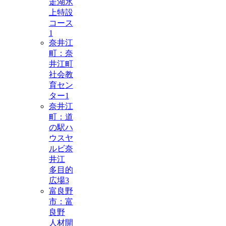
走湖氷
上特設
コース
1
奈井江
町：奈
井江町
社会教
育セン
ター
1
奈井江
町：道
の駅ハ
ウスヤ
ルビ奈
井江
多目的
広場
3
富良野
市：富
良野
人材開