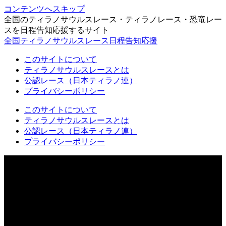
コンテンツへスキップ
全国のティラノサウルスレース・ティラノレース・恐竜レー
スを日程告知応援するサイト
全国ティラノサウルスレース日程告知応援
このサイトについて
ティラノサウルスレースとは
公認レース（日本ティラノ連）
プライバシーポリシー
このサイトについて
ティラノサウルスレースとは
公認レース（日本ティラノ連）
プライバシーポリシー