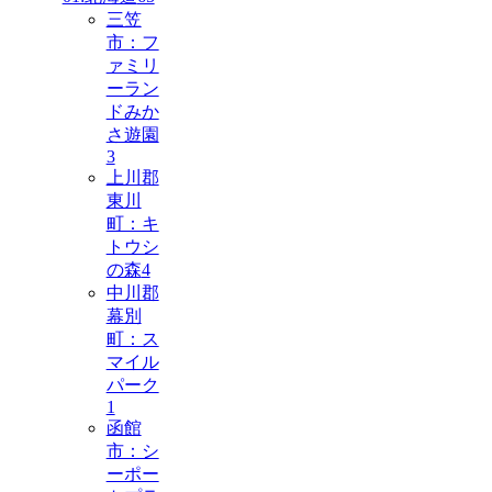
三笠
市：フ
ァミリ
ーラン
ドみか
さ遊園
3
上川郡
東川
町：キ
トウシ
の森
4
中川郡
幕別
町：ス
マイル
パーク
1
函館
市：シ
ーポー