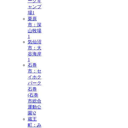
ークキ
ャンプ
場
1
栗原
市：深
山牧場
1
気仙沼
市：大
谷海岸
1
石巻
市：セ
イホク
パーク
石巻
(石巻
市総合
運動公
園)
2
蔵王
町：み