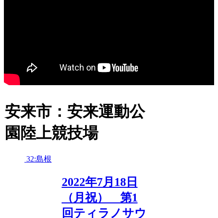
安来市：安来運動公
園陸上競技場
32:島根
2022年7月18日
（月祝） 第1
回ティラノサウ