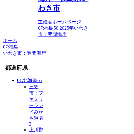
わき市
主催者ホームページ
07:福島
50:2025年
いわき
市：豊間海岸
ホーム
07:福島
いわき市：豊間海岸
都道府県
01:北海道
65
三笠
市：フ
ァミリ
ーラン
ドみか
さ遊園
3
上川郡