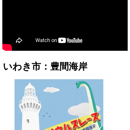
いわき市：豊間海岸