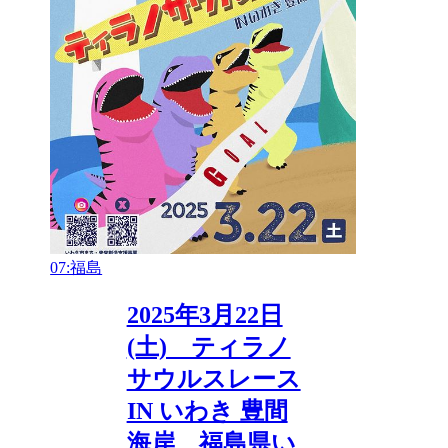
07:福島
2025年3月22日
(土) ティラノ
サウルスレース
IN いわき 豊間
海岸 福島県い