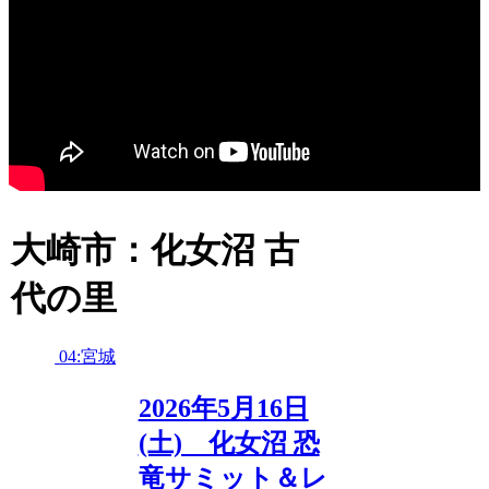
大崎市：化女沼 古
代の里
04:宮城
2026年5月16日
(土) 化女沼 恐
竜サミット＆レ