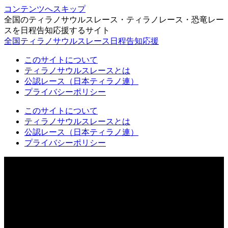
コンテンツへスキップ
全国のティラノサウルスレース・ティラノレース・恐竜レー
スを日程告知応援するサイト
全国ティラノサウルスレース日程告知応援
このサイトについて
ティラノサウルスレースとは
公認レース（日本ティラノ連）
プライバシーポリシー
このサイトについて
ティラノサウルスレースとは
公認レース（日本ティラノ連）
プライバシーポリシー