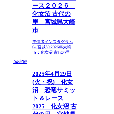
ース２０２６
化女沼 古代の
里 宮城県大崎
市
主催者インスタグラム
04:宮城
50:2026年
大崎
市：化女沼 古代の里
04:宮城
2025年4月29日
(火・祝) 化女
沼 恐竜サミッ
ト＆レース
2025 化女沼 古