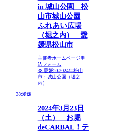
in 城山公園 松
山市城山公園
ふれあい広場
（堀之内） 愛
媛県松山市
主催者ホームページ申
込フォーム
38:愛媛
50:2024年
松山
市：城山公園（堀之
内）
38:愛媛
2024年3月23日
（土） お堀
deCARBAL！テ