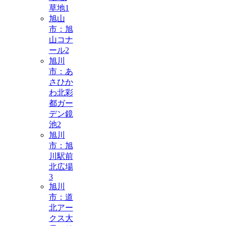
草地
1
旭山
市：旭
山コナ
ール
2
旭川
市：あ
さひか
わ北彩
都ガー
デン鏡
池
2
旭川
市：旭
川駅前
北広場
3
旭川
市：道
北アー
クス大