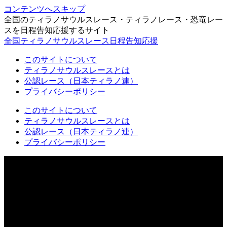
コンテンツへスキップ
全国のティラノサウルスレース・ティラノレース・恐竜レー
スを日程告知応援するサイト
全国ティラノサウルスレース日程告知応援
このサイトについて
ティラノサウルスレースとは
公認レース（日本ティラノ連）
プライバシーポリシー
このサイトについて
ティラノサウルスレースとは
公認レース（日本ティラノ連）
プライバシーポリシー