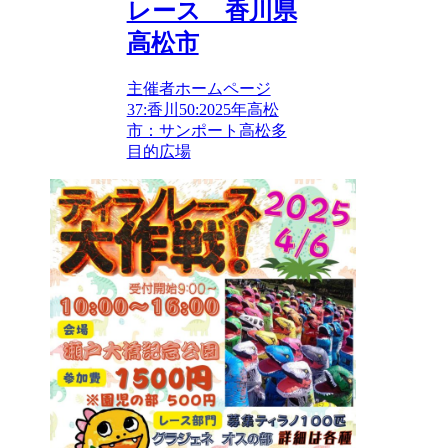
レース 香川県
高松市
主催者ホームページ
37:香川
50:2025年
高松
市：サンポート高松多
目的広場