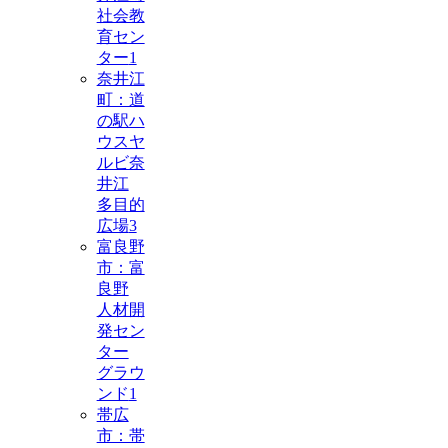
社会教
育セン
ター
1
奈井江
町：道
の駅ハ
ウスヤ
ルビ奈
井江
多目的
広場
3
富良野
市：富
良野
人材開
発セン
ター
グラウ
ンド
1
帯広
市：帯