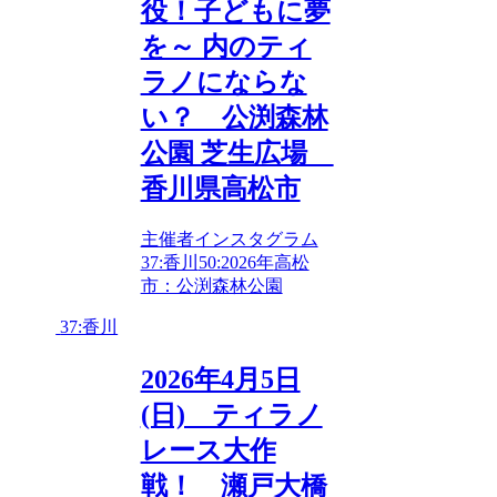
役！子どもに夢
を～ 内のティ
ラノにならな
い？ 公渕森林
公園 芝生広場
香川県高松市
主催者インスタグラム
37:香川
50:2026年
高松
市：公渕森林公園
37:香川
2026年4月5日
(日) ティラノ
レース大作
戦！ 瀬戸大橋