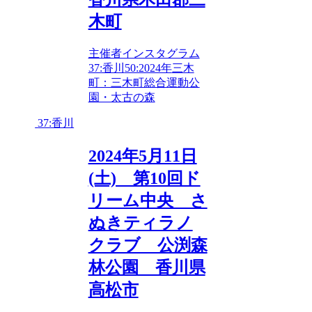
木町
主催者インスタグラム
37:香川
50:2024年
三木
町：三木町総合運動公
園・太古の森
37:香川
2024年5月11日
(土) 第10回ド
リーム中央 さ
ぬきティラノ
クラブ 公渕森
林公園 香川県
高松市