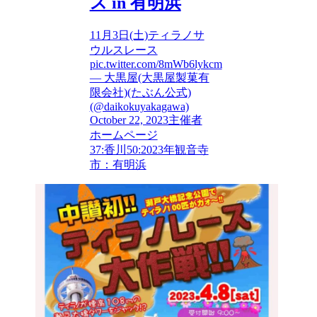
ス in 有明浜
11月3日(土)ティラノサ
ウルスレース
pic.twitter.com/8mWb6lykcm
— 大黒屋(大黒屋製菓有
限会社)(たぶん公式)
(@daikokuyakagawa)
October 22, 2023主催者
ホームページ
37:香川
50:2023年
観音寺
市：有明浜