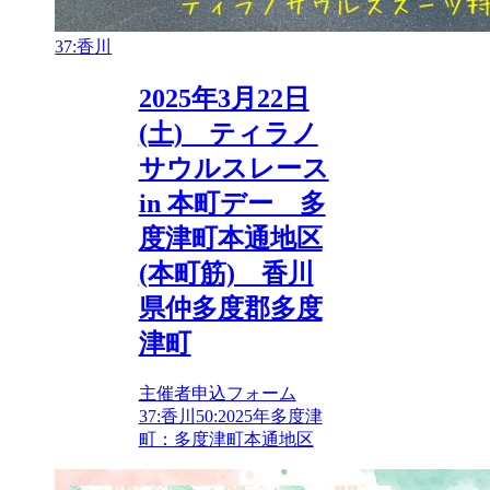
37:香川
2025年3月22日
(土) ティラノ
サウルスレース
in 本町デー 多
度津町本通地区
(本町筋) 香川
県仲多度郡多度
津町
主催者申込フォーム
37:香川
50:2025年
多度津
町：多度津町本通地区