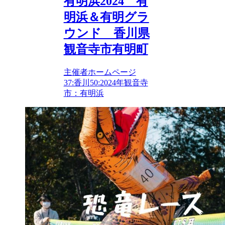
有明浜2024 有
明浜＆有明グラ
ウンド 香川県
観音寺市有明町
主催者ホームページ
37:香川
50:2024年
観音寺
市：有明浜