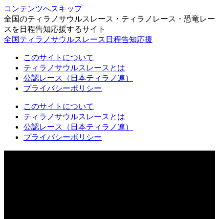
コンテンツへスキップ
全国のティラノサウルスレース・ティラノレース・恐竜レー
スを日程告知応援するサイト
全国ティラノサウルスレース日程告知応援
このサイトについて
ティラノサウルスレースとは
公認レース（日本ティラノ連）
プライバシーポリシー
このサイトについて
ティラノサウルスレースとは
公認レース（日本ティラノ連）
プライバシーポリシー