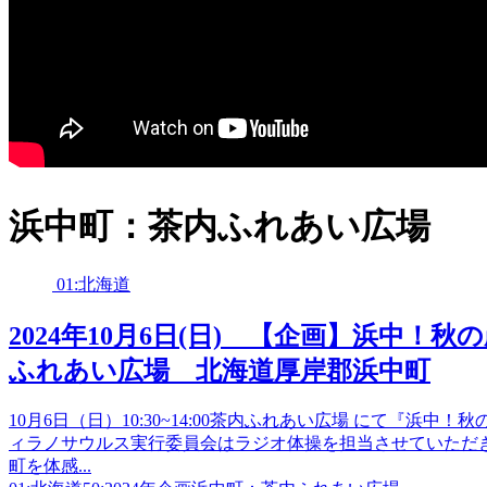
浜中町：茶内ふれあい広場
01:北海道
2024年10月6日(日) 【企画】浜中
ふれあい広場 北海道厚岸郡浜中町
10月6日（日）10:30~14:00茶内ふれあい広場 にて『
ィラノサウルス実行委員会はラジオ体操を担当させていただき
町を体感...