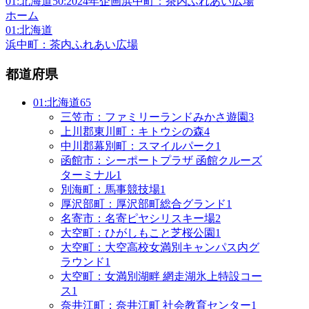
01:北海道
50:2024年
企画
浜中町：茶内ふれあい広場
ホーム
01:北海道
浜中町：茶内ふれあい広場
都道府県
01:北海道
65
三笠市：ファミリーランドみかさ遊園
3
上川郡東川町：キトウシの森
4
中川郡幕別町：スマイルパーク
1
函館市：シーポートプラザ 函館クルーズ
ターミナル
1
別海町：馬事競技場
1
厚沢部町：厚沢部町総合グランド
1
名寄市：名寄ピヤシリスキー場
2
大空町：ひがしもこと芝桜公園
1
大空町：大空高校女満別キャンパス内グ
ラウンド
1
大空町：女満別湖畔 網走湖氷上特設コー
ス
1
奈井江町：奈井江町 社会教育センター
1