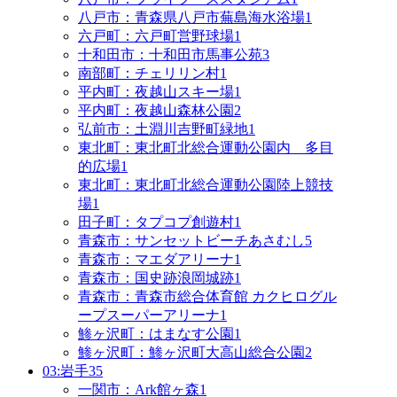
八戸市：青森県八戸市蕪島海水浴場
1
六戸町：六戸町営野球場
1
十和田市：十和田市馬事公苑
3
南部町：チェリリン村
1
平内町：夜越山スキー場
1
平内町：夜越山森林公園
2
弘前市：土淵川吉野町緑地
1
東北町：東北町北総合運動公園内 多目
的広場
1
東北町：東北町北総合運動公園陸上競技
場
1
田子町：タプコプ創遊村
1
青森市：サンセットビーチあさむし
5
青森市：マエダアリーナ
1
青森市：国史跡浪岡城跡
1
青森市：青森市総合体育館 カクヒログル
ープスーパーアリーナ
1
鯵ヶ沢町：はまなす公園
1
鯵ヶ沢町：鯵ヶ沢町大高山総合公園
2
03:岩手
35
一関市：Ark館ヶ森
1