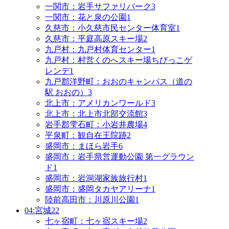
一関市：岩手サファリパーク
3
一関市：花と泉の公園
1
久慈市：小久慈市民センター体育室
1
久慈市：平庭高原スキー場
2
九戸村：九戸村体育センター
1
九戸村：村営くのへスキー場ちびっこゲ
レンデ
1
九戸郡洋野町：おおのキャンパス（道の
駅 おおの）
3
北上市：アメリカンワールド
3
北上市：北上市北部交流館
3
岩手郡雫石町：小岩井農場
4
平泉町：観自在王院跡
2
盛岡市：まほら岩手
6
盛岡市：岩手県営運動公園 第一グラウン
ド
1
盛岡市：岩洞湖家族旅行村
1
盛岡市：盛岡タカヤアリーナ
1
陸前高田市：川原川公園
1
04:宮城
22
七ヶ宿町：七ヶ宿スキー場
2