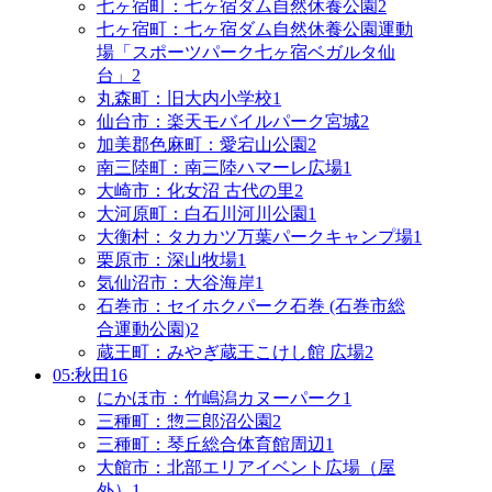
七ヶ宿町：七ヶ宿ダム自然休養公園
2
七ヶ宿町：七ヶ宿ダム自然休養公園運動
場「スポーツパーク七ヶ宿ベガルタ仙
台」
2
丸森町：旧大内小学校
1
仙台市：楽天モバイルパーク宮城
2
加美郡色麻町：愛宕山公園
2
南三陸町：南三陸ハマーレ広場
1
大崎市：化女沼 古代の里
2
大河原町：白石川河川公園
1
大衡村：タカカツ万葉パークキャンプ場
1
栗原市：深山牧場
1
気仙沼市：大谷海岸
1
石巻市：セイホクパーク石巻 (石巻市総
合運動公園)
2
蔵王町：みやぎ蔵王こけし館 広場
2
05:秋田
16
にかほ市：竹嶋潟カヌーパーク
1
三種町：惣三郎沼公園
2
三種町：琴丘総合体育館周辺
1
大館市：北部エリアイベント広場（屋
外）
1