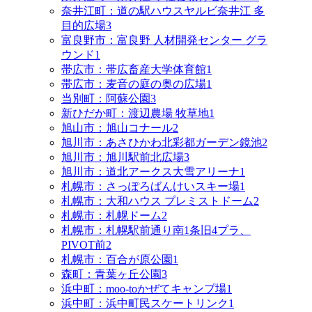
奈井江町：道の駅ハウスヤルビ奈井江 多
目的広場
3
富良野市：富良野 人材開発センター グラ
ウンド
1
帯広市：帯広畜産大学体育館
1
帯広市：麦音の庭の奥の広場
1
当別町：阿蘇公園
3
新ひだか町：渡辺農場 牧草地
1
旭山市：旭山コナール
2
旭川市：あさひかわ北彩都ガーデン鏡池
2
旭川市：旭川駅前北広場
3
旭川市：道北アークス大雪アリーナ
1
札幌市：さっぽろばんけいスキー場
1
札幌市：大和ハウス プレミストドーム
2
札幌市：札幌ドーム
2
札幌市：札幌駅前通り南1条旧4プラ、
PIVOT前
2
札幌市：百合が原公園
1
森町：青葉ヶ丘公園
3
浜中町：moo-toかぜてキャンプ場
1
浜中町：浜中町民スケートリンク
1