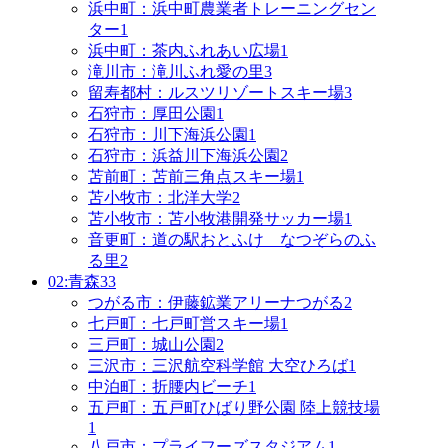
浜中町：浜中町農業者トレーニングセン
ター
1
浜中町：茶内ふれあい広場
1
滝川市：滝川ふれ愛の里
3
留寿都村：ルスツリゾートスキー場
3
石狩市：厚田公園
1
石狩市：川下海浜公園
1
石狩市：浜益川下海浜公園
2
苫前町：苫前三角点スキー場
1
苫小牧市：北洋大学
2
苫小牧市：苫小牧港開発サッカー場
1
音更町：道の駅おとふけ なつぞらのふ
る里
2
02:青森
33
つがる市：伊藤鉱業アリーナつがる
2
七戸町：七戸町営スキー場
1
三戸町：城山公園
2
三沢市：三沢航空科学館 大空ひろば
1
中泊町：折腰内ビーチ
1
五戸町：五戸町ひばり野公園 陸上競技場
1
八戸市：プライフーズスタジアム
1