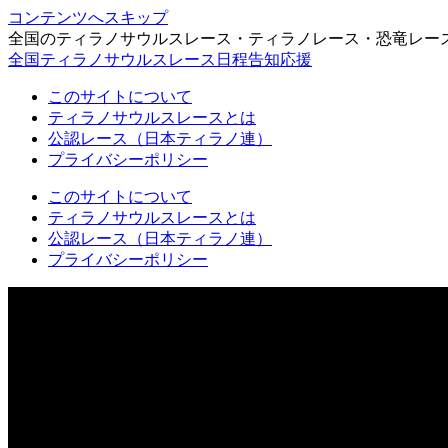
コンテンツへスキップ
全国のティラノサウルスレース・ティラノレース・恐竜レー
全国ティラノサウルスレース日程告知応援
このサイトについて
ティラノサウルスレースとは
公認レース（日本ティラノ連）
プライバシーポリシー
このサイトについて
ティラノサウルスレースとは
公認レース（日本ティラノ連）
プライバシーポリシー