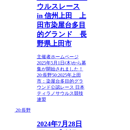
ウルスレース
in 信州上田 上
田市染屋台多目
的グランド 長
野県上田市
主催者ホームページ
2025年5月1日(木)から募
集が開始されました！
20:長野
50:2025年
上田
市：染屋台多目的グラ
ウンド
公認レース 日本
ティラノサウルス競技
連盟
20:長野
2024年7月28日