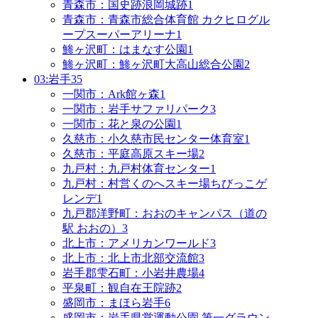
青森市：国史跡浪岡城跡
1
青森市：青森市総合体育館 カクヒログル
ープスーパーアリーナ
1
鯵ヶ沢町：はまなす公園
1
鯵ヶ沢町：鯵ヶ沢町大高山総合公園
2
03:岩手
35
一関市：Ark館ヶ森
1
一関市：岩手サファリパーク
3
一関市：花と泉の公園
1
久慈市：小久慈市民センター体育室
1
久慈市：平庭高原スキー場
2
九戸村：九戸村体育センター
1
九戸村：村営くのへスキー場ちびっこゲ
レンデ
1
九戸郡洋野町：おおのキャンパス（道の
駅 おおの）
3
北上市：アメリカンワールド
3
北上市：北上市北部交流館
3
岩手郡雫石町：小岩井農場
4
平泉町：観自在王院跡
2
盛岡市：まほら岩手
6
盛岡市：岩手県営運動公園 第一グラウン