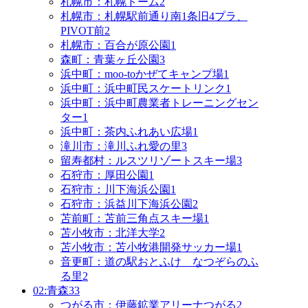
札幌市：札幌ドーム
2
札幌市：札幌駅前通り南1条旧4プラ、
PIVOT前
2
札幌市：百合が原公園
1
森町：青葉ヶ丘公園
3
浜中町：moo-toかぜてキャンプ場
1
浜中町：浜中町民スケートリンク
1
浜中町：浜中町農業者トレーニングセン
ター
1
浜中町：茶内ふれあい広場
1
滝川市：滝川ふれ愛の里
3
留寿都村：ルスツリゾートスキー場
3
石狩市：厚田公園
1
石狩市：川下海浜公園
1
石狩市：浜益川下海浜公園
2
苫前町：苫前三角点スキー場
1
苫小牧市：北洋大学
2
苫小牧市：苫小牧港開発サッカー場
1
音更町：道の駅おとふけ なつぞらのふ
る里
2
02:青森
33
つがる市：伊藤鉱業アリーナつがる
2