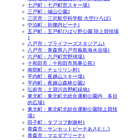
七戸町：七戸町営スキー場
1
三戸町：城山公園
2
三沢市：三沢航空科学館 大空ひろば
1
中泊町：折腰内ビーチ
1
五戸町：五戸町ひばり野公園 陸上競技場
1
八戸市：プライフーズスタジアム
1
八戸市：青森県八戸市蕪島海水浴場
1
六戸町：六戸町営野球場
1
十和田市：十和田市馬事公苑
3
南部町：チェリリン村
1
平内町：夜越山スキー場
1
平内町：夜越山森林公園
2
弘前市：土淵川吉野町緑地
1
東北町：東北町北総合運動公園内 多目
的広場
1
東北町：東北町北総合運動公園陸上競技
場
1
田子町：タプコプ創遊村
1
青森市：サンセットビーチあさむし
5
青森市：マエダアリーナ
1