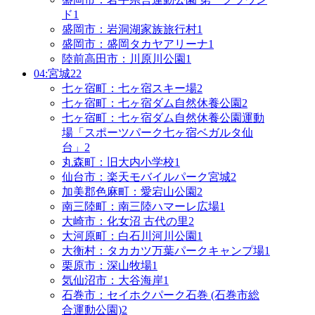
ド
1
盛岡市：岩洞湖家族旅行村
1
盛岡市：盛岡タカヤアリーナ
1
陸前高田市：川原川公園
1
04:宮城
22
七ヶ宿町：七ヶ宿スキー場
2
七ヶ宿町：七ヶ宿ダム自然休養公園
2
七ヶ宿町：七ヶ宿ダム自然休養公園運動
場「スポーツパーク七ヶ宿ベガルタ仙
台」
2
丸森町：旧大内小学校
1
仙台市：楽天モバイルパーク宮城
2
加美郡色麻町：愛宕山公園
2
南三陸町：南三陸ハマーレ広場
1
大崎市：化女沼 古代の里
2
大河原町：白石川河川公園
1
大衡村：タカカツ万葉パークキャンプ場
1
栗原市：深山牧場
1
気仙沼市：大谷海岸
1
石巻市：セイホクパーク石巻 (石巻市総
合運動公園)
2