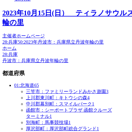
2023年10月15日(日） ティラノサウ
輪の里
主催者ホームページ
28:兵庫
50:2023年
丹波市：兵庫県立丹波年輪の里
ホーム
28:兵庫
丹波市：兵庫県立丹波年輪の里
都道府県
01:北海道
65
三笠市：ファミリーランドみかさ遊園
3
上川郡東川町：キトウシの森
4
中川郡幕別町：スマイルパーク
1
函館市：シーポートプラザ 函館クルーズ
ターミナル
1
別海町：馬事競技場
1
厚沢部町：厚沢部町総合グランド
1