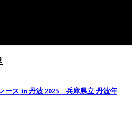
里
ース in 丹波 2025 兵庫県立 丹波年