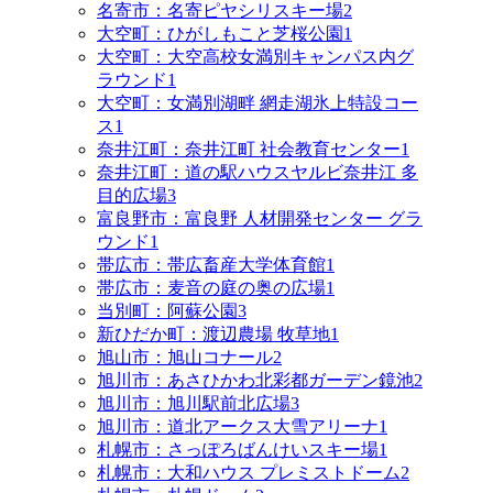
名寄市：名寄ピヤシリスキー場
2
大空町：ひがしもこと芝桜公園
1
大空町：大空高校女満別キャンパス内グ
ラウンド
1
大空町：女満別湖畔 網走湖氷上特設コー
ス
1
奈井江町：奈井江町 社会教育センター
1
奈井江町：道の駅ハウスヤルビ奈井江 多
目的広場
3
富良野市：富良野 人材開発センター グラ
ウンド
1
帯広市：帯広畜産大学体育館
1
帯広市：麦音の庭の奥の広場
1
当別町：阿蘇公園
3
新ひだか町：渡辺農場 牧草地
1
旭山市：旭山コナール
2
旭川市：あさひかわ北彩都ガーデン鏡池
2
旭川市：旭川駅前北広場
3
旭川市：道北アークス大雪アリーナ
1
札幌市：さっぽろばんけいスキー場
1
札幌市：大和ハウス プレミストドーム
2