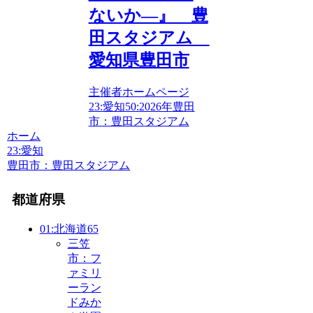
ないか―』 豊
田スタジアム
愛知県豊田市
主催者ホームページ
23:愛知
50:2026年
豊田
市：豊田スタジアム
ホーム
23:愛知
豊田市：豊田スタジアム
都道府県
01:北海道
65
三笠
市：フ
ァミリ
ーラン
ドみか