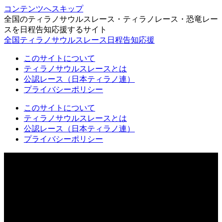
コンテンツへスキップ
全国のティラノサウルスレース・ティラノレース・恐竜レー
スを日程告知応援するサイト
全国ティラノサウルスレース日程告知応援
このサイトについて
ティラノサウルスレースとは
公認レース（日本ティラノ連）
プライバシーポリシー
このサイトについて
ティラノサウルスレースとは
公認レース（日本ティラノ連）
プライバシーポリシー