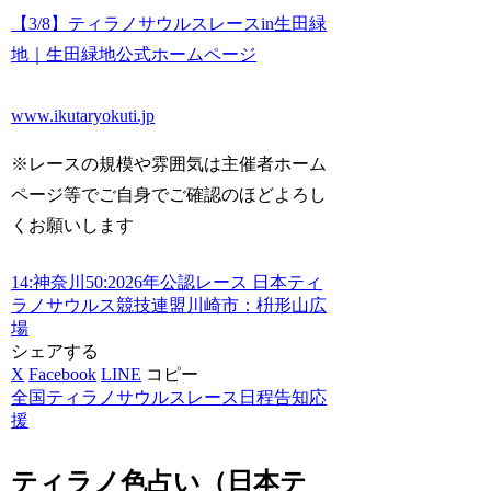
【3/8】ティラノサウルスレースin生田緑
地｜生田緑地公式ホームページ
www.ikutaryokuti.jp
※レースの規模や雰囲気は主催者ホーム
ページ等でご自身でご確認のほどよろし
くお願いします
14:神奈川
50:2026年
公認レース 日本ティ
ラノサウルス競技連盟
川崎市：枡形山広
場
シェアする
X
Facebook
LINE
コピー
全国ティラノサウルスレース日程告知応
援
ティラノ色占い（日本テ