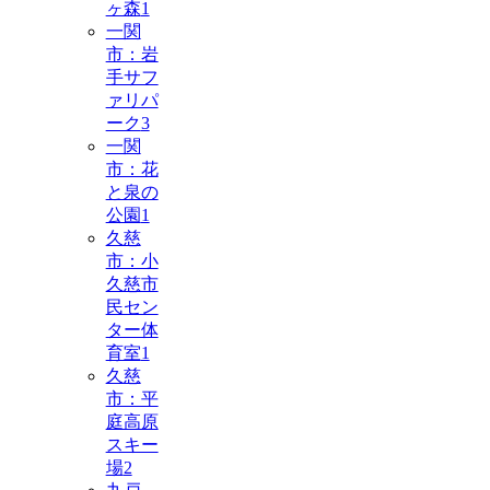
ヶ森
1
一関
市：岩
手サフ
ァリパ
ーク
3
一関
市：花
と泉の
公園
1
久慈
市：小
久慈市
民セン
ター体
育室
1
久慈
市：平
庭高原
スキー
場
2