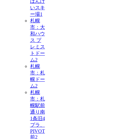
ばんけ
いスキ
ー場
1
札幌
市：大
和ハウ
ス プ
レミス
トドー
ム
2
札幌
市：札
幌ドー
ム
2
札幌
市：札
幌駅前
通り南
1条旧4
プラ、
PIVOT
前
2