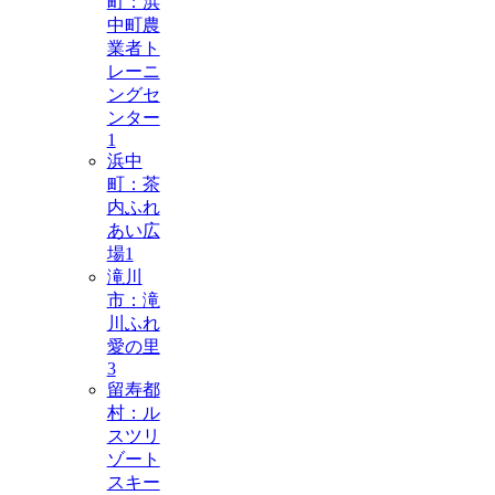
町：浜
中町農
業者ト
レーニ
ングセ
ンター
1
浜中
町：茶
内ふれ
あい広
場
1
滝川
市：滝
川ふれ
愛の里
3
留寿都
村：ル
スツリ
ゾート
スキー