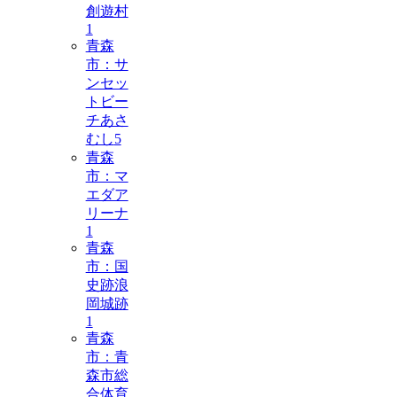
創遊村
1
青森
市：サ
ンセッ
トビー
チあさ
むし
5
青森
市：マ
エダア
リーナ
1
青森
市：国
史跡浪
岡城跡
1
青森
市：青
森市総
合体育