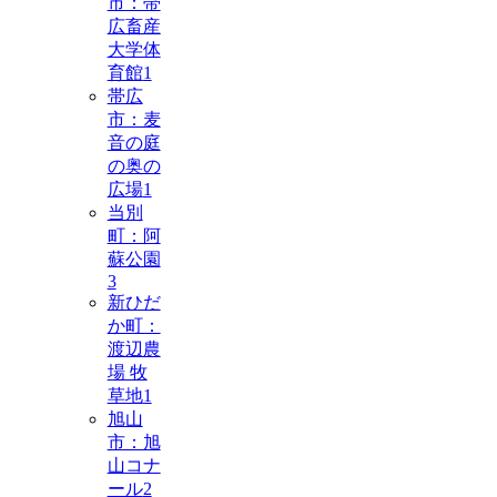
市：帯
広畜産
大学体
育館
1
帯広
市：麦
音の庭
の奥の
広場
1
当別
町：阿
蘇公園
3
新ひだ
か町：
渡辺農
場 牧
草地
1
旭山
市：旭
山コナ
ール
2