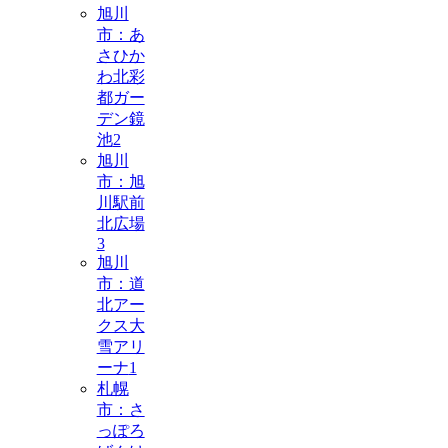
旭川
市：あ
さひか
わ北彩
都ガー
デン鏡
池
2
旭川
市：旭
川駅前
北広場
3
旭川
市：道
北アー
クス大
雪アリ
ーナ
1
札幌
市：さ
っぽろ