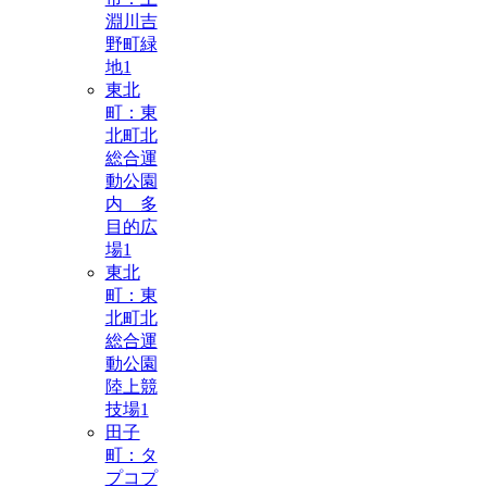
淵川吉
野町緑
地
1
東北
町：東
北町北
総合運
動公園
内 多
目的広
場
1
東北
町：東
北町北
総合運
動公園
陸上競
技場
1
田子
町：タ
プコプ