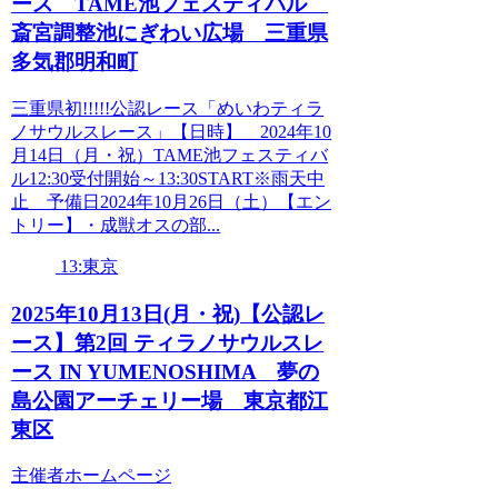
ース TAME池フェスティバル
斎宮調整池にぎわい広場 三重県
多気郡明和町
三重県初!!!!!公認レース「めいわティラ
ノサウルスレース」【日時】 2024年10
月14日（月・祝）TAME池フェスティバ
ル12:30受付開始～13:30START※雨天中
止 予備日2024年10月26日（土）【エン
トリー】・成獣オスの部...
13:東京
2025年10月13日(月・祝)【公認レ
ース】第2回 ティラノサウルスレ
ース IN YUMENOSHIMA 夢の
島公園アーチェリー場 東京都江
東区
主催者ホームページ