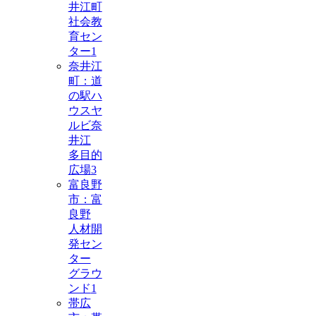
井江町
社会教
育セン
ター
1
奈井江
町：道
の駅ハ
ウスヤ
ルビ奈
井江
多目的
広場
3
富良野
市：富
良野
人材開
発セン
ター
グラウ
ンド
1
帯広