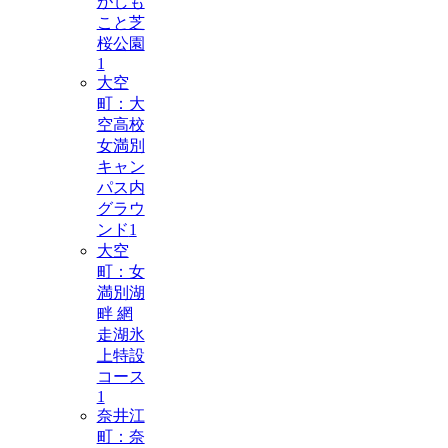
がしも
こと芝
桜公園
1
大空
町：大
空高校
女満別
キャン
パス内
グラウ
ンド
1
大空
町：女
満別湖
畔 網
走湖氷
上特設
コース
1
奈井江
町：奈