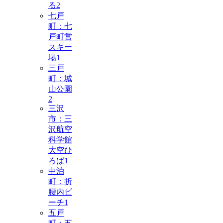
る
2
七戸
町：七
戸町営
スキー
場
1
三戸
町：城
山公園
2
三沢
市：三
沢航空
科学館
大空ひ
ろば
1
中泊
町：折
腰内ビ
ーチ
1
五戸