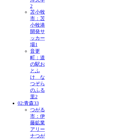
2
苫小牧
市：苫
小牧港
開発サ
ッカー
場
1
音更
町：道
の駅お
とふ
け な
つぞら
のふる
里
2
02:青森
33
つがる
市：伊
藤鉱業
アリー
ナつが