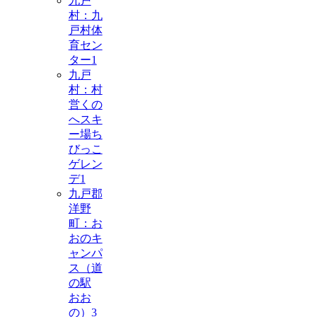
九戸
村：九
戸村体
育セン
ター
1
九戸
村：村
営くの
へスキ
ー場ち
びっこ
ゲレン
デ
1
九戸郡
洋野
町：お
おのキ
ャンパ
ス（道
の駅
おお
の）
3