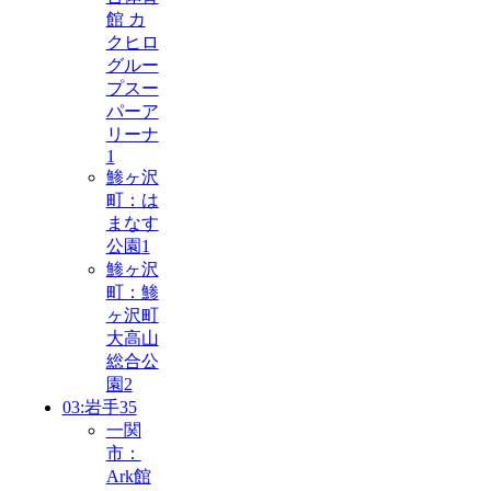
館 カ
クヒロ
グルー
プスー
パーア
リーナ
1
鯵ヶ沢
町：は
まなす
公園
1
鯵ヶ沢
町：鯵
ヶ沢町
大高山
総合公
園
2
03:岩手
35
一関
市：
Ark館