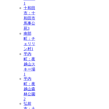
1
十和田
市：十
和田市
馬事公
苑
3
南部
町：チ
ェリリ
ン村
1
平内
町：夜
越山ス
キー場
1
平内
町：夜
越山森
林公園
2
弘前
市：土