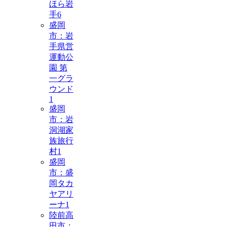
ほら岩
手
6
盛岡
市：岩
手県営
運動公
園 第
一グラ
ウンド
1
盛岡
市：岩
洞湖家
族旅行
村
1
盛岡
市：盛
岡タカ
ヤアリ
ーナ
1
陸前高
田市：