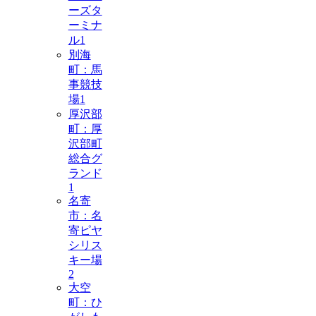
ーズタ
ーミナ
ル
1
別海
町：馬
事競技
場
1
厚沢部
町：厚
沢部町
総合グ
ランド
1
名寄
市：名
寄ピヤ
シリス
キー場
2
大空
町：ひ