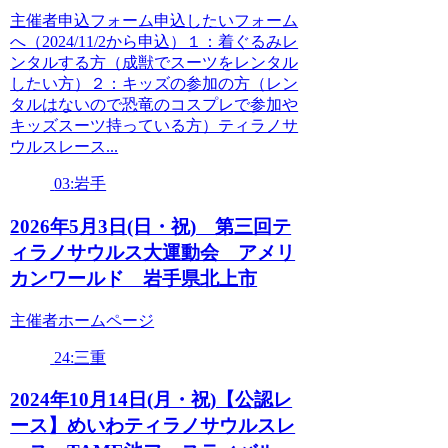
主催者申込フォーム申込したいフォーム
へ（2024/11/2から申込）１：着ぐるみレ
ンタルする方（成獣でスーツをレンタル
したい方）２：キッズの参加の方（レン
タルはないので恐竜のコスプレで参加や
キッズスーツ持っている方）ティラノサ
ウルスレース...
03:岩手
2026年5月3日(日・祝) 第三回テ
ィラノサウルス大運動会 アメリ
カンワールド 岩手県北上市
主催者ホームページ
24:三重
2024年10月14日(月・祝)【公認レ
ース】めいわティラノサウルスレ