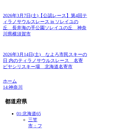
2026年3月7日(土)【公認レース】第4回テ
ィラノサウルスレース in ソレイユの
丘 長井海の手公園ソレイユの丘 神奈
川県横須賀市
2026年3月14日(土) なよろ市民スキーの
日 内のティラノサウルスレース 名寄
ピヤシリスキー場 北海道名寄市
ホーム
14:神奈川
都道府県
01:北海道
65
三笠
市：フ