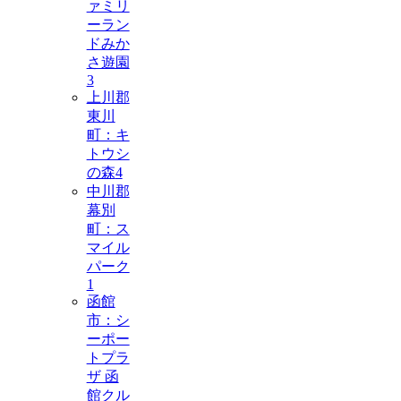
ァミリ
ーラン
ドみか
さ遊園
3
上川郡
東川
町：キ
トウシ
の森
4
中川郡
幕別
町：ス
マイル
パーク
1
函館
市：シ
ーポー
トプラ
ザ 函
館クル