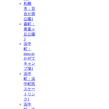
札幌
市：百
合が原
公園
1
森町：
青葉ヶ
丘公園
3
浜中
町：
moo-to
かぜて
キャン
プ場
1
浜中
町：浜
中町民
スケー
トリン
ク
1
浜中