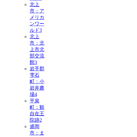
北上
市：ア
メリカ
ンワー
ルド
3
北上
市：北
上市北
部交流
館
3
岩手郡
雫石
町：小
岩井農
場
4
平泉
町：観
自在王
院跡
2
盛岡
市：ま