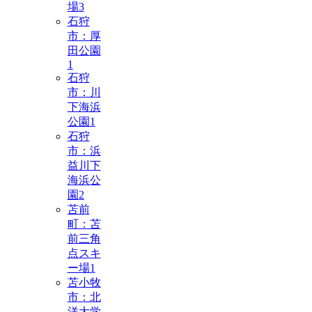
場
3
石狩
市：厚
田公園
1
石狩
市：川
下海浜
公園
1
石狩
市：浜
益川下
海浜公
園
2
苫前
町：苫
前三角
点スキ
ー場
1
苫小牧
市：北
洋大学