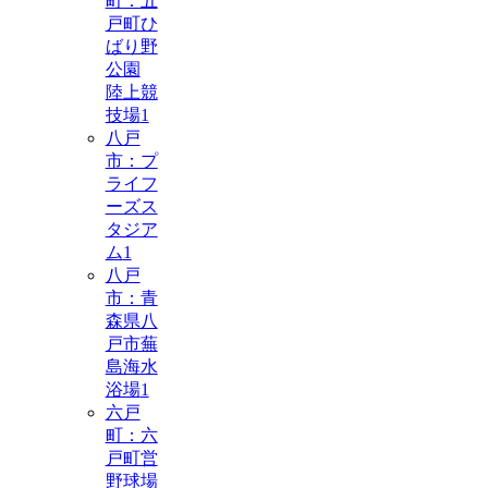
町：五
戸町ひ
ばり野
公園
陸上競
技場
1
八戸
市：プ
ライフ
ーズス
タジア
ム
1
八戸
市：青
森県八
戸市蕪
島海水
浴場
1
六戸
町：六
戸町営
野球場