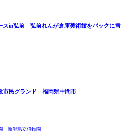
レースin弘前 弘前れんが倉庫美術館をバックに雪
川河川敷市民グランド 福岡県中間市
植物園 新潟県立植物園