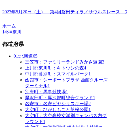
2023年5月20日（土） 第4回磐田ティラノサウルスレース
ホーム
14:神奈川
都道府県
01:北海道
65
三笠市：ファミリーランドみかさ遊園
3
上川郡東川町：キトウシの森
4
中川郡幕別町：スマイルパーク
1
函館市：シーポートプラザ 函館クルーズ
ターミナル
1
別海町：馬事競技場
1
厚沢部町：厚沢部町総合グランド
1
名寄市：名寄ピヤシリスキー場
2
大空町：ひがしもこと芝桜公園
1
大空町：大空高校女満別キャンパス内グ
ラウンド
1