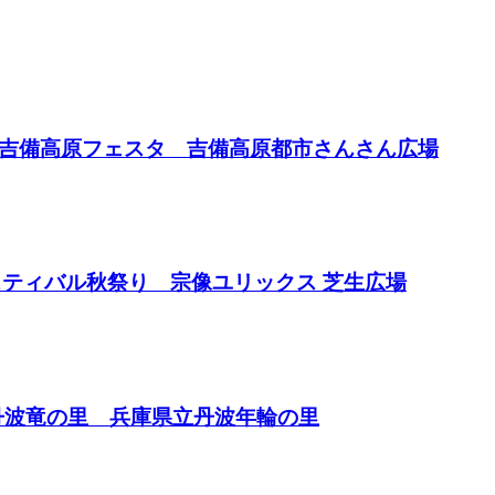
in 吉備高原フェスタ 吉備高原都市さんさん広場
ェスティバル秋祭り 宗像ユリックス 芝生広場
in丹波竜の里 兵庫県立丹波年輪の里