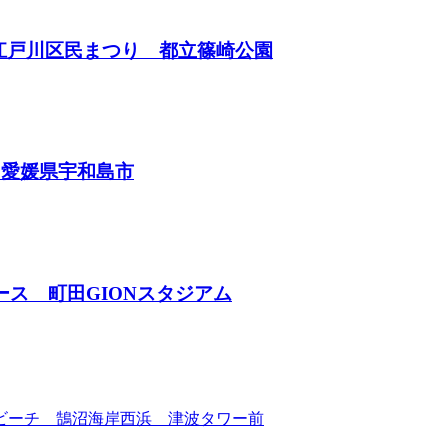
in江戸川区民まつり 都立篠崎公園
 愛媛県宇和島市
ース 町田GIONスタジアム
島ビーチ 鵠沼海岸西浜 津波タワー前