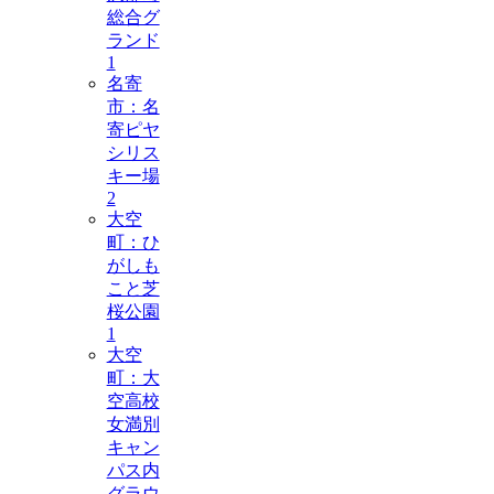
総合グ
ランド
1
名寄
市：名
寄ピヤ
シリス
キー場
2
大空
町：ひ
がしも
こと芝
桜公園
1
大空
町：大
空高校
女満別
キャン
パス内
グラウ