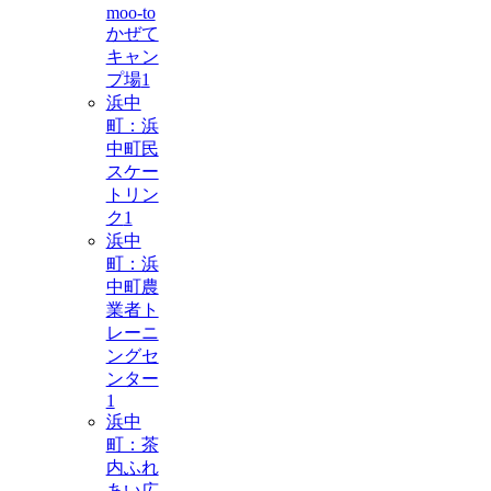
moo-to
かぜて
キャン
プ場
1
浜中
町：浜
中町民
スケー
トリン
ク
1
浜中
町：浜
中町農
業者ト
レーニ
ングセ
ンター
1
浜中
町：茶
内ふれ
あい広