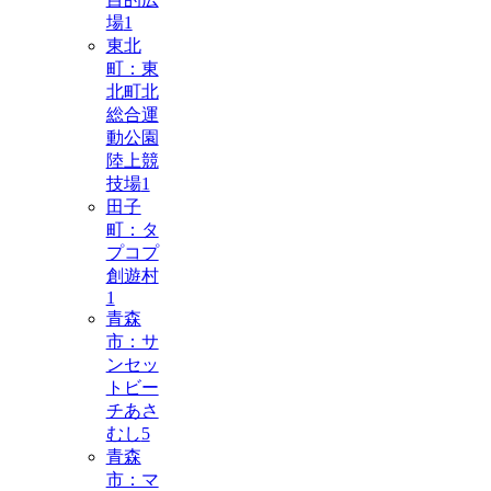
場
1
東北
町：東
北町北
総合運
動公園
陸上競
技場
1
田子
町：タ
プコプ
創遊村
1
青森
市：サ
ンセッ
トビー
チあさ
むし
5
青森
市：マ