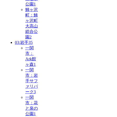
公園
1
鯵ヶ沢
町：鯵
ヶ沢町
大高山
総合公
園
2
03:岩手
35
一関
市：
Ark館
ヶ森
1
一関
市：岩
手サフ
ァリパ
ーク
3
一関
市：花
と泉の
公園
1