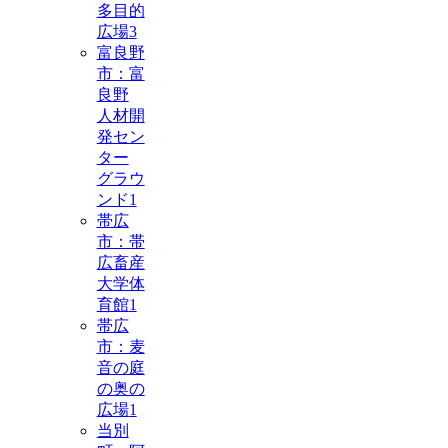
多目的
広場
3
富良野
市：富
良野
人材開
発セン
ター
グラウ
ンド
1
帯広
市：帯
広畜産
大学体
育館
1
帯広
市：麦
音の庭
の奥の
広場
1
当別