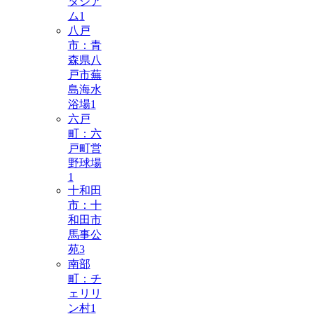
タジア
ム
1
八戸
市：青
森県八
戸市蕪
島海水
浴場
1
六戸
町：六
戸町営
野球場
1
十和田
市：十
和田市
馬事公
苑
3
南部
町：チ
ェリリ
ン村
1