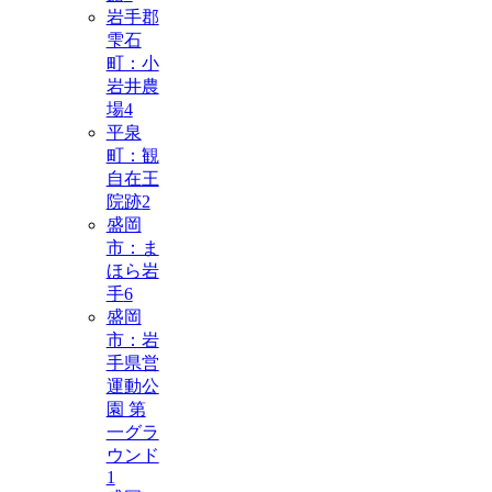
岩手郡
雫石
町：小
岩井農
場
4
平泉
町：観
自在王
院跡
2
盛岡
市：ま
ほら岩
手
6
盛岡
市：岩
手県営
運動公
園 第
一グラ
ウンド
1