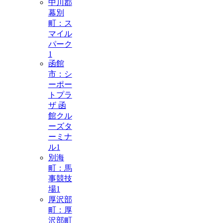
中川郡
幕別
町：ス
マイル
パーク
1
函館
市：シ
ーポー
トプラ
ザ 函
館クル
ーズタ
ーミナ
ル
1
別海
町：馬
事競技
場
1
厚沢部
町：厚
沢部町