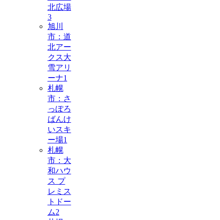
北広場
3
旭川
市：道
北アー
クス大
雪アリ
ーナ
1
札幌
市：さ
っぽろ
ばんけ
いスキ
ー場
1
札幌
市：大
和ハウ
ス プ
レミス
トドー
ム
2