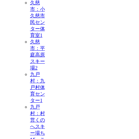
久慈
市：小
久慈市
民セン
ター体
育室
1
久慈
市：平
庭高原
スキー
場
2
九戸
村：九
戸村体
育セン
ター
1
九戸
村：村
営くの
へスキ
ー場ち