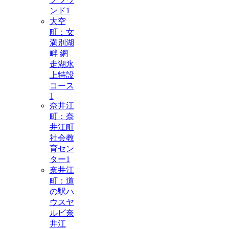
ンド
1
大空
町：女
満別湖
畔 網
走湖氷
上特設
コース
1
奈井江
町：奈
井江町
社会教
育セン
ター
1
奈井江
町：道
の駅ハ
ウスヤ
ルビ奈
井江