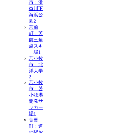
市：浜
益川下
海浜公
園
2
苫前
町：苫
前三角
点スキ
ー場
1
苫小牧
市：北
洋大学
2
苫小牧
市：苫
小牧港
開発サ
ッカー
場
1
音更
町：道
の駅お