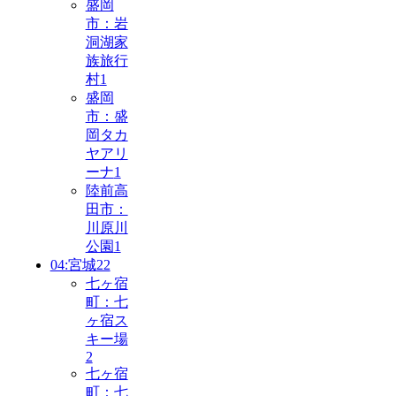
盛岡
市：岩
洞湖家
族旅行
村
1
盛岡
市：盛
岡タカ
ヤアリ
ーナ
1
陸前高
田市：
川原川
公園
1
04:宮城
22
七ヶ宿
町：七
ヶ宿ス
キー場
2
七ヶ宿
町：七