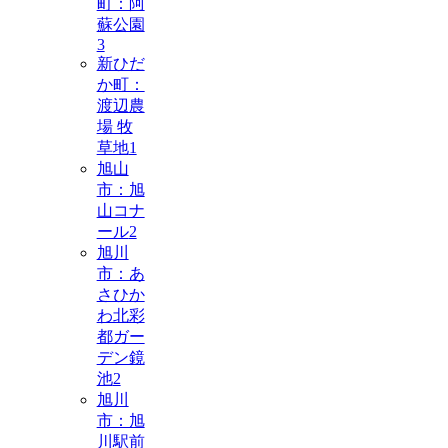
町：阿
蘇公園
3
新ひだ
か町：
渡辺農
場 牧
草地
1
旭山
市：旭
山コナ
ール
2
旭川
市：あ
さひか
わ北彩
都ガー
デン鏡
池
2
旭川
市：旭
川駅前