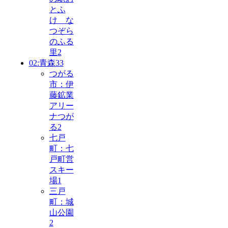
とふ
け な
つぞら
のふる
里
2
02:青森
33
つがる
市：伊
藤鉱業
アリー
ナつが
る
2
七戸
町：七
戸町営
スキー
場
1
三戸
町：城
山公園
2