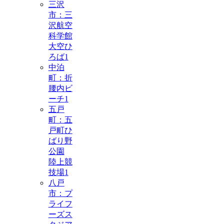
三沢
市：三
沢航空
科学館
大空ひ
ろば
1
中泊
町：折
腰内ビ
ーチ
1
五戸
町：五
戸町ひ
ばり野
公園
陸上競
技場
1
八戸
市：プ
ライフ
ーズス