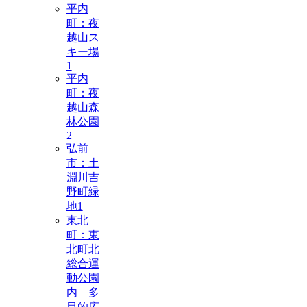
平内
町：夜
越山ス
キー場
1
平内
町：夜
越山森
林公園
2
弘前
市：土
淵川吉
野町緑
地
1
東北
町：東
北町北
総合運
動公園
内 多
目的広