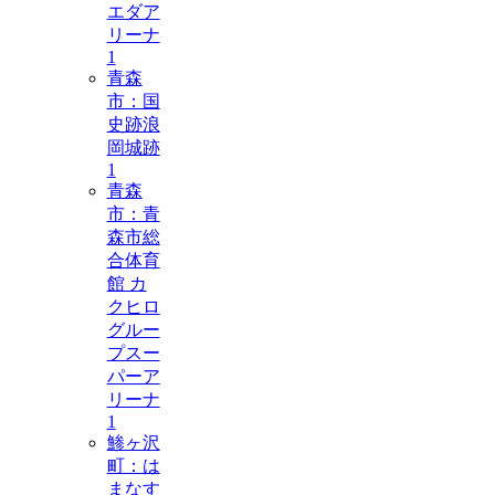
エダア
リーナ
1
青森
市：国
史跡浪
岡城跡
1
青森
市：青
森市総
合体育
館 カ
クヒロ
グルー
プスー
パーア
リーナ
1
鯵ヶ沢
町：は
まなす