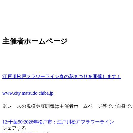
主催者ホームページ
江戸川松戸フラワーライン春の花まつりを開催します！
www.city.matsudo.chiba.jp
※レースの規模や雰囲気は主催者ホームページ等でご自身で
12:千葉
50:2026年
松戸市：江戸川松戸フラワーライン
シェアする