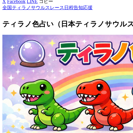
X
Facebook
LINE
コピー
全国ティラノサウルスレース日程告知応援
ティラノ色占い（日本ティラノサウルス