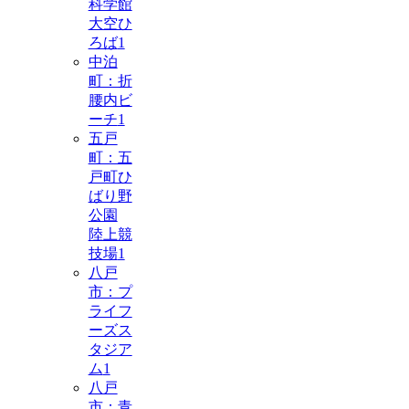
科学館
大空ひ
ろば
1
中泊
町：折
腰内ビ
ーチ
1
五戸
町：五
戸町ひ
ばり野
公園
陸上競
技場
1
八戸
市：プ
ライフ
ーズス
タジア
ム
1
八戸
市：青