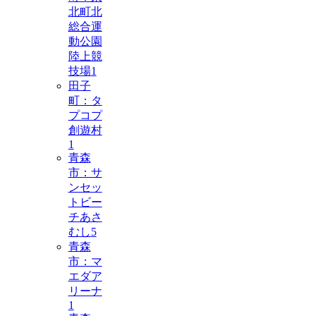
北町北
総合運
動公園
陸上競
技場
1
田子
町：タ
プコプ
創遊村
1
青森
市：サ
ンセッ
トビー
チあさ
むし
5
青森
市：マ
エダア
リーナ
1