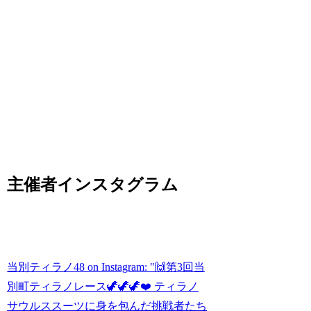
主催者インスタグラム
当別ティラノ48 on Instagram: "🙌第3回当
別町ティラノレース🦖🦖🦖❤️ ティラノ
サウルススーツに身を包んだ挑戦者たち