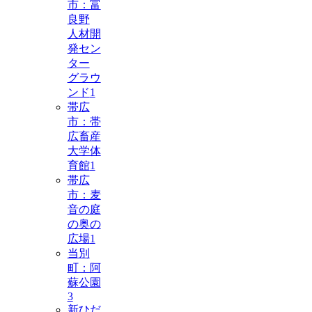
市：富
良野
人材開
発セン
ター
グラウ
ンド
1
帯広
市：帯
広畜産
大学体
育館
1
帯広
市：麦
音の庭
の奥の
広場
1
当別
町：阿
蘇公園
3
新ひだ