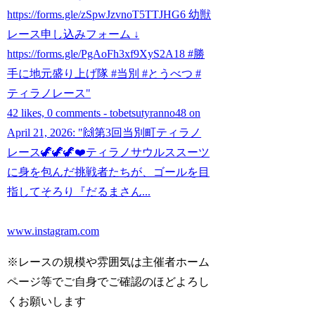
https://forms.gle/zSpwJzvnoT5TTJHG6 幼獣
レース申し込みフォーム ↓
https://forms.gle/PgAoFh3xf9XyS2A18 #勝
手に地元盛り上げ隊 #当別 #とうべつ #
ティラノレース"
42 likes, 0 comments - tobetsutyranno48 on
April 21, 2026: "🙌第3回当別町ティラノ
レース🦖🦖🦖❤️ティラノサウルススーツ
に身を包んだ挑戦者たちが、ゴールを目
指してそろり『だるまさん...
www.instagram.com
※レースの規模や雰囲気は主催者ホーム
ページ等でご自身でご確認のほどよろし
くお願いします