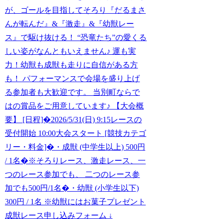
が、ゴールを目指してそろり『だるまさ
んが転んだ』&『激走』&『幼獣レー
ス』で駆け抜ける！ “恐竜たち”の愛くる
しい姿がなんともいえません♪ 運も実
力！幼獣も成獣も走りに自信がある方
も！ パフォーマンスで会場を盛り上げ
る参加者も大歓迎です。 当別町ならで
はの賞品をご用意しています♪ 【大会概
要】 [日程]�2026/5/31(日) 9:15レースの
受付開始 10:00大会スタート [競技カテゴ
リー・料金]�・成獣 (中学生以上) 500円
/ 1名�※そろりレース、激走レース、一
つのレース参加でも、 二つのレース参
加でも500円/1名�・幼獣 (小学生以下)
300円 / 1名 ※幼獣にはお菓子プレゼント
成獣レース申し込みフォーム ↓