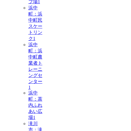
プ場
1
浜中
町：浜
中町民
スケー
トリン
ク
1
浜中
町：浜
中町農
業者ト
レーニ
ングセ
ンター
1
浜中
町：茶
内ふれ
あい広
場
1
滝川
市：滝