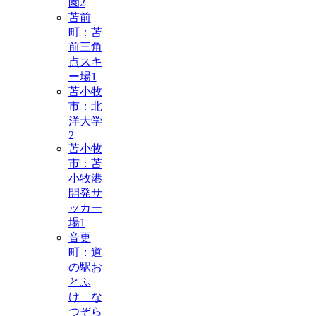
園
2
苫前
町：苫
前三角
点スキ
ー場
1
苫小牧
市：北
洋大学
2
苫小牧
市：苫
小牧港
開発サ
ッカー
場
1
音更
町：道
の駅お
とふ
け な
つぞら