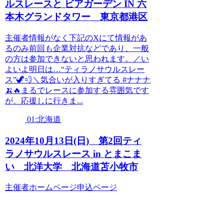
ルスレースと ビアガーデン IN 六
本木グランドタワー 東京都港区
主催者情報がなく下記のXにて情報があ
るのみ前回も企業対抗などであり、一般
の方は参加できないと思われます。／い
よいよ明日は…“ティラノサウルスレー
ス”🦖💨＼気合いが入りすぎてる #ナナナ
🍌🔥まるでレースに参加する雰囲気です
が、応援しに行きま...
01:北海道
2024年10月13日(日) 第2回ティ
ラノサウルスレース in とまこま
い 北洋大学 北海道苫小牧市
主催者ホームページ申込ページ