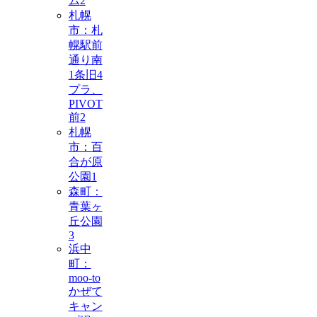
ム
2
札幌
市：札
幌駅前
通り南
1条旧4
プラ、
PIVOT
前
2
札幌
市：百
合が原
公園
1
森町：
青葉ヶ
丘公園
3
浜中
町：
moo-to
かぜて
キャン