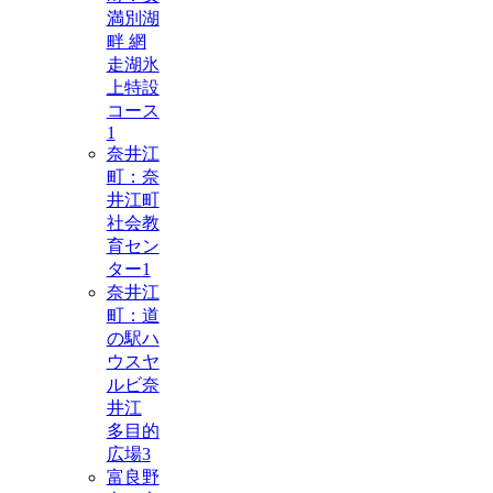
満別湖
畔 網
走湖氷
上特設
コース
1
奈井江
町：奈
井江町
社会教
育セン
ター
1
奈井江
町：道
の駅ハ
ウスヤ
ルビ奈
井江
多目的
広場
3
富良野