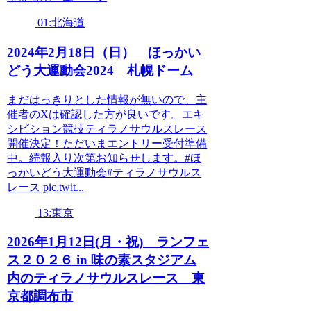
01:北海道
2024年2月18日（日） ほっかい
どう大運動会2024 札幌ドーム
まだはっきりとした情報が無いので、主
催者のXは確認した方が良いです。エキ
シビション競技ティラノサウルスレース
開催決定！ただいまエントリー受付準備
中。続報入り次第お知らせします。#ほ
っかいどう大運動会#ティラノサウルス
レース pic.twit...
13:東京
2026年1月12日(月・祝) ランフェ
ス２０２６ in 味の素スタジアム
内のティラノサウルスレース 東
京都調布市