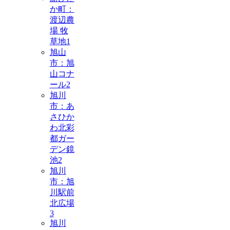
か町：
渡辺農
場 牧
草地
1
旭山
市：旭
山コナ
ール
2
旭川
市：あ
さひか
わ北彩
都ガー
デン鏡
池
2
旭川
市：旭
川駅前
北広場
3
旭川