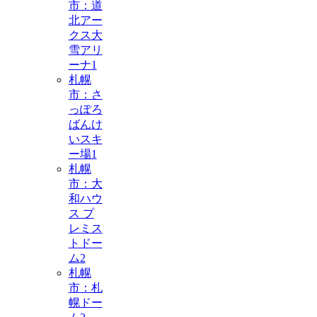
市：道
北アー
クス大
雪アリ
ーナ
1
札幌
市：さ
っぽろ
ばんけ
いスキ
ー場
1
札幌
市：大
和ハウ
ス プ
レミス
トドー
ム
2
札幌
市：札
幌ドー