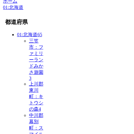
ホーム
01:北海道
都道府県
01:北海道
65
三笠
市：フ
ァミリ
ーラン
ドみか
さ遊園
3
上川郡
東川
町：キ
トウシ
の森
4
中川郡
幕別
町：ス