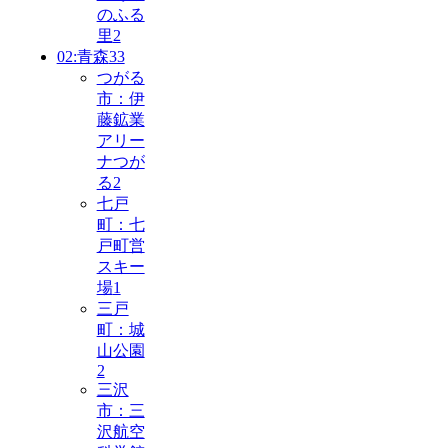
のふる
里
2
02:青森
33
つがる
市：伊
藤鉱業
アリー
ナつが
る
2
七戸
町：七
戸町営
スキー
場
1
三戸
町：城
山公園
2
三沢
市：三
沢航空