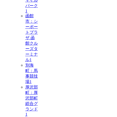
マイル
パーク
1
函館
市：シ
ーポー
トプラ
ザ 函
館クル
ーズタ
ーミナ
ル
1
別海
町：馬
事競技
場
1
厚沢部
町：厚
沢部町
総合グ
ランド
1