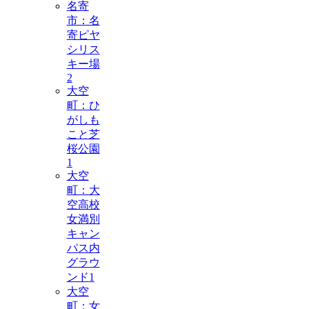
名寄
市：名
寄ピヤ
シリス
キー場
2
大空
町：ひ
がしも
こと芝
桜公園
1
大空
町：大
空高校
女満別
キャン
パス内
グラウ
ンド
1
大空
町：女