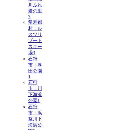
川ふれ
愛の里
3
留寿都
村：ル
スツリ
ゾート
スキー
場
3
石狩
市：厚
田公園
1
石狩
市：川
下海浜
公園
1
石狩
市：浜
益川下
海浜公