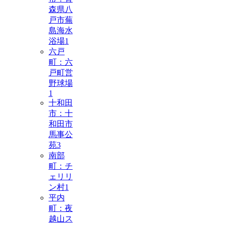
森県八
戸市蕪
島海水
浴場
1
六戸
町：六
戸町営
野球場
1
十和田
市：十
和田市
馬事公
苑
3
南部
町：チ
ェリリ
ン村
1
平内
町：夜
越山ス