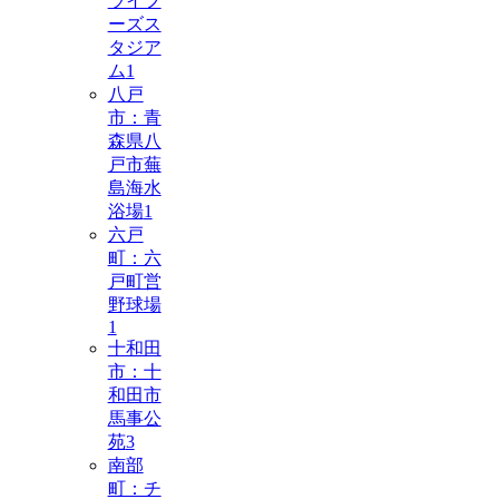
ライフ
ーズス
タジア
ム
1
八戸
市：青
森県八
戸市蕪
島海水
浴場
1
六戸
町：六
戸町営
野球場
1
十和田
市：十
和田市
馬事公
苑
3
南部
町：チ