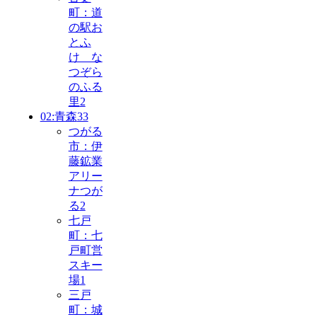
町：道
の駅お
とふ
け な
つぞら
のふる
里
2
02:青森
33
つがる
市：伊
藤鉱業
アリー
ナつが
る
2
七戸
町：七
戸町営
スキー
場
1
三戸
町：城