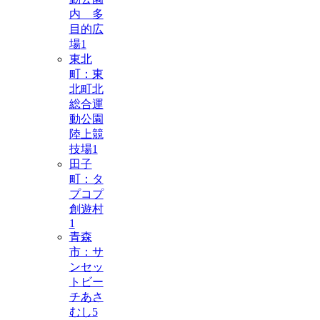
内 多
目的広
場
1
東北
町：東
北町北
総合運
動公園
陸上競
技場
1
田子
町：タ
プコプ
創遊村
1
青森
市：サ
ンセッ
トビー
チあさ
むし
5