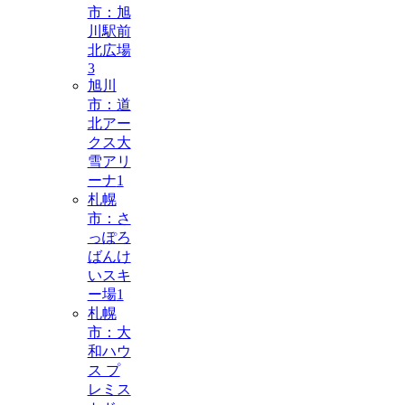
市：旭
川駅前
北広場
3
旭川
市：道
北アー
クス大
雪アリ
ーナ
1
札幌
市：さ
っぽろ
ばんけ
いスキ
ー場
1
札幌
市：大
和ハウ
ス プ
レミス