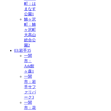
町：は
まなす
公園
1
鯵ヶ沢
町：鯵
ヶ沢町
大高山
総合公
園
2
03:岩手
35
一関
市：
Ark館
ヶ森
1
一関
市：岩
手サフ
ァリパ
ーク
3
一関
市：花