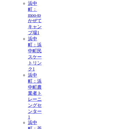
浜中
町：
moo-to
かぜて
キャン
プ場
1
浜中
町：浜
中町民
スケー
トリン
ク
1
浜中
町：浜
中町農
業者ト
レーニ
ングセ
ンター
1
浜中
町：茶