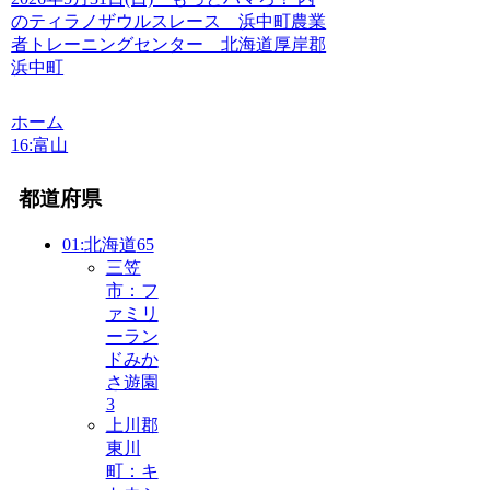
のティラノザウルスレース 浜中町農業
者トレーニングセンター 北海道厚岸郡
浜中町
ホーム
16:富山
都道府県
01:北海道
65
三笠
市：フ
ァミリ
ーラン
ドみか
さ遊園
3
上川郡
東川
町：キ