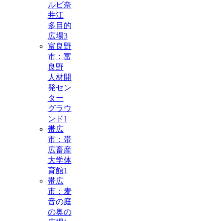
ルビ奈
井江
多目的
広場
3
富良野
市：富
良野
人材開
発セン
ター
グラウ
ンド
1
帯広
市：帯
広畜産
大学体
育館
1
帯広
市：麦
音の庭
の奥の