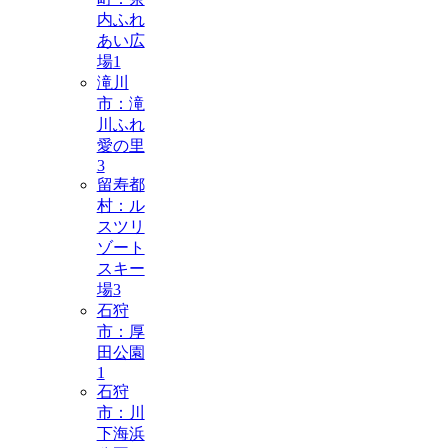
内ふれ
あい広
場
1
滝川
市：滝
川ふれ
愛の里
3
留寿都
村：ル
スツリ
ゾート
スキー
場
3
石狩
市：厚
田公園
1
石狩
市：川
下海浜