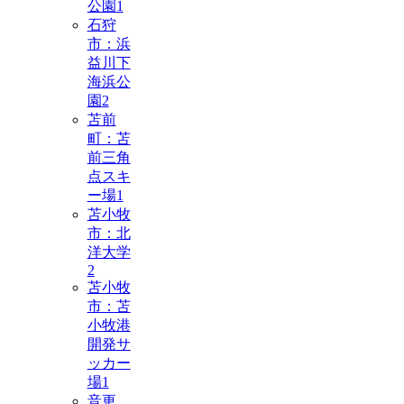
公園
1
石狩
市：浜
益川下
海浜公
園
2
苫前
町：苫
前三角
点スキ
ー場
1
苫小牧
市：北
洋大学
2
苫小牧
市：苫
小牧港
開発サ
ッカー
場
1
音更