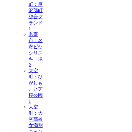
町：厚
沢部町
総合グ
ランド
1
名寄
市：名
寄ピヤ
シリス
キー場
2
大空
町：ひ
がしも
こと芝
桜公園
1
大空
町：大
空高校
女満別
キャン