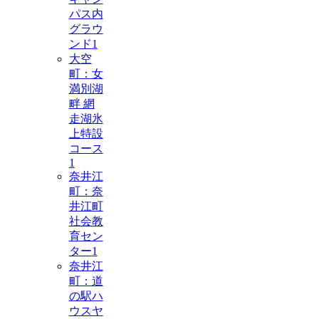
パス内
グラウ
ンド
1
大空
町：女
満別湖
畔 網
走湖氷
上特設
コース
1
奈井江
町：奈
井江町
社会教
育セン
ター
1
奈井江
町：道
の駅ハ
ウスヤ