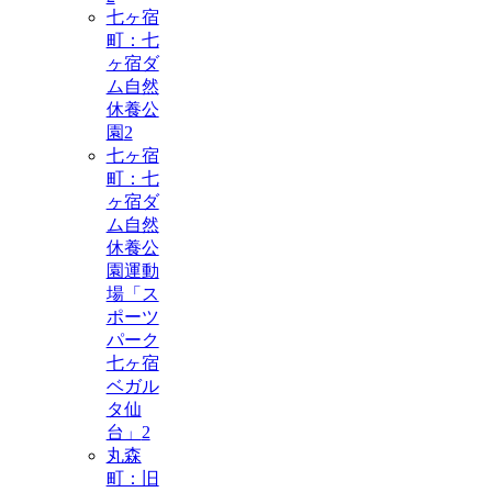
七ヶ宿
町：七
ヶ宿ダ
ム自然
休養公
園
2
七ヶ宿
町：七
ヶ宿ダ
ム自然
休養公
園運動
場「ス
ポーツ
パーク
七ヶ宿
ベガル
タ仙
台」
2
丸森
町：旧