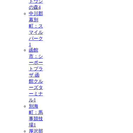
トウシ
の森
4
中川郡
幕別
町：ス
マイル
パーク
1
函館
市：シ
ーポー
トプラ
ザ 函
館クル
ーズタ
ーミナ
ル
1
別海
町：馬
事競技
場
1
厚沢部