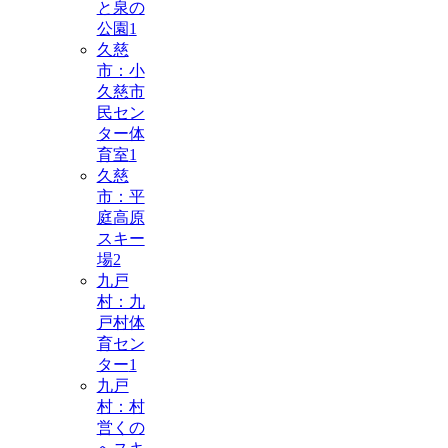
と泉の
公園
1
久慈
市：小
久慈市
民セン
ター体
育室
1
久慈
市：平
庭高原
スキー
場
2
九戸
村：九
戸村体
育セン
ター
1
九戸
村：村
営くの