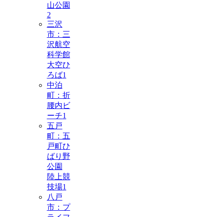
山公園
2
三沢
市：三
沢航空
科学館
大空ひ
ろば
1
中泊
町：折
腰内ビ
ーチ
1
五戸
町：五
戸町ひ
ばり野
公園
陸上競
技場
1
八戸
市：プ