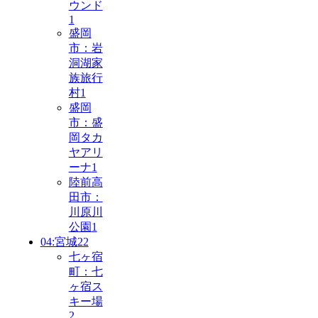
ウンド
1
盛岡
市：岩
洞湖家
族旅行
村
1
盛岡
市：盛
岡タカ
ヤアリ
ーナ
1
陸前高
田市：
川原川
公園
1
04:宮城
22
七ヶ宿
町：七
ヶ宿ス
キー場
2