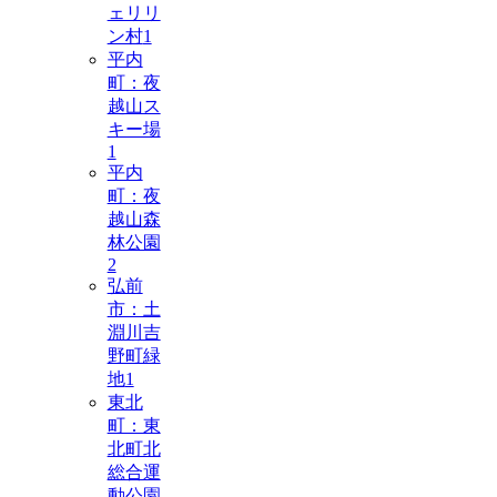
ェリリ
ン村
1
平内
町：夜
越山ス
キー場
1
平内
町：夜
越山森
林公園
2
弘前
市：土
淵川吉
野町緑
地
1
東北
町：東
北町北
総合運
動公園