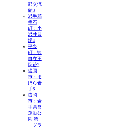
部交流
館
3
岩手郡
雫石
町：小
岩井農
場
4
平泉
町：観
自在王
院跡
2
盛岡
市：ま
ほら岩
手
6
盛岡
市：岩
手県営
運動公
園 第
一グラ