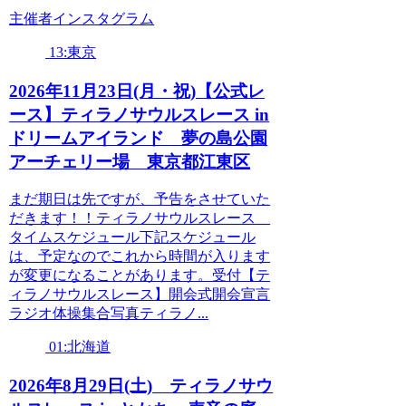
主催者インスタグラム
13:東京
2026年11月23日(月・祝)【公式レ
ース】ティラノサウルスレース in
ドリームアイランド 夢の島公園
アーチェリー場 東京都江東区
まだ期日は先ですが、予告をさせていた
だきます！！ティラノサウルスレース
タイムスケジュール下記スケジュール
は、予定なのでこれから時間が入ります
が変更になることがあります。受付【テ
ィラノサウルスレース】開会式開会宣言
ラジオ体操集合写真ティラノ...
01:北海道
2026年8月29日(土) ティラノサウ