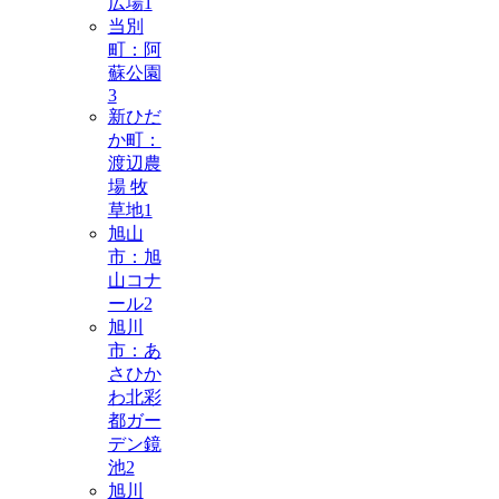
広場
1
当別
町：阿
蘇公園
3
新ひだ
か町：
渡辺農
場 牧
草地
1
旭山
市：旭
山コナ
ール
2
旭川
市：あ
さひか
わ北彩
都ガー
デン鏡
池
2
旭川