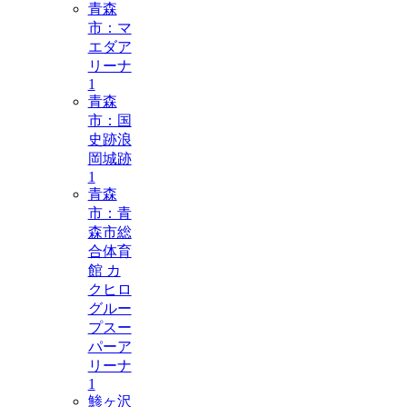
青森
市：マ
エダア
リーナ
1
青森
市：国
史跡浪
岡城跡
1
青森
市：青
森市総
合体育
館 カ
クヒロ
グルー
プスー
パーア
リーナ
1
鯵ヶ沢