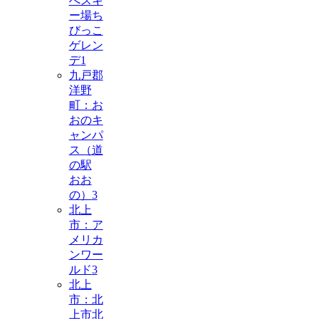
へスキ
ー場ち
びっこ
ゲレン
デ
1
九戸郡
洋野
町：お
おのキ
ャンパ
ス（道
の駅
おお
の）
3
北上
市：ア
メリカ
ンワー
ルド
3
北上
市：北
上市北