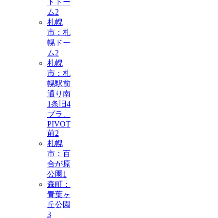
トドー
ム
2
札幌
市：札
幌ドー
ム
2
札幌
市：札
幌駅前
通り南
1条旧4
プラ、
PIVOT
前
2
札幌
市：百
合が原
公園
1
森町：
青葉ヶ
丘公園
3