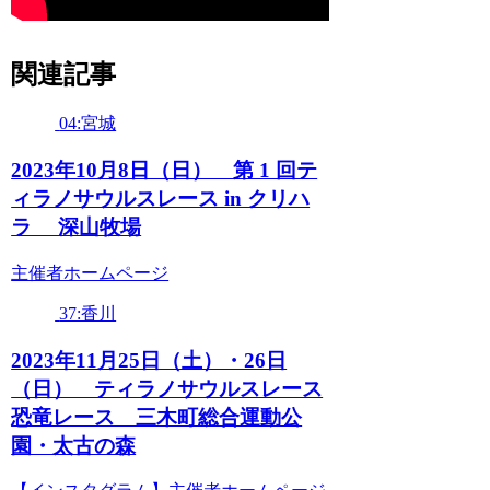
関連記事
04:宮城
2023年10月8日（日） 第 1 回テ
ィラノサウルスレース in クリハ
ラ 深山牧場
主催者ホームページ
37:香川
2023年11月25日（土）・26日
（日） ティラノサウルスレース
恐竜レース 三木町総合運動公
園・太古の森