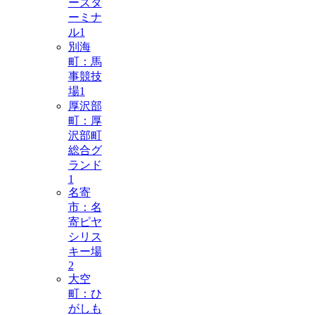
ーズタ
ーミナ
ル
1
別海
町：馬
事競技
場
1
厚沢部
町：厚
沢部町
総合グ
ランド
1
名寄
市：名
寄ピヤ
シリス
キー場
2
大空
町：ひ
がしも