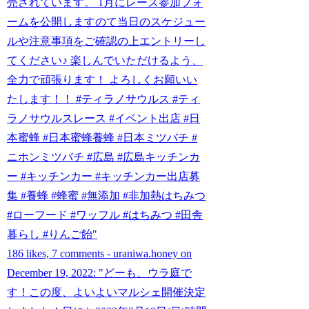
売されています。 1月にレース参加フォ
ームを公開しますのて当日のスケジュー
ルや注意事項をご確認の上エントリーし
てください♪ 楽しんでいただけるよう、
全力で頑張ります！ よろしくお願いい
たします！！ #ティラノサウルス #ティ
ラノサウルスレース #イベント出店 #日
本蜜蜂 #日本蜜蜂養蜂 #日本ミツバチ #
ニホンミツバチ #広島 #広島キッチンカ
ー #キッチンカー #キッチンカー出店募
集 #養蜂 #蜂蜜 #無添加 #非加熱はちみつ
#ローフード #ワッフル #はちみつ #田舎
暮らし #りんご飴"
186 likes, 7 comments - uraniwa.honey on
December 19, 2022: "どーも、ウラ庭で
す！この度、よいよいマルシェ開催決定