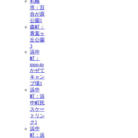
札幌
市：百
合が原
公園
1
森町：
青葉ヶ
丘公園
3
浜中
町：
moo-to
かぜて
キャン
プ場
1
浜中
町：浜
中町民
スケー
トリン
ク
1
浜中
町：浜