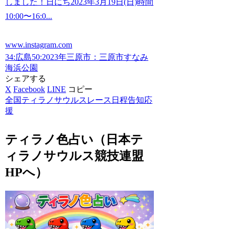
しました！日にち2023年3月19日(日)時間
10:00〜16:0...
www.instagram.com
34:広島
50:2023年
三原市：三原市すなみ
海浜公園
シェアする
X
Facebook
LINE
コピー
全国ティラノサウルスレース日程告知応
援
ティラノ色占い（日本テ
ィラノサウルス競技連盟
HPへ）