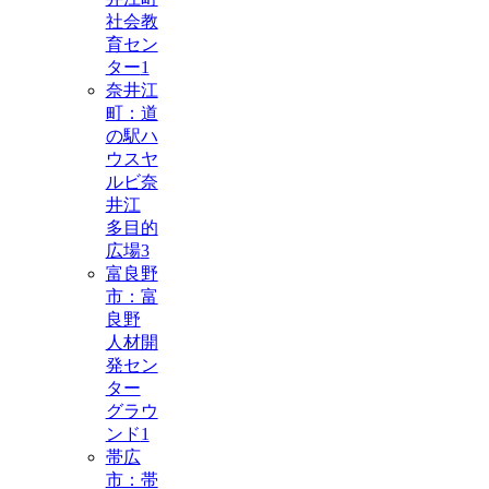
社会教
育セン
ター
1
奈井江
町：道
の駅ハ
ウスヤ
ルビ奈
井江
多目的
広場
3
富良野
市：富
良野
人材開
発セン
ター
グラウ
ンド
1
帯広
市：帯