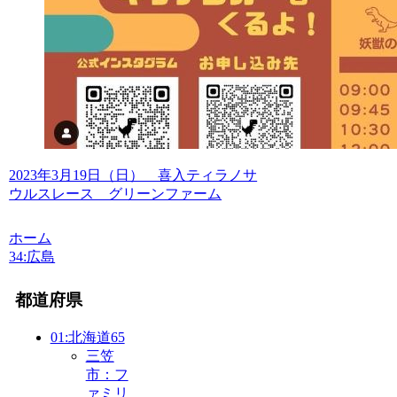
2023年3月19日（日） 喜入ティラノサ
ウルスレース グリーンファーム
ホーム
34:広島
都道府県
01:北海道
65
三笠
市：フ
ァミリ