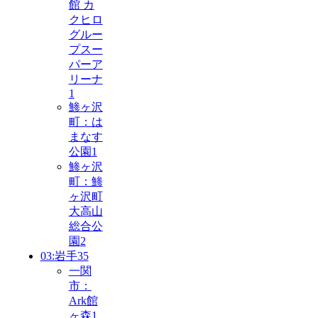
館 カ
クヒロ
グルー
プスー
パーア
リーナ
1
鯵ヶ沢
町：は
まなす
公園
1
鯵ヶ沢
町：鯵
ヶ沢町
大高山
総合公
園
2
03:岩手
35
一関
市：
Ark館
ヶ森
1