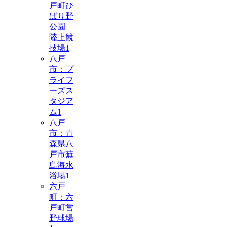
戸町ひ
ばり野
公園
陸上競
技場
1
八戸
市：プ
ライフ
ーズス
タジア
ム
1
八戸
市：青
森県八
戸市蕪
島海水
浴場
1
六戸
町：六
戸町営
野球場