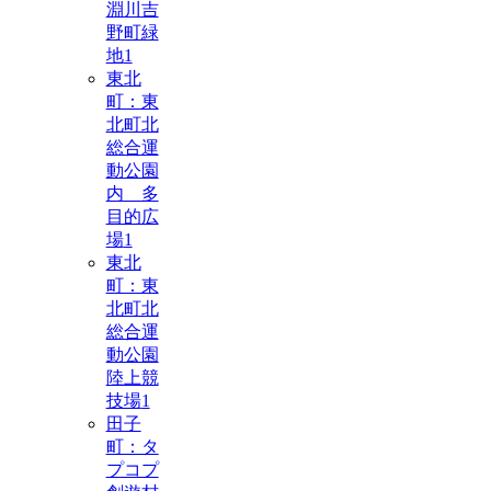
淵川吉
野町緑
地
1
東北
町：東
北町北
総合運
動公園
内 多
目的広
場
1
東北
町：東
北町北
総合運
動公園
陸上競
技場
1
田子
町：タ
プコプ