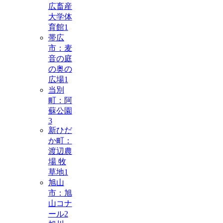
広畜産
大学体
育館
1
帯広
市：麦
音の庭
の奥の
広場
1
当別
町：阿
蘇公園
3
新ひだ
か町：
渡辺農
場 牧
草地
1
旭山
市：旭
山コナ
ール
2