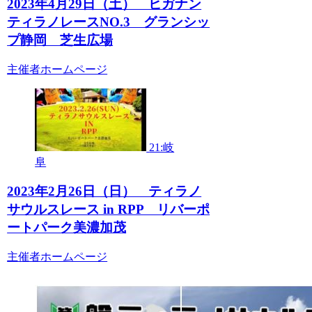
2023年4月29日（土） ヒガナン
ティラノレースNO.3 グランシッ
プ静岡 芝生広場
主催者ホームページ
21:岐
阜
2023年2月26日（日） ティラノ
サウルスレース in RPP リバーポ
ートパーク美濃加茂⁡
主催者ホームページ