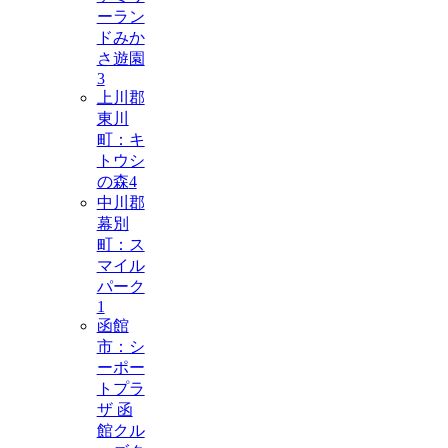
ーラン
ドみか
さ遊園
3
上川郡
東川
町：キ
トウシ
の森
4
中川郡
幕別
町：ス
マイル
パーク
1
函館
市：シ
ーポー
トプラ
ザ 函
館クル