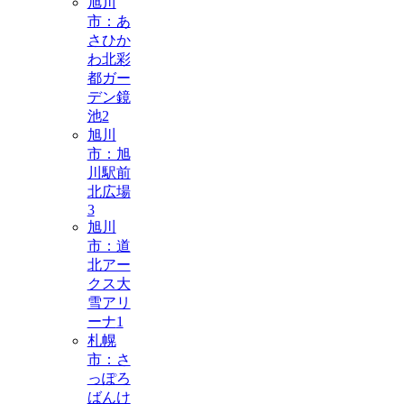
旭川
市：あ
さひか
わ北彩
都ガー
デン鏡
池
2
旭川
市：旭
川駅前
北広場
3
旭川
市：道
北アー
クス大
雪アリ
ーナ
1
札幌
市：さ
っぽろ
ばんけ