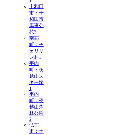
1
十和田
市：十
和田市
馬事公
苑
3
南部
町：チ
ェリリ
ン村
1
平内
町：夜
越山ス
キー場
1
平内
町：夜
越山森
林公園
2
弘前
市：土