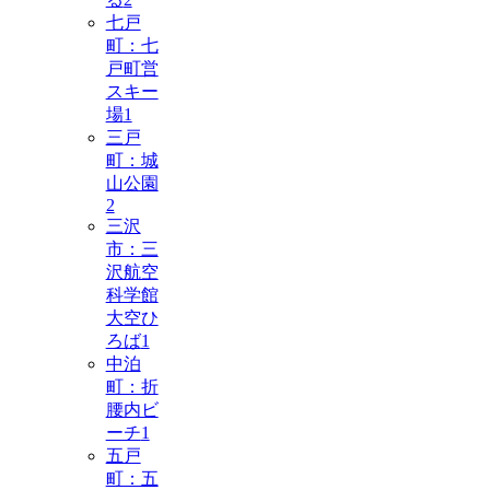
七戸
町：七
戸町営
スキー
場
1
三戸
町：城
山公園
2
三沢
市：三
沢航空
科学館
大空ひ
ろば
1
中泊
町：折
腰内ビ
ーチ
1
五戸
町：五