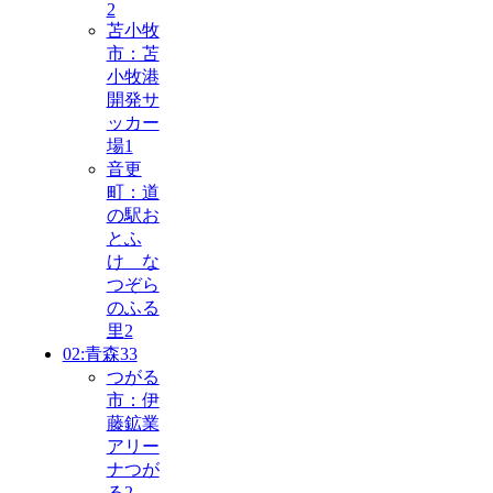
2
苫小牧
市：苫
小牧港
開発サ
ッカー
場
1
音更
町：道
の駅お
とふ
け な
つぞら
のふる
里
2
02:青森
33
つがる
市：伊
藤鉱業
アリー
ナつが
る
2