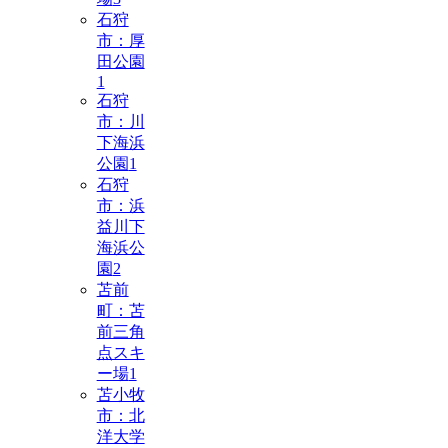
石狩
市：厚
田公園
1
石狩
市：川
下海浜
公園
1
石狩
市：浜
益川下
海浜公
園
2
苫前
町：苫
前三角
点スキ
ー場
1
苫小牧
市：北
洋大学