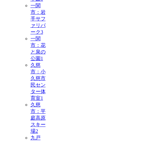
一関
市：岩
手サフ
ァリパ
ーク
3
一関
市：花
と泉の
公園
1
久慈
市：小
久慈市
民セン
ター体
育室
1
久慈
市：平
庭高原
スキー
場
2
九戸