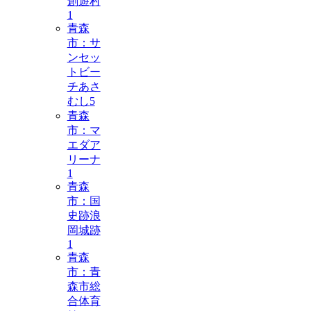
創遊村
1
青森
市：サ
ンセッ
トビー
チあさ
むし
5
青森
市：マ
エダア
リーナ
1
青森
市：国
史跡浪
岡城跡
1
青森
市：青
森市総
合体育