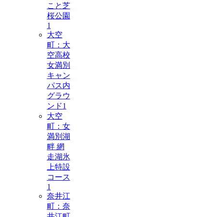
こと芝
桜公園
1
大空
町：大
空高校
女満別
キャン
パス内
グラウ
ンド
1
大空
町：女
満別湖
畔 網
走湖氷
上特設
コース
1
奈井江
町：奈
井江町