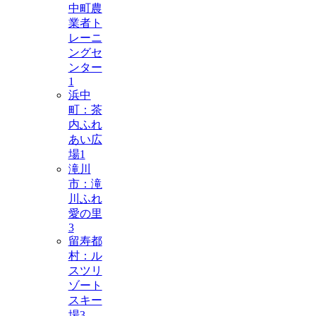
中町農
業者ト
レーニ
ングセ
ンター
1
浜中
町：茶
内ふれ
あい広
場
1
滝川
市：滝
川ふれ
愛の里
3
留寿都
村：ル
スツリ
ゾート
スキー
場
3