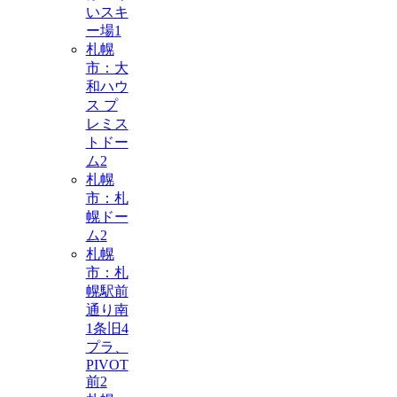
いスキ
ー場
1
札幌
市：大
和ハウ
ス プ
レミス
トドー
ム
2
札幌
市：札
幌ドー
ム
2
札幌
市：札
幌駅前
通り南
1条旧4
プラ、
PIVOT
前
2