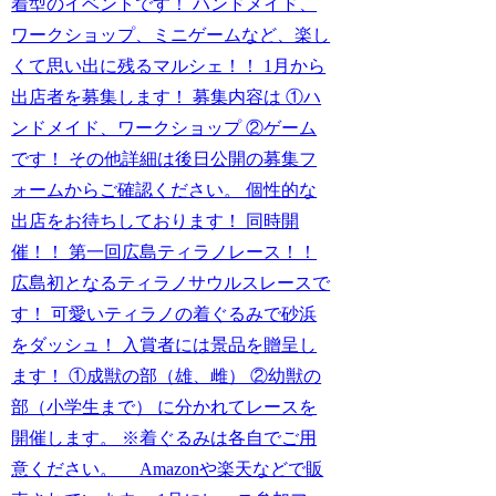
着型のイベントです！ ハンドメイド、
ワークショップ、ミニゲームなど、楽し
くて思い出に残るマルシェ！！ 1月から
出店者を募集します！ 募集内容は ①ハ
ンドメイド、ワークショップ ②ゲーム
です！ その他詳細は後日公開の募集フ
ォームからご確認ください。 個性的な
出店をお待ちしております！ 同時開
催！！ 第一回広島ティラノレース！！
広島初となるティラノサウルスレースで
す！ 可愛いティラノの着ぐるみで砂浜
をダッシュ！ 入賞者には景品を贈呈し
ます！ ①成獣の部（雄、雌） ②幼獣の
部（小学生まで） に分かれてレースを
開催します。 ※着ぐるみは各自でご用
意ください。 Amazonや楽天などで販