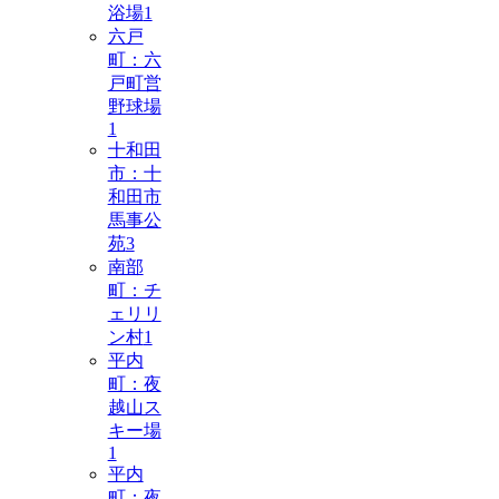
浴場
1
六戸
町：六
戸町営
野球場
1
十和田
市：十
和田市
馬事公
苑
3
南部
町：チ
ェリリ
ン村
1
平内
町：夜
越山ス
キー場
1
平内
町：夜