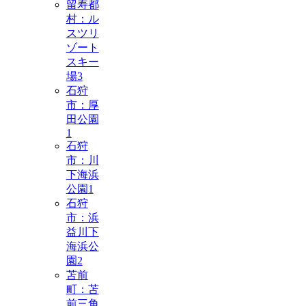
留寿都
村：ル
スツリ
ゾート
スキー
場
3
石狩
市：厚
田公園
1
石狩
市：川
下海浜
公園
1
石狩
市：浜
益川下
海浜公
園
2
苫前
町：苫
前三角