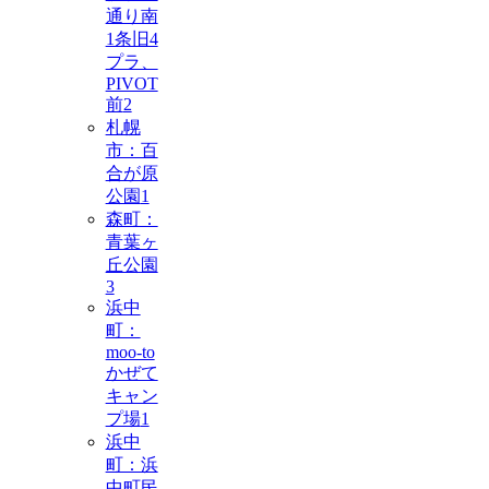
通り南
1条旧4
プラ、
PIVOT
前
2
札幌
市：百
合が原
公園
1
森町：
青葉ヶ
丘公園
3
浜中
町：
moo-to
かぜて
キャン
プ場
1
浜中
町：浜
中町民