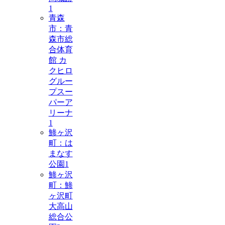
1
青森
市：青
森市総
合体育
館 カ
クヒロ
グルー
プスー
パーア
リーナ
1
鯵ヶ沢
町：は
まなす
公園
1
鯵ヶ沢
町：鯵
ヶ沢町
大高山
総合公