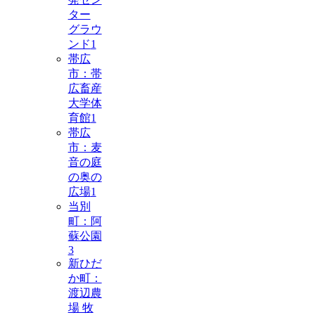
ター
グラウ
ンド
1
帯広
市：帯
広畜産
大学体
育館
1
帯広
市：麦
音の庭
の奥の
広場
1
当別
町：阿
蘇公園
3
新ひだ
か町：
渡辺農
場 牧