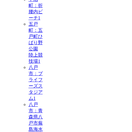
町：折
腰内ビ
ーチ
1
五戸
町：五
戸町ひ
ばり野
公園
陸上競
技場
1
八戸
市：プ
ライフ
ーズス
タジア
ム
1
八戸
市：青
森県八
戸市蕪
島海水