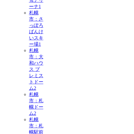
雪アリ
ーナ
1
札幌
市：さ
っぽろ
ばんけ
いスキ
ー場
1
札幌
市：大
和ハウ
ス プ
レミス
トドー
ム
2
札幌
市：札
幌ドー
ム
2
札幌
市：札
幌駅前