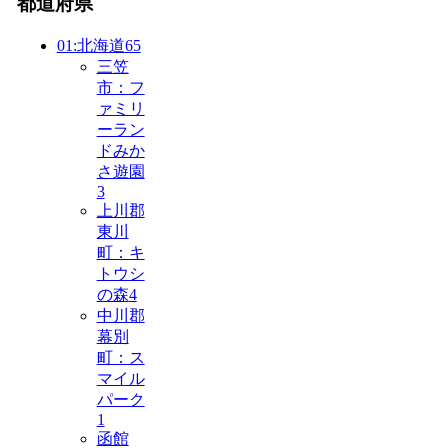
都道府県
01:北海道
65
三笠
市：フ
ァミリ
ーラン
ドみか
さ遊園
3
上川郡
東川
町：キ
トウシ
の森
4
中川郡
幕別
町：ス
マイル
パーク
1
函館