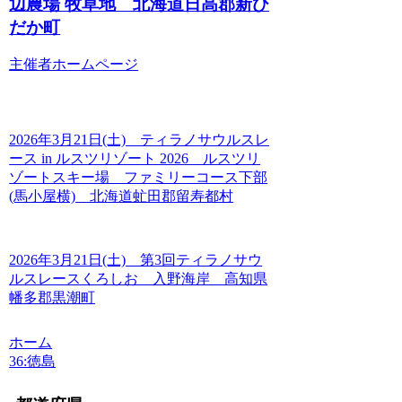
辺農場 牧草地 北海道日高郡新ひ
だか町
主催者ホームページ
2026年3月21日(土) ティラノサウルスレ
ース in ルスツリゾート 2026 ルスツリ
ゾートスキー場 ファミリーコース下部
(馬小屋横) 北海道虻田郡留寿都村
2026年3月21日(土) 第3回ティラノサウ
ルスレースくろしお 入野海岸 高知県
幡多郡黒潮町
ホーム
36:徳島