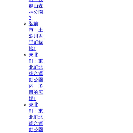
越山森
林公園
2
弘前
市：土
淵川吉
野町緑
地
1
東北
町：東
北町北
総合運
動公園
内 多
目的広
場
1
東北
町：東
北町北
総合運
動公園