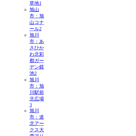
草地
1
旭山
市：旭
山コナ
ール
2
旭川
市：あ
さひか
わ北彩
都ガー
デン鏡
池
2
旭川
市：旭
川駅前
北広場
3
旭川
市：道
北アー
クス大