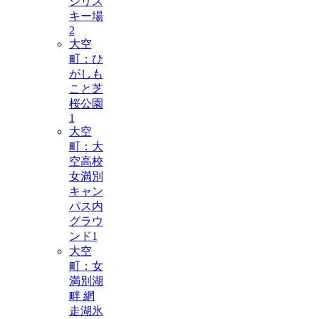
シリス
キー場
2
大空
町：ひ
がしも
こと芝
桜公園
1
大空
町：大
空高校
女満別
キャン
パス内
グラウ
ンド
1
大空
町：女
満別湖
畔 網
走湖氷