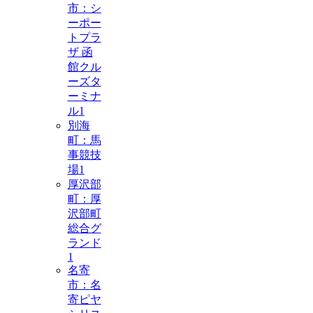
市：シ
ーポー
トプラ
ザ 函
館クル
ーズタ
ーミナ
ル
1
別海
町：馬
事競技
場
1
厚沢部
町：厚
沢部町
総合グ
ランド
1
名寄
市：名
寄ピヤ