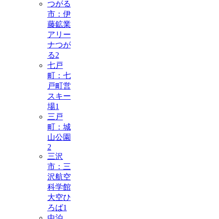
つがる
市：伊
藤鉱業
アリー
ナつが
る
2
七戸
町：七
戸町営
スキー
場
1
三戸
町：城
山公園
2
三沢
市：三
沢航空
科学館
大空ひ
ろば
1
中泊