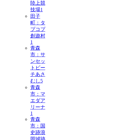
陸上競
技場
1
田子
町：タ
プコプ
創遊村
1
青森
市：サ
ンセッ
トビー
チあさ
むし
5
青森
市：マ
エダア
リーナ
1
青森
市：国
史跡浪
岡城跡