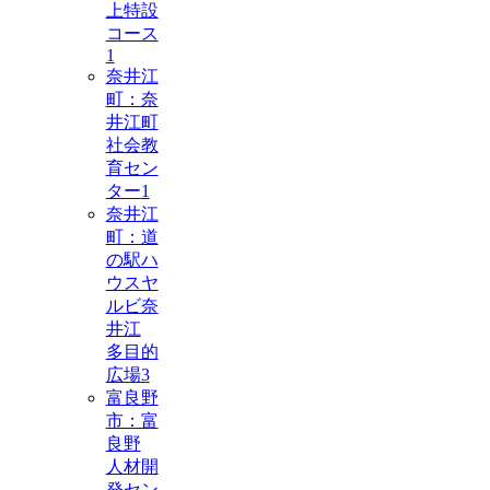
上特設
コース
1
奈井江
町：奈
井江町
社会教
育セン
ター
1
奈井江
町：道
の駅ハ
ウスヤ
ルビ奈
井江
多目的
広場
3
富良野
市：富
良野
人材開
発セン