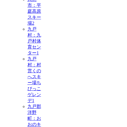
市：平
庭高原
スキー
場
2
九戸
村：九
戸村体
育セン
ター
1
九戸
村：村
営くの
へスキ
ー場ち
びっこ
ゲレン
デ
1
九戸郡
洋野
町：お
おのキ