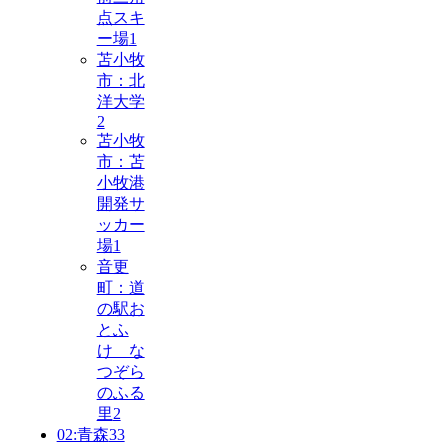
点スキ
ー場
1
苫小牧
市：北
洋大学
2
苫小牧
市：苫
小牧港
開発サ
ッカー
場
1
音更
町：道
の駅お
とふ
け な
つぞら
のふる
里
2
02:青森
33