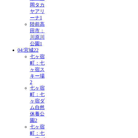
岡タカ
ヤアリ
ーナ
1
陸前高
田市：
川原川
公園
1
04:宮城
22
七ヶ宿
町：七
ヶ宿ス
キー場
2
七ヶ宿
町：七
ヶ宿ダ
ム自然
休養公
園
2
七ヶ宿
町：七