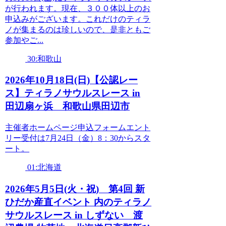
が行われます。現在、３００体以上のお
申込みがございます。これだけのティラ
ノが集まるのは珍しいので、是非ともご
参加やご...
30:和歌山
2026年10月18日(日)【公認レー
ス】ティラノサウルスレース in
田辺扇ヶ浜 和歌山県田辺市
主催者ホームページ申込フォームエント
リー受付は7月24日（金）8：30からスタ
ート。
01:北海道
2026年5月5日(火・祝) 第4回 新
ひだか産直イベント 内のティラノ
サウルスレース in しずない 渡