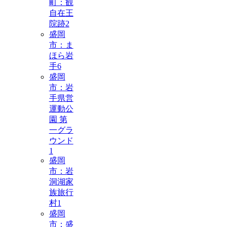
町：観
自在王
院跡
2
盛岡
市：ま
ほら岩
手
6
盛岡
市：岩
手県営
運動公
園 第
一グラ
ウンド
1
盛岡
市：岩
洞湖家
族旅行
村
1
盛岡
市：盛