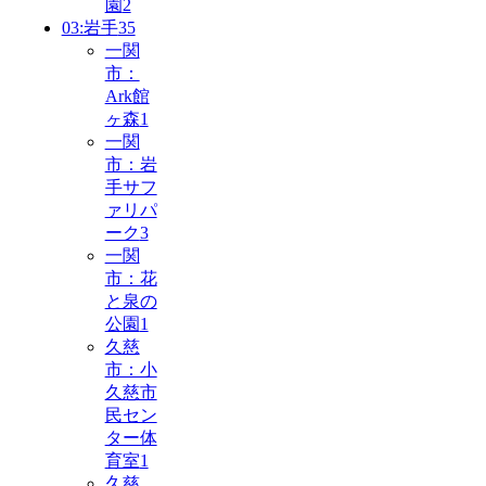
園
2
03:岩手
35
一関
市：
Ark館
ヶ森
1
一関
市：岩
手サフ
ァリパ
ーク
3
一関
市：花
と泉の
公園
1
久慈
市：小
久慈市
民セン
ター体
育室
1
久慈