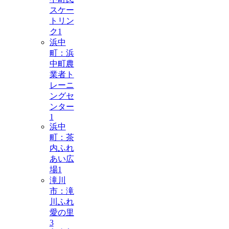
スケー
トリン
ク
1
浜中
町：浜
中町農
業者ト
レーニ
ングセ
ンター
1
浜中
町：茶
内ふれ
あい広
場
1
滝川
市：滝
川ふれ
愛の里
3