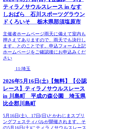
ティラノサウルスレース in なす
しおばら 石川スポーツグラウン
ドくろいそ 栃木県那須塩原市
主催者ホームページ雨天に備えて室内も
押さえてありますので、雨天でも決行し
ます。とのことです。申込フォーム上記
ホームページをご確認後にお申込みくだ
さい
11:埼玉
2026年5月16日(土)【無料】【公認
レース】ティラノサウルスレース
in 川島町 平成の森公園 埼玉県
比企郡川島町
5月16日(土)、17日(日)とかわじまスプリ
ングフェスティバルが開催されます。そ
の5月16日(土)にティラノサウルスレース