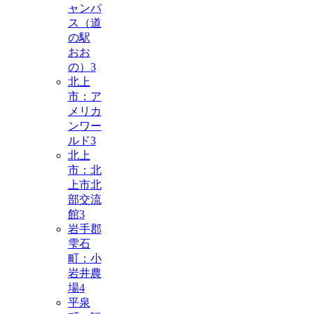
ャンパ
ス（道
の駅
おお
の）
3
北上
市：ア
メリカ
ンワー
ルド
3
北上
市：北
上市北
部交流
館
3
岩手郡
雫石
町：小
岩井農
場
4
平泉