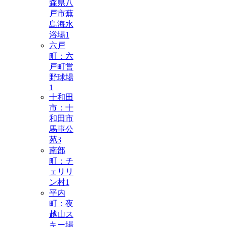
森県八
戸市蕪
島海水
浴場
1
六戸
町：六
戸町営
野球場
1
十和田
市：十
和田市
馬事公
苑
3
南部
町：チ
ェリリ
ン村
1
平内
町：夜
越山ス
キー場