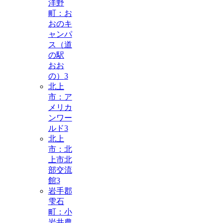
洋野
町：お
おのキ
ャンパ
ス（道
の駅
おお
の）
3
北上
市：ア
メリカ
ンワー
ルド
3
北上
市：北
上市北
部交流
館
3
岩手郡
雫石
町：小
岩井農