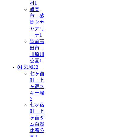
村
1
盛岡
市：盛
岡タカ
ヤアリ
ーナ
1
陸前高
田市：
川原川
公園
1
04:宮城
22
七ヶ宿
町：七
ヶ宿ス
キー場
2
七ヶ宿
町：七
ヶ宿ダ
ム自然
休養公
園
2