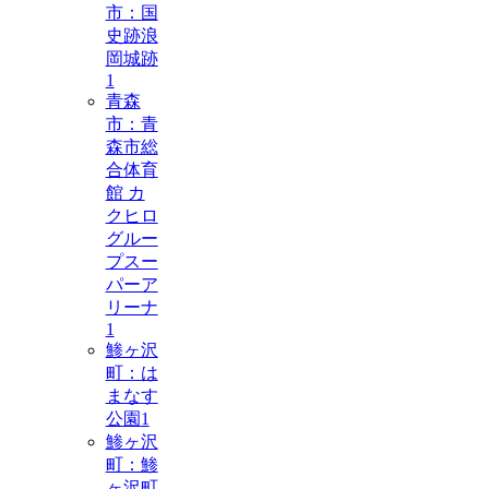
市：国
史跡浪
岡城跡
1
青森
市：青
森市総
合体育
館 カ
クヒロ
グルー
プスー
パーア
リーナ
1
鯵ヶ沢
町：は
まなす
公園
1
鯵ヶ沢
町：鯵
ヶ沢町