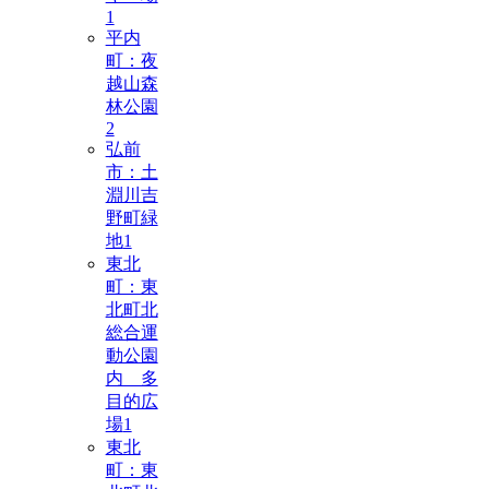
1
平内
町：夜
越山森
林公園
2
弘前
市：土
淵川吉
野町緑
地
1
東北
町：東
北町北
総合運
動公園
内 多
目的広
場
1
東北
町：東