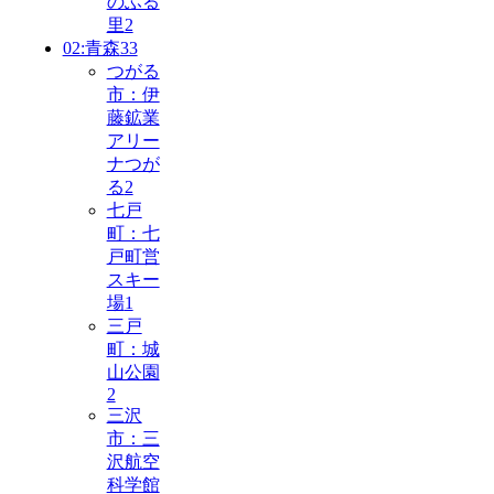
のふる
里
2
02:青森
33
つがる
市：伊
藤鉱業
アリー
ナつが
る
2
七戸
町：七
戸町営
スキー
場
1
三戸
町：城
山公園
2
三沢
市：三
沢航空
科学館