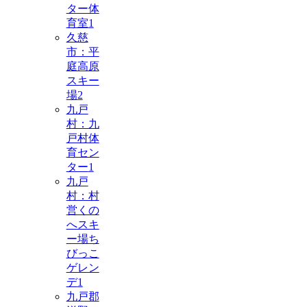
ター体
育室
1
久慈
市：平
庭高原
スキー
場
2
九戸
村：九
戸村体
育セン
ター
1
九戸
村：村
営くの
へスキ
ー場ち
びっこ
ゲレン
デ
1
九戸郡