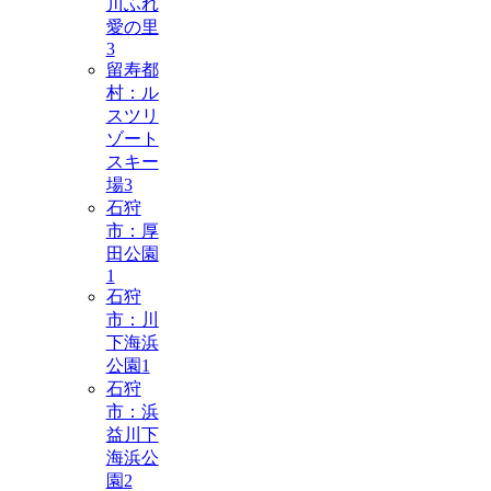
川ふれ
愛の里
3
留寿都
村：ル
スツリ
ゾート
スキー
場
3
石狩
市：厚
田公園
1
石狩
市：川
下海浜
公園
1
石狩
市：浜
益川下
海浜公
園
2