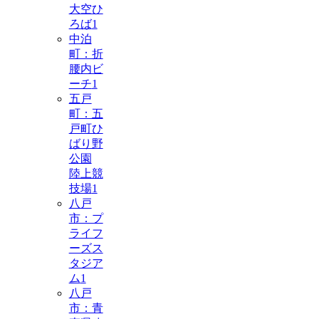
大空ひ
ろば
1
中泊
町：折
腰内ビ
ーチ
1
五戸
町：五
戸町ひ
ばり野
公園
陸上競
技場
1
八戸
市：プ
ライフ
ーズス
タジア
ム
1
八戸
市：青