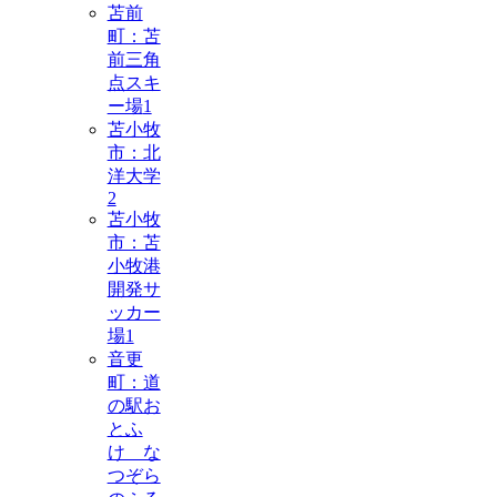
苫前
町：苫
前三角
点スキ
ー場
1
苫小牧
市：北
洋大学
2
苫小牧
市：苫
小牧港
開発サ
ッカー
場
1
音更
町：道
の駅お
とふ
け な
つぞら