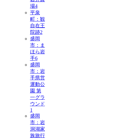
場
4
平泉
町：観
自在王
院跡
2
盛岡
市：ま
ほら岩
手
6
盛岡
市：岩
手県営
運動公
園 第
一グラ
ウンド
1
盛岡
市：岩
洞湖家
族旅行