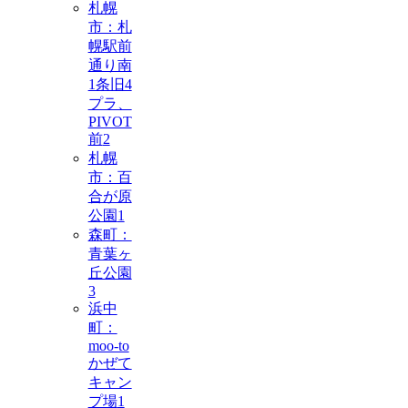
札幌
市：札
幌駅前
通り南
1条旧4
プラ、
PIVOT
前
2
札幌
市：百
合が原
公園
1
森町：
青葉ヶ
丘公園
3
浜中
町：
moo-to
かぜて
キャン
プ場
1