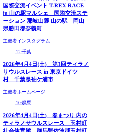
国際交流イベント T-REX RACE
in 山の駅マルシェ 国際交流ステ
ーション 那岐山麓 山の駅 岡山
県勝田郡奈義町
主催者インスタグラム
12:千葉
2026年4月4日(土) 第3回ティラノ
サウルスレース in 東京ドイツ
村 千葉県袖ケ浦市
主催者ホームページ
10:群馬
2026年4月4日(土) 春まつり 内の
ティラノサウルスレース 玉村町
社会体育館 群馬県佐波郡玉村町