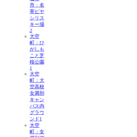
市：名
寄ピヤ
シリス
キー場
2
大空
町：ひ
がしも
こと芝
桜公園
1
大空
町：大
空高校
女満別
キャン
パス内
グラウ
ンド
1
大空
町：女