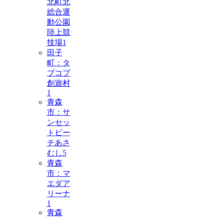
北町北
総合運
動公園
陸上競
技場
1
田子
町：タ
プコプ
創遊村
1
青森
市：サ
ンセッ
トビー
チあさ
むし
5
青森
市：マ
エダア
リーナ
1
青森