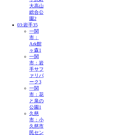
大高山
総合公
園
2
03:岩手
35
一関
市：
Ark館
ヶ森
1
一関
市：岩
手サフ
ァリパ
ーク
3
一関
市：花
と泉の
公園
1
久慈
市：小
久慈市
民セン