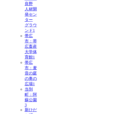
良野
人材開
発セン
ター
グラウ
ンド
1
帯広
市：帯
広畜産
大学体
育館
1
帯広
市：麦
音の庭
の奥の
広場
1
当別
町：阿
蘇公園
3
新ひだ