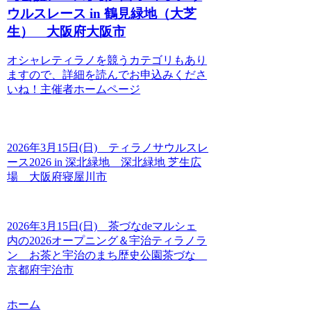
ウルスレース in 鶴見緑地（大芝
生） 大阪府大阪市
オシャレティラノを競うカテゴリもあり
ますので、詳細を読んでお申込みくださ
いね！ 主催者ホームページ
2026年3月15日(日) ティラノサウルスレ
ース2026 in 深北緑地 深北緑地 芝生広
場 大阪府寝屋川市
2026年3月15日(日) 茶づなdeマルシェ
内の2026オープニング＆宇治ティラノラ
ン お茶と宇治のまち歴史公園茶づな
京都府宇治市
ホーム