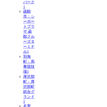
パーク
1
函館
市：シ
ーポー
トプラ
ザ 函
館クル
ーズタ
ーミナ
ル
1
別海
町：馬
事競技
場
1
厚沢部
町：厚
沢部町
総合グ
ランド
1
名寄