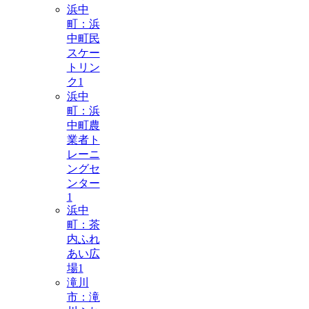
浜中
町：浜
中町民
スケー
トリン
ク
1
浜中
町：浜
中町農
業者ト
レーニ
ングセ
ンター
1
浜中
町：茶
内ふれ
あい広
場
1
滝川
市：滝