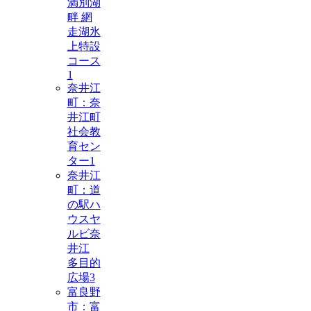
満別湖
畔 網
走湖氷
上特設
コース
1
奈井江
町：奈
井江町
社会教
育セン
ター
1
奈井江
町：道
の駅ハ
ウスヤ
ルビ奈
井江
多目的
広場
3
富良野
市：富