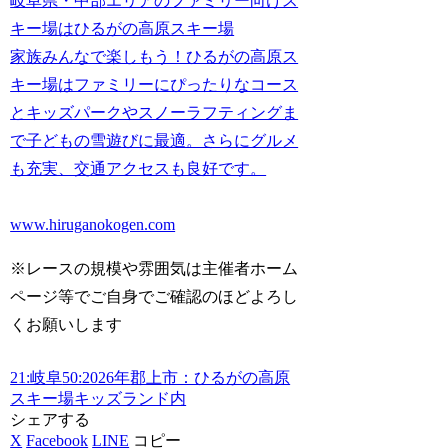
岐阜県・中部エリアのファミリー向けス
キー場はひるがの高原スキー場
家族みんなで楽しもう！ひるがの高原ス
キー場はファミリーにぴったりなコース
とキッズパークやスノーラフティングま
で子どもの雪遊びに最適。さらにグルメ
も充実、交通アクセスも良好です。
www.hiruganokogen.com
※レースの規模や雰囲気は主催者ホーム
ページ等でご自身でご確認のほどよろし
くお願いします
21:岐阜
50:2026年
郡上市：ひるがの高原
スキー場キッズランド内
シェアする
X
Facebook
LINE
コピー