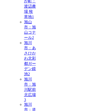
か町：
渡辺農
場 牧
草地
1
旭山
市：旭
山コナ
ール
2
旭川
市：あ
さひか
わ北彩
都ガー
デン鏡
池
2
旭川
市：旭
川駅前
北広場
3
旭川
市：道