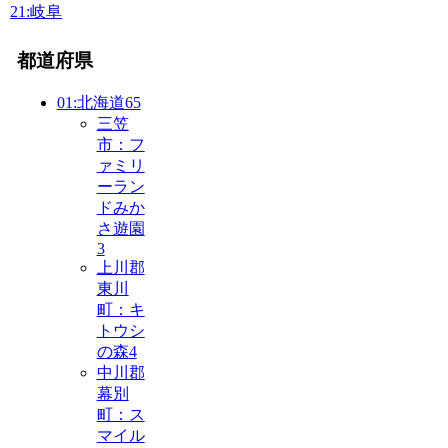
21:岐阜
都道府県
01:北海道
65
三笠
市：フ
ァミリ
ーラン
ドみか
さ遊園
3
上川郡
東川
町：キ
トウシ
の森
4
中川郡
幕別
町：ス
マイル