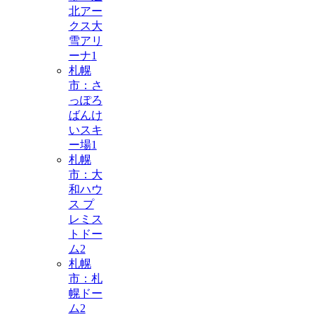
北アー
クス大
雪アリ
ーナ
1
札幌
市：さ
っぽろ
ばんけ
いスキ
ー場
1
札幌
市：大
和ハウ
ス プ
レミス
トドー
ム
2
札幌
市：札
幌ドー
ム
2