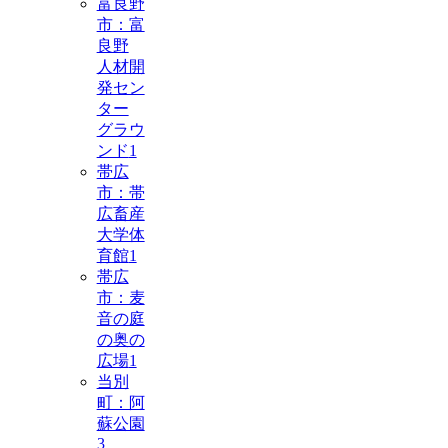
富良野
市：富
良野
人材開
発セン
ター
グラウ
ンド
1
帯広
市：帯
広畜産
大学体
育館
1
帯広
市：麦
音の庭
の奥の
広場
1
当別
町：阿
蘇公園
3