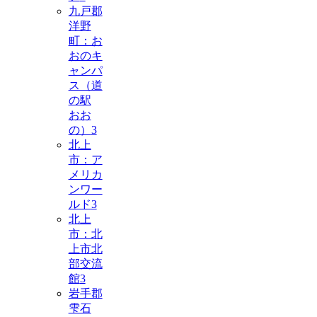
九戸郡
洋野
町：お
おのキ
ャンパ
ス（道
の駅
おお
の）
3
北上
市：ア
メリカ
ンワー
ルド
3
北上
市：北
上市北
部交流
館
3
岩手郡
雫石