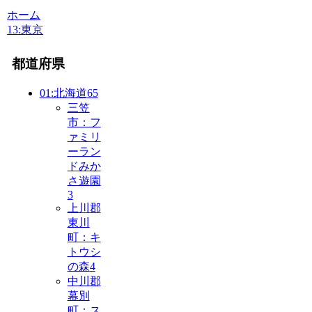
ホーム
13:東京
都道府県
01:北海道
65
三笠
市：フ
ァミリ
ーラン
ドみか
さ遊園
3
上川郡
東川
町：キ
トウシ
の森
4
中川郡
幕別
町：ス