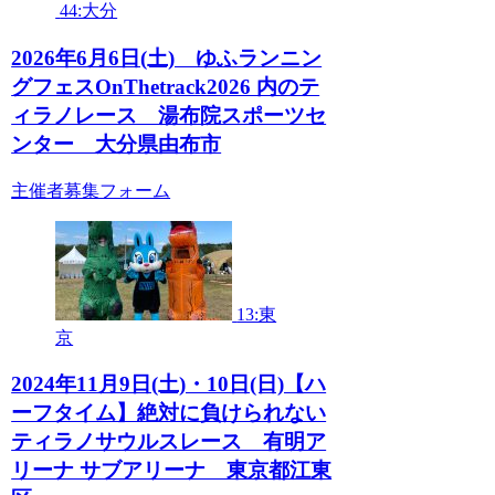
44:大分
2026年6月6日(土) ゆふランニン
グフェスOnThetrack2026 内のテ
ィラノレース 湯布院スポーツセ
ンター 大分県由布市
主催者募集フォーム
13:東
京
2024年11月9日(土)・10日(日)【ハ
ーフタイム】絶対に負けられない
ティラノサウルスレース 有明ア
リーナ サブアリーナ 東京都江東