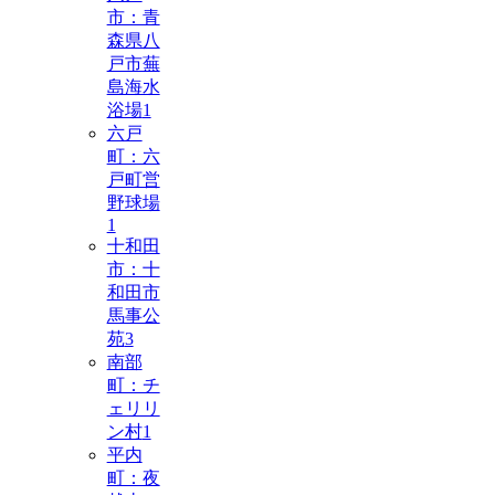
市：青
森県八
戸市蕪
島海水
浴場
1
六戸
町：六
戸町営
野球場
1
十和田
市：十
和田市
馬事公
苑
3
南部
町：チ
ェリリ
ン村
1
平内
町：夜