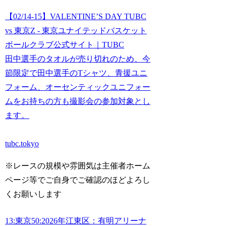
【02/14-15】VALENTINE’S DAY TUBC
vs 東京Z - 東京ユナイテッドバスケット
ボールクラブ公式サイト｜TUBC
田中選手のタオルが売り切れのため、今
節限定で田中選手のTシャツ、青援ユニ
フォーム、オーセンティックユニフォー
ムをお持ちの方も撮影会の参加対象とし
ます。
tubc.tokyo
※レースの規模や雰囲気は主催者ホーム
ページ等でご自身でご確認のほどよろし
くお願いします
13:東京
50:2026年
江東区：有明アリーナ