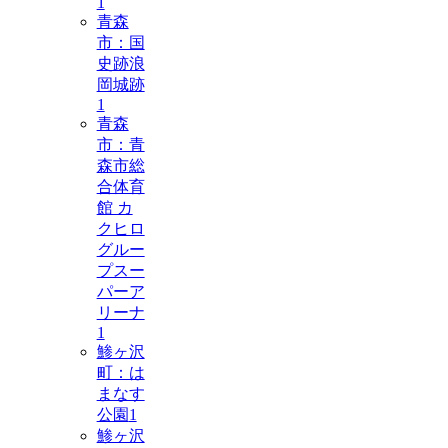
1
青森
市：国
史跡浪
岡城跡
1
青森
市：青
森市総
合体育
館 カ
クヒロ
グルー
プスー
パーア
リーナ
1
鯵ヶ沢
町：は
まなす
公園
1
鯵ヶ沢