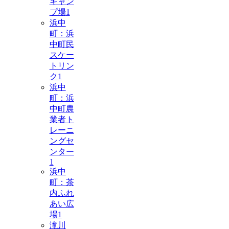
キャン
プ場
1
浜中
町：浜
中町民
スケー
トリン
ク
1
浜中
町：浜
中町農
業者ト
レーニ
ングセ
ンター
1
浜中
町：茶
内ふれ
あい広
場
1
滝川