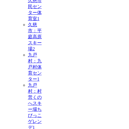
久慈市
民セン
ター体
育室
1
久慈
市：平
庭高原
スキー
場
2
九戸
村：九
戸村体
育セン
ター
1
九戸
村：村
営くの
へスキ
ー場ち
びっこ
ゲレン
デ
1