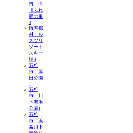
市：滝
川ふれ
愛の里
3
留寿都
村：ル
スツリ
ゾート
スキー
場
3
石狩
市：厚
田公園
1
石狩
市：川
下海浜
公園
1
石狩
市：浜
益川下