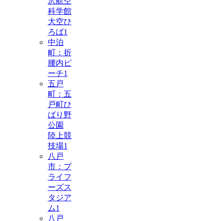
沢航空
科学館
大空ひ
ろば
1
中泊
町：折
腰内ビ
ーチ
1
五戸
町：五
戸町ひ
ばり野
公園
陸上競
技場
1
八戸
市：プ
ライフ
ーズス
タジア
ム
1
八戸