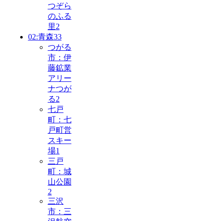
つぞら
のふる
里
2
02:青森
33
つがる
市：伊
藤鉱業
アリー
ナつが
る
2
七戸
町：七
戸町営
スキー
場
1
三戸
町：城
山公園
2
三沢
市：三