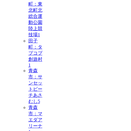
町：東
北町北
総合運
動公園
陸上競
技場
1
田子
町：タ
プコプ
創遊村
1
青森
市：サ
ンセッ
トビー
チあさ
むし
5
青森
市：マ
エダア
リーナ