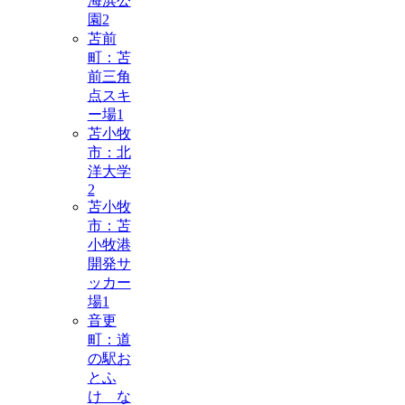
海浜公
園
2
苫前
町：苫
前三角
点スキ
ー場
1
苫小牧
市：北
洋大学
2
苫小牧
市：苫
小牧港
開発サ
ッカー
場
1
音更
町：道
の駅お
とふ
け な