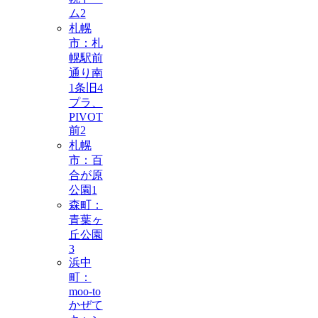
ム
2
札幌
市：札
幌駅前
通り南
1条旧4
プラ、
PIVOT
前
2
札幌
市：百
合が原
公園
1
森町：
青葉ヶ
丘公園
3
浜中
町：
moo-to
かぜて