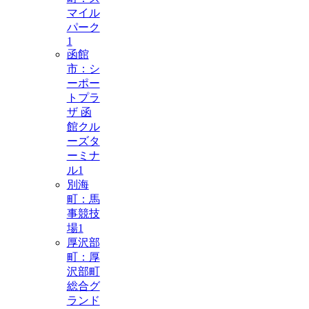
マイル
パーク
1
函館
市：シ
ーポー
トプラ
ザ 函
館クル
ーズタ
ーミナ
ル
1
別海
町：馬
事競技
場
1
厚沢部
町：厚
沢部町
総合グ
ランド