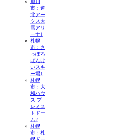
旭川
市：道
北アー
クス大
雪アリ
ーナ
1
札幌
市：さ
っぽろ
ばんけ
いスキ
ー場
1
札幌
市：大
和ハウ
ス プ
レミス
トドー
ム
2
札幌
市：札
幌ドー