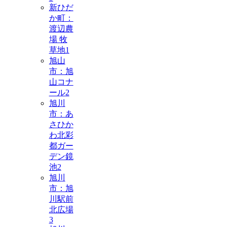
新ひだ
か町：
渡辺農
場 牧
草地
1
旭山
市：旭
山コナ
ール
2
旭川
市：あ
さひか
わ北彩
都ガー
デン鏡
池
2
旭川
市：旭
川駅前
北広場
3