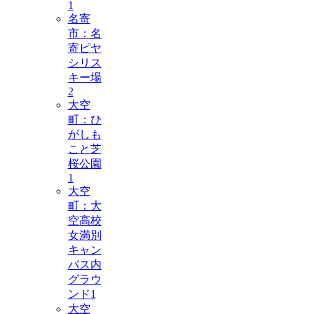
1
名寄
市：名
寄ピヤ
シリス
キー場
2
大空
町：ひ
がしも
こと芝
桜公園
1
大空
町：大
空高校
女満別
キャン
パス内
グラウ
ンド
1
大空