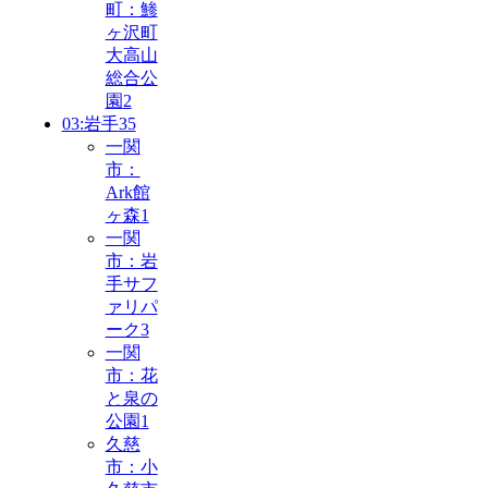
町：鯵
ヶ沢町
大高山
総合公
園
2
03:岩手
35
一関
市：
Ark館
ヶ森
1
一関
市：岩
手サフ
ァリパ
ーク
3
一関
市：花
と泉の
公園
1
久慈
市：小