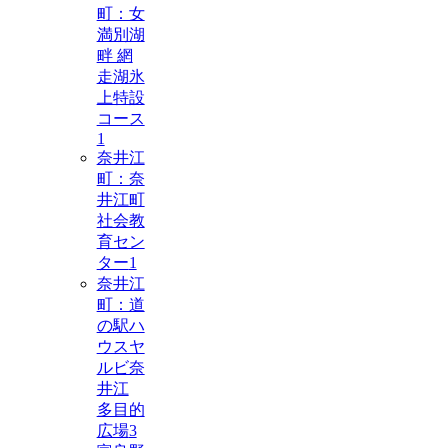
町：女
満別湖
畔 網
走湖氷
上特設
コース
1
奈井江
町：奈
井江町
社会教
育セン
ター
1
奈井江
町：道
の駅ハ
ウスヤ
ルビ奈
井江
多目的
広場
3