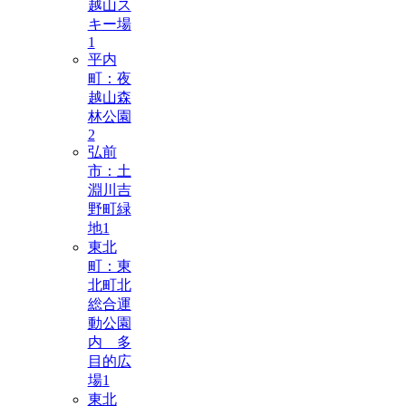
越山ス
キー場
1
平内
町：夜
越山森
林公園
2
弘前
市：土
淵川吉
野町緑
地
1
東北
町：東
北町北
総合運
動公園
内 多
目的広
場
1
東北