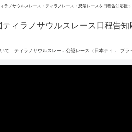
ィラノサウルスレース・ティラノレース・恐竜レースを日程告知応援す
国ティラノサウルスレース日程告知
いて
ティラノサウルスレースとは
公認レース（日本ティラノ連）
プラ