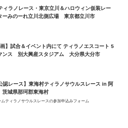
土) ティラノレース・東京立川＆ハロウィン仮装レー
ターみのーれ立川北側広場 東京都立川市
)【企画】試合＆イベント内にて ティラノエスコート 5
マンス 別大興産スタジアム 大分県大分市
日)【公認レース】東海村ティラノサウルスレース in 阿
 茨城県那珂郡東海村
ームティラノサウルスレースの参加申込みフォーム