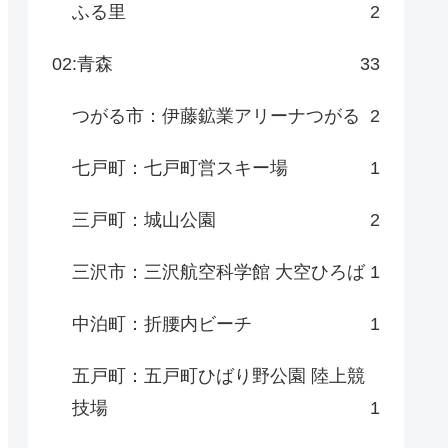
ふる里
2
02:青森
33
つがる市：伊藤鉱業アリーナつがる
2
七戸町：七戸町営スキー場
1
三戸町：城山公園
2
三沢市：三沢航空科学館 大空ひろば
1
中泊町：折腰内ビーチ
1
五戸町：五戸町ひばり野公園 陸上競
技場
1