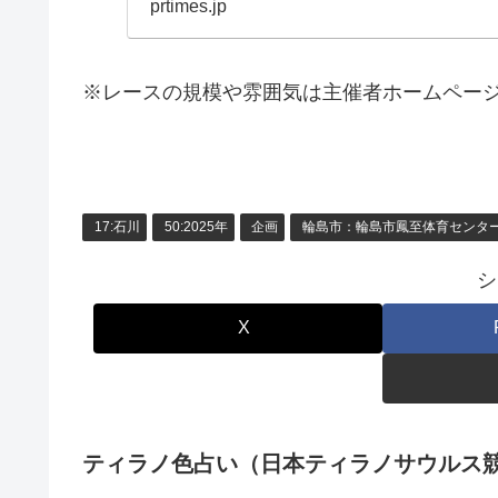
時00分）【3月8日実
prtimes.jp
登豪雨復興支援 Ｆリ
実施が...
※レースの規模や雰囲気は主催者ホームペー
17:石川
50:2025年
企画
輪島市：輪島市鳳至体育センタ
シ
X
ティラノ色占い（日本ティラノサウルス競