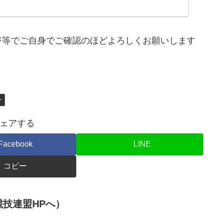
施｜松井大輔 理事長も参加！】令和6年能登半島地震・奥能
ーグ復興支援イベント「がんばろう！能登・石川復興祭」の
ジ等でご自身でご確認のほどよろしくお願いします
ー
ェアする
Facebook
LINE
コピー
技連盟HPへ）