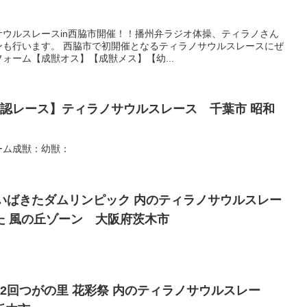
ウルスレースin西脇市開催！！播州弁ラジオ体操、ティラノさん
ンも行います。 西脇市で初開催となるティラノサウルスレースにぜ
ォーム【成獣オス】【成獣メス】【幼...
)【公認レース】ティラノサウルスレース 千葉市 昭和
ーム成獣：幼獣：
土) いばきたダムリンピック 内のティラノサウルスレー
た 風の丘ゾーン 大阪府茨木市
 第32回つがの里 花彩祭 内のティラノサウルスレー