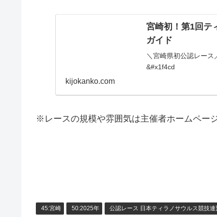
宮崎初！第1回ティ
ガイド
＼宮崎県初公認レース／
&#x1f4cd
kijokanko.com
※レースの規模や雰囲気は主催者ホームペー
45:宮崎
50:2025年
公認レース 日本ティラノサウルス競技連