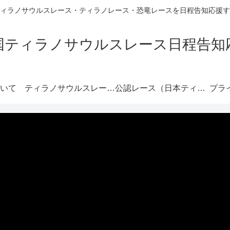
ィラノサウルスレース・ティラノレース・恐竜レースを日程告知応援す
国ティラノサウルスレース日程告知
いて
ティラノサウルスレースとは
公認レース（日本ティラノ連）
プラ