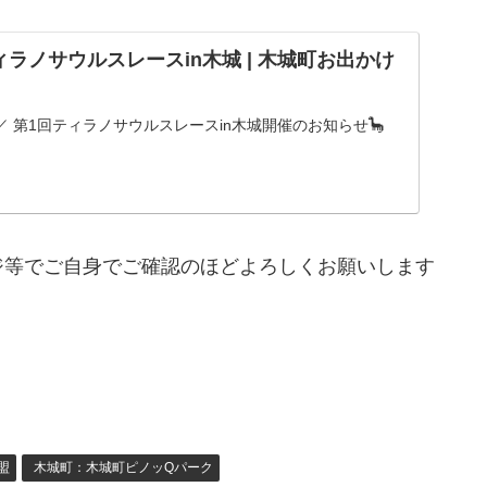
ラノサウルスレースin木城 | 木城町お出かけ
 第1回ティラノサウルスレースin木城開催のお知らせ🦕
ジ等でご自身でご確認のほどよろしくお願いします
盟
木城町：木城町ピノッQパーク