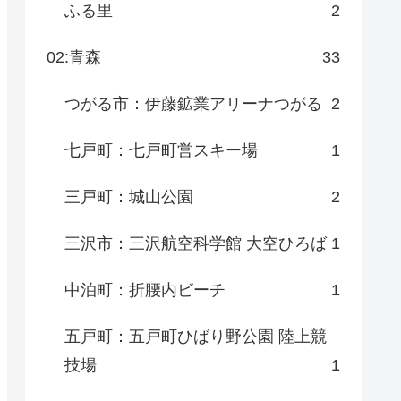
ふる里
2
02:青森
33
つがる市：伊藤鉱業アリーナつがる
2
七戸町：七戸町営スキー場
1
三戸町：城山公園
2
三沢市：三沢航空科学館 大空ひろば
1
中泊町：折腰内ビーチ
1
五戸町：五戸町ひばり野公園 陸上競
技場
1