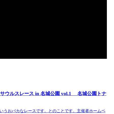
ノサウルスレース in 名城公園 vol.1 名城公園トナ
というおバカなレースです。とのことです。主催者ホームペ