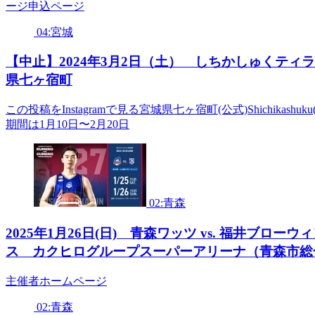
ージ申込ページ
04:宮城
【中止】2024年3月2日（土） しちかしゅくテ
県七ヶ宿町
この投稿をInstagramで見る宮城県七ヶ宿町(公式)Shichikashu
期間は1月10日〜2月20日
02:青森
2025年1月26日(日) 青森ワッツ vs. 福井ブロー
ス カクヒログループスーパーアリーナ（青森市総
主催者ホームページ
02:青森