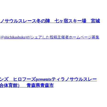
ィラノサウルスレース冬の陣 七ヶ宿スキー場 宮城
ku(@shichikashuku)がシェアした投稿 主催者ホームページ募集
ウィンズ ヒロフーズpresentsティラノサウルスレー
合体育館） 青森県青森市