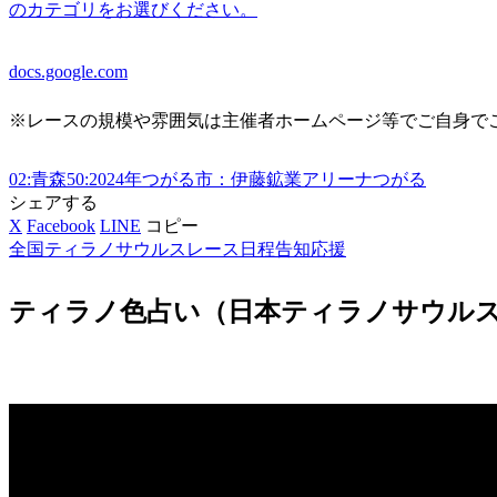
のカテゴリをお選びください。
docs.google.com
※レースの規模や雰囲気は主催者ホームページ等でご自身で
02:青森
50:2024年
つがる市：伊藤鉱業アリーナつがる
シェアする
X
Facebook
LINE
コピー
全国ティラノサウルスレース日程告知応援
ティラノ色占い（日本ティラノサウルス