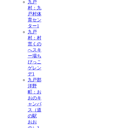
九戸
村：九
戸村体
育セン
ター
1
九戸
村：村
営くの
へスキ
ー場ち
びっこ
ゲレン
デ
1
九戸郡
洋野
町：お
おのキ
ャンパ
ス（道
の駅
おお
の）
3