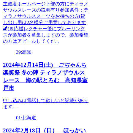
主催者ホームページ下部の方にティラノ
サウルスレースの説明有り参加条件：テ
ィラノサウルススーツをお持ちの方(貸
し出し用は2名様分ご用意しております
🦖)※応援レクチャー後にブルーリング
スが参加者を募集しますので、参加希望
の方はアピールしてくだ...
39:高知
2024年12月14日(土) ごぢゃんち
楽笑祭 冬の陣 ティラノザウルス
レース 海の駅とろむ 高知県室
戸市
申し込みは電話して欲しいと記載があり
ます。
01:北海道
2024年2月18日（日） ほっかい