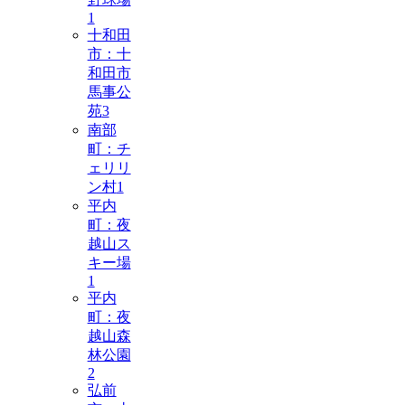
1
十和田
市：十
和田市
馬事公
苑
3
南部
町：チ
ェリリ
ン村
1
平内
町：夜
越山ス
キー場
1
平内
町：夜
越山森
林公園
2
弘前