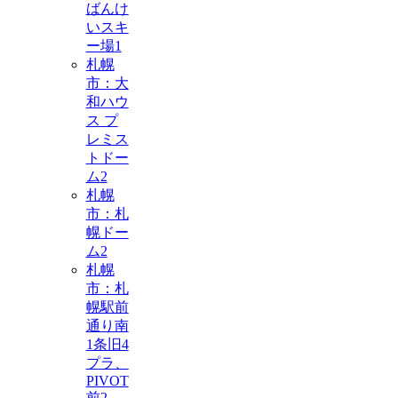
ばんけ
いスキ
ー場
1
札幌
市：大
和ハウ
ス プ
レミス
トドー
ム
2
札幌
市：札
幌ドー
ム
2
札幌
市：札
幌駅前
通り南
1条旧4
プラ、
PIVOT
前
2