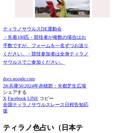
ティラノサウルスDE運動会
・先着100匹・競技者が複数の場合はお
手数ですが、フォームを一名ずつお送り
ください。・競技参加者は全身ティラノ
サウルスでご参加ください。
docs.google.com
28:兵庫
50:2024年
赤穂郡：光都芝生広場
シェアする
X
Facebook
LINE
コピー
全国ティラノサウルスレース日程告知応
援
ティラノ色占い（日本テ