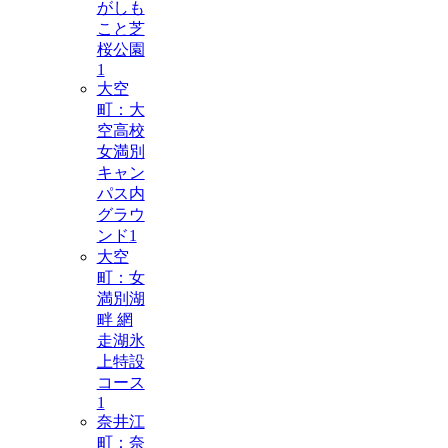
がしも
こと芝
桜公園
1
大空
町：大
空高校
女満別
キャン
パス内
グラウ
ンド
1
大空
町：女
満別湖
畔 網
走湖氷
上特設
コース
1
奈井江
町：奈