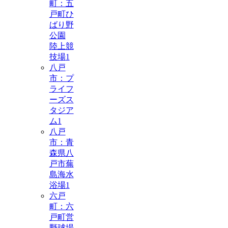
町：五
戸町ひ
ばり野
公園
陸上競
技場
1
八戸
市：プ
ライフ
ーズス
タジア
ム
1
八戸
市：青
森県八
戸市蕪
島海水
浴場
1
六戸
町：六
戸町営
野球場