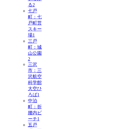
る
2
七戸
町：七
戸町営
スキー
場
1
三戸
町：城
山公園
2
三沢
市：三
沢航空
科学館
大空ひ
ろば
1
中泊
町：折
腰内ビ
ーチ
1
五戸