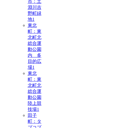
市：土
淵川吉
野町緑
地
1
東北
町：東
北町北
総合運
動公園
内 多
目的広
場
1
東北
町：東
北町北
総合運
動公園
陸上競
技場
1
田子
町：タ
プコプ