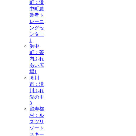
町：浜
中町農
業者ト
レーニ
ングセ
ンター
1
浜中
町：茶
内ふれ
あい広
場
1
滝川
市：滝
川ふれ
愛の里
3
留寿都
村：ル
スツリ
ゾート
スキー