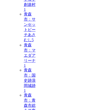
創遊村
1
青森
市：サ
ンセッ
トビー
チあさ
むし
5
青森
市：マ
エダア
リーナ
1
青森
市：国
史跡浪
岡城跡
1
青森
市：青
森市総