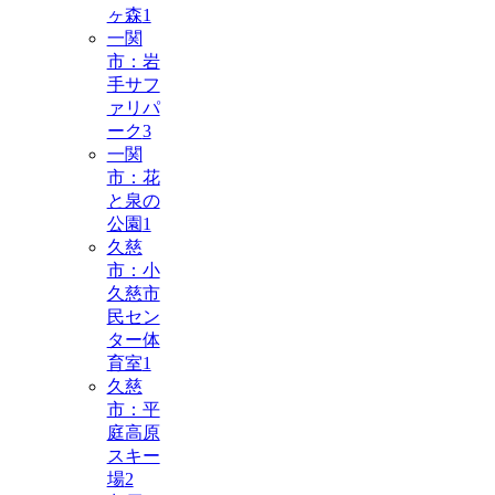
ヶ森
1
一関
市：岩
手サフ
ァリパ
ーク
3
一関
市：花
と泉の
公園
1
久慈
市：小
久慈市
民セン
ター体
育室
1
久慈
市：平
庭高原
スキー
場
2