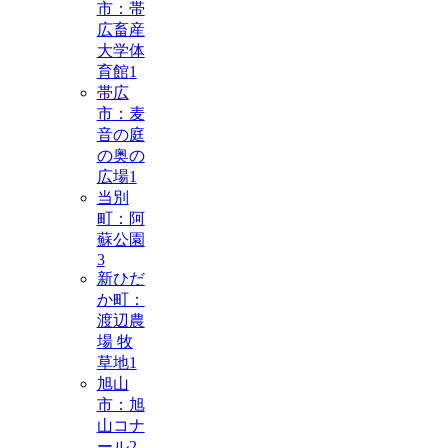
市：帯
広畜産
大学体
育館
1
帯広
市：麦
音の庭
の奥の
広場
1
当別
町：阿
蘇公園
3
新ひだ
か町：
渡辺農
場 牧
草地
1
旭山
市：旭
山コナ
ール
2