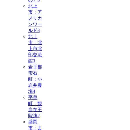
北上
市：ア
メリカ
ンワー
ルド
3
北上
市：北
上市北
部交流
館
3
岩手郡
雫石
町：小
岩井農
場
4
平泉
町：観
自在王
院跡
2
盛岡
市：ま