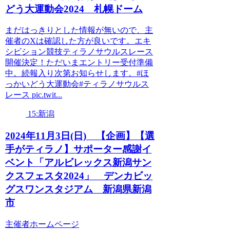
どう大運動会2024 札幌ドーム
まだはっきりとした情報が無いので、主
催者のXは確認した方が良いです。エキ
シビション競技ティラノサウルスレース
開催決定！ただいまエントリー受付準備
中。続報入り次第お知らせします。#ほ
っかいどう大運動会#ティラノサウルス
レース pic.twit...
15:新潟
2024年11月3日(日) 【企画】【選
手がティラノ】サポーター感謝イ
ベント「アルビレックス新潟サン
クスフェスタ2024」 デンカビッ
グスワンスタジアム 新潟県新潟
市
主催者ホームページ