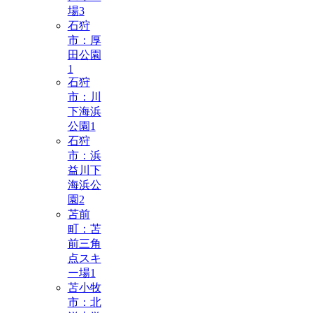
場
3
石狩
市：厚
田公園
1
石狩
市：川
下海浜
公園
1
石狩
市：浜
益川下
海浜公
園
2
苫前
町：苫
前三角
点スキ
ー場
1
苫小牧
市：北