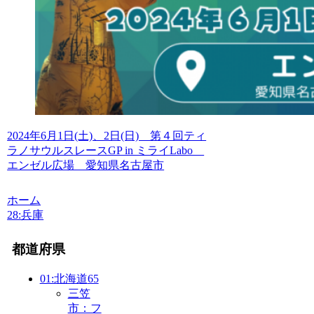
2024年6月1日(土)、2日(日) 第４回ティ
ラノサウルスレースGP in ミライLabo
エンゼル広場 愛知県名古屋市
ホーム
28:兵庫
都道府県
01:北海道
65
三笠
市：フ