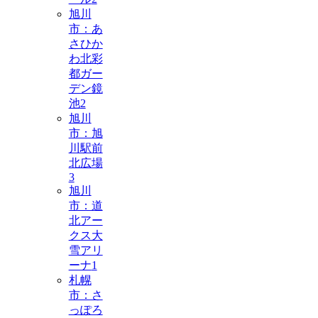
旭川
市：あ
さひか
わ北彩
都ガー
デン鏡
池
2
旭川
市：旭
川駅前
北広場
3
旭川
市：道
北アー
クス大
雪アリ
ーナ
1
札幌
市：さ
っぽろ