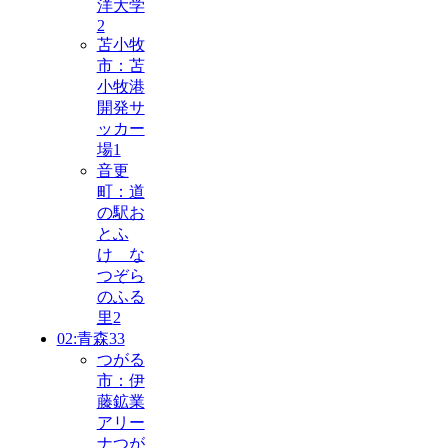
洋大学
2
苫小牧
市：苫
小牧港
開発サ
ッカー
場
1
音更
町：道
の駅お
とふ
け な
つぞら
のふる
里
2
02:青森
33
つがる
市：伊
藤鉱業
アリー
ナつが