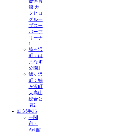
合体育
館 カ
クヒロ
グルー
プスー
パーア
リーナ
1
鯵ヶ沢
町：は
まなす
公園
1
鯵ヶ沢
町：鯵
ヶ沢町
大高山
総合公
園
2
03:岩手
35
一関
市：
Ark館