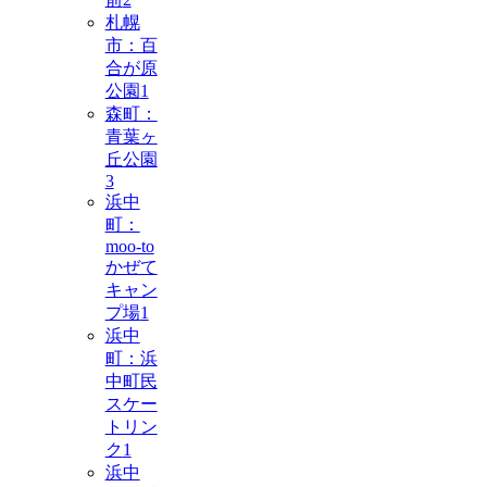
札幌
市：百
合が原
公園
1
森町：
青葉ヶ
丘公園
3
浜中
町：
moo-to
かぜて
キャン
プ場
1
浜中
町：浜
中町民
スケー
トリン
ク
1
浜中