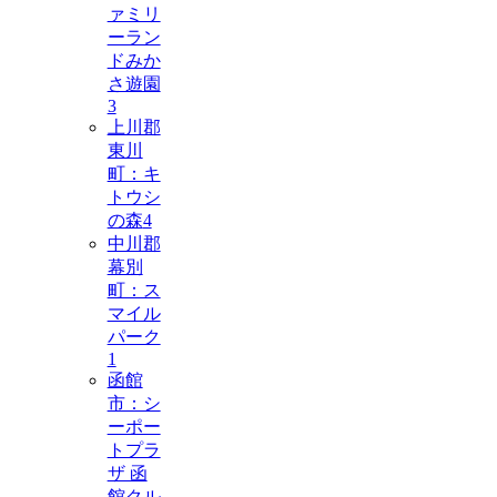
ァミリ
ーラン
ドみか
さ遊園
3
上川郡
東川
町：キ
トウシ
の森
4
中川郡
幕別
町：ス
マイル
パーク
1
函館
市：シ
ーポー
トプラ
ザ 函
館クル