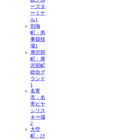
ーズタ
ーミナ
ル
1
別海
町：馬
事競技
場
1
厚沢部
町：厚
沢部町
総合グ
ランド
1
名寄
市：名
寄ピヤ
シリス
キー場
2
大空
町：ひ